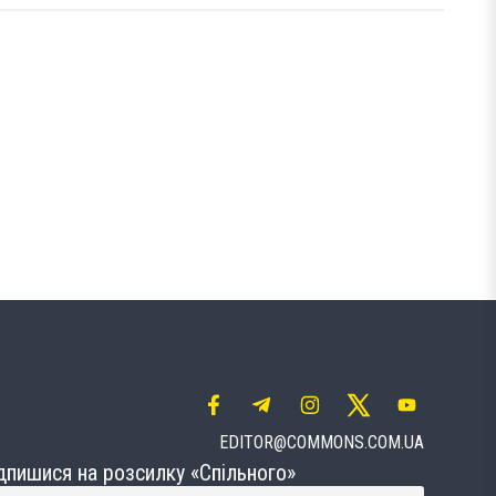
EDITOR@COMMONS.COM.UA
дпишися на розсилку «Спільного»