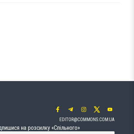
EDITOR@COMMONS.COM.UA
дпишися на розсилку «Спільного»