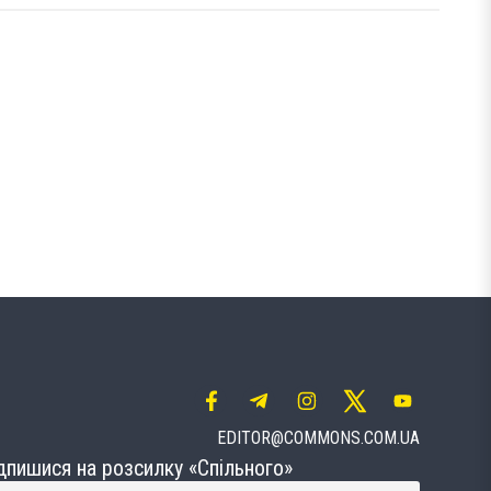
EDITOR@COMMONS.COM.UA
дпишися на розсилку «Спільного»