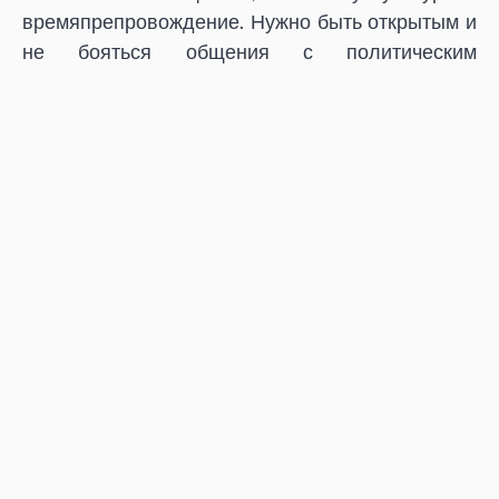
времяпрепровождение. Нужно быть открытым и
не бояться общения с политическим
противником.
Какую книгу вы взяли бы с собой на фронт?
Ну, или, какую книгу перевели бы первой на
язык пришельцев, если бы они сегодня
высадились на землю?
Евангелие и послание апостола Павла. Для меня
это один из главных коммунистических текстов.
Закончите фразу «Социализм возникнет,
когда мы …
Когда мы поймем, что власть не может ничего, а
мы можем всё.
Рабкор.ру