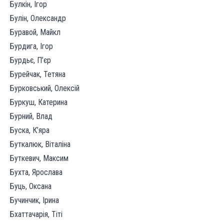
Булкін, Ігор
Булін, Олександр
Буравой, Майкл
Бурдига, Ігор
Бурдьє, П’єр
Бурейчак, Тетяна
Бурковський, Олексій
Буркуш, Катерина
Бурний, Влад
Буска, К’яра
Буткалюк, Віталіна
Буткевич, Максим
Бухта, Ярослава
Буць, Оксана
Бучинчик, Ірина
Бхаттачарія, Тіті