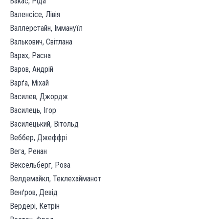
Вакас, Ріда
Валенсісе, Лівія
Валлерстайн, Іммануїл
Валькович, Світлана
Варах, Расна
Варов, Андрій
Варґа, Міхай
Василев, Джордж
Василець, Ігор
Василецький, Вітольд
Веббер, Джеффрі
Вега, Ренан
Вексельберг, Роза
Велдемайкл, Теклехайманот
Венґров, Девід
Вердері, Кетрін