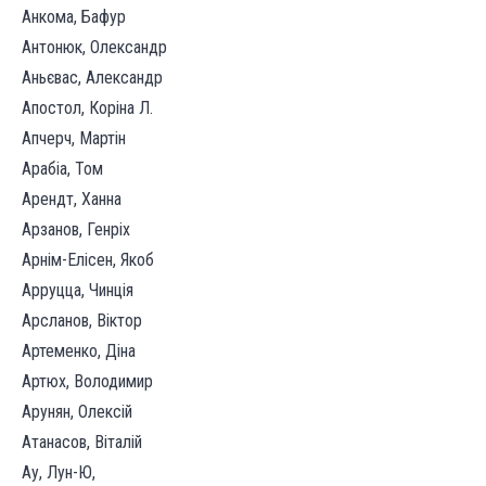
Анкома, Бафур
Антонюк, Олександр
Аньєвас, Александр
Апостол, Коріна Л.
Апчерч, Мартін
Арабіа, Том
Арендт, Ханна
Арзанов, Генріх
Арнім-Елісен, Якоб
Арруцца, Чинція
Арсланов, Віктор
Артеменко, Діна
Артюх, Володимир
Арунян, Олексій
Атанасов, Віталій
Ау, Лун-Ю,