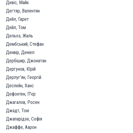
Девіс, Майк
Дегтяр, Валентин
Дейл, Гарет
Дейл, Том
Дельоз, Жиль
Дембський, Стефан
Денвір, Деніел
Дербішир, Джонатан
Дергунов, Юрій
Дерлуг’ян, Георгій
Деспейн, Ханс
Дефонтен, П’єр
Джагалов, Росен
Джадт, Тоні
Джапарідзе, Софія
Джаффе, Аарон