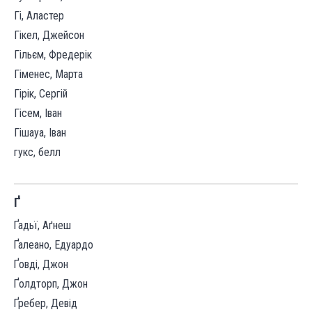
Гі, Аластер
Гікел, Джейсон
Гільєм, Фредерік
Гіменес, Марта
Гірік, Сергій
Гісем, Іван
Гішауа, Іван
гукс, белл
Ґ
Ґадьї, Аґнеш
Ґалеано, Едуардо
Ґовді, Джон
Ґолдторп, Джон
Ґребер, Девід