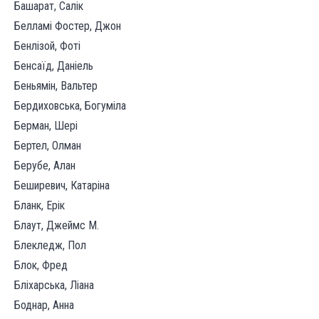
Башарат, Салік
Белламі Фостер, Джон
Бенлізой, Фоті
Бенсаїд, Даніель
Беньямін, Вальтер
Бердиховська, Богуміла
Берман, Шері
Бертел, Олман
Берубе, Алан
Беширевич, Катаріна
Бланк, Ерік
Блаут, Джеймс М.
Блекледж, Пол
Блок, Фред
Бліхарська, Ліана
Боднар, Анна