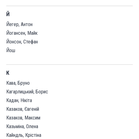
Й
Йегер, Антон
Йогансен, Майк
Йонсон, Стефан
Йош
К
Кава, Бруно
Кагарлицький, Борис
Кадан, Нікіта
Казаков, Євгеній
Казаков, Максим
Казьміна, Олена
Кайндль, Крістіна