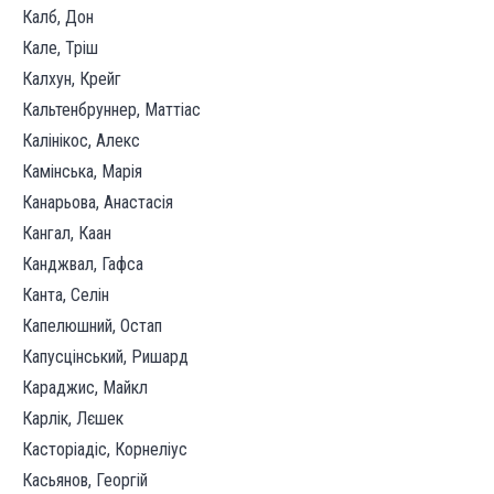
Калб, Дон
Кале, Тріш
Калхун, Крейг
Кальтенбруннер, Маттіас
Калінікос, Алекс
Камінська, Марія
Канарьова, Анастасія
Кангал, Каан
Канджвал, Гафса
Канта, Селін
Капелюшний, Остап
Капусцінський, Ришард
Караджис, Майкл
Карлік, Лєшек
Касторіадіс, Корнеліус
Касьянов, Георгій