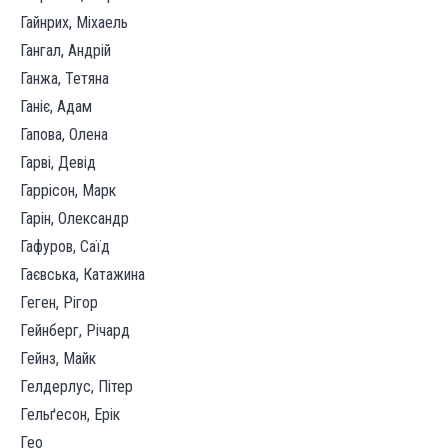
Гайнрих, Міхаель
Гангал, Андрій
Ганжа, Тетяна
Ганіє, Адам
Гапова, Олена
Гарві, Девід
Гаррісон, Марк
Гарін, Олександр
Гафуров, Саїд
Гаєвська, Катажина
Геген, Рігор
Гейнберг, Річард
Гейнз, Майк
Гелдерлус, Пітер
Гельґесон, Ерік
Гео