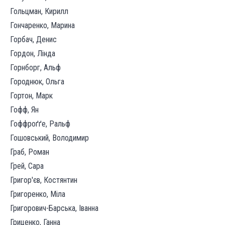
Гольцман, Кирилл
Гончаренко, Марина
Горбач, Денис
Гордон, Лінда
Горнборг, Альф
Городнюк, Ольга
Гортон, Марк
Гофф, Ян
Гоффроґґе, Ральф
Гошовський, Володимир
Граб, Роман
Грей, Сара
Григор'єв, Костянтин
Григоренко, Міла
Григорович-Барська, Іванна
Гриценко, Ганна