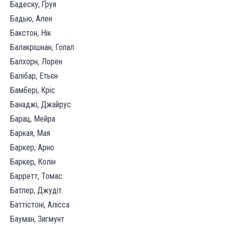
Бадеску, Ґруя
Бадью, Ален
Бакстон, Нік
Балакрішнан, Гопал
Балхорн, Лорен
Балібар, Етьєн
Бамбері, Кріс
Банаджі, Джайрус
Барац, Мейра
Баркая, Мая
Баркер, Арно
Баркер, Колін
Барретт, Томас
Батлер, Джудіт
Баттістоні, Алісса
Бауман, Зигмунт