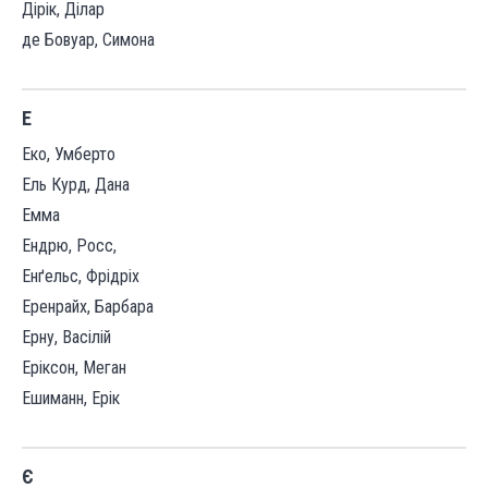
Дірік, Ділар
де Бовуар, Симона
Е
Еко, Умберто
Ель Курд, Дана
Емма
Ендрю, Росс,
Енґельс, Фрідріх
Еренрайх, Барбара
Ерну, Васілій
Еріксон, Меган
Ешиманн, Ерік
Є