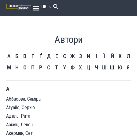
UK
Автори
А
Б
В
Г
Ґ
Д
Е
Є
Ж
З
И
І
Ї
Й
К
Л
М
Н
О
П
Р
С
Т
У
Ф
Х
Ц
Ч
Ш
Щ
Ю
Я
А
Аббасова, Саміра
Агуайо, Серхіо
Адель, Рита
Азізян, Левон
Акерман, Сет