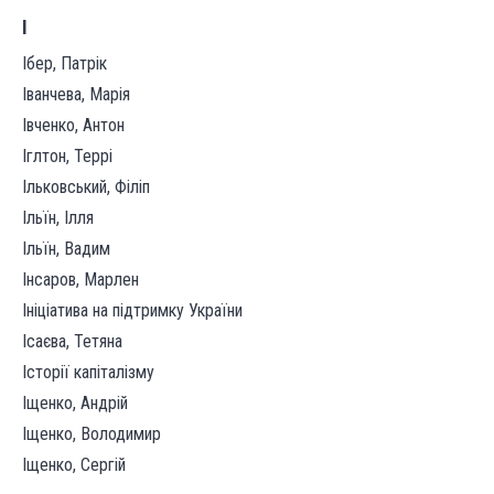
І
Ібер, Патрік
Іванчева, Марія
Івченко, Антон
Іглтон, Террі
Ільковський, Філіп
Ільїн, Ілля
Ільїн, Вадим
Інсаров, Марлен
Ініціатива на підтримку України
Ісаєва, Тетяна
Історії капіталізму
Іщенко, Андрій
Іщенко, Володимир
Іщенко, Сергій