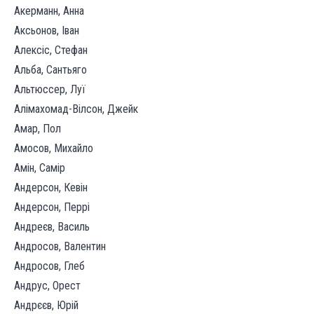
Акерманн, Анна
Аксьонов, Іван
Алексіс, Стефан
Альба, Сантьяго
Альтюссер, Луї
Алімахомад-Вілсон, Джейк
Амар, Пол
Амосов, Михайло
Амін, Самір
Андерсон, Кевін
Андерсон, Перрі
Андреєв, Василь
Андросов, Валентин
Андросов, Глеб
Андрус, Орест
Андрєєв, Юрій