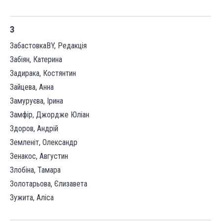
З
ЗабастовкаBY, Редакція
Забіян, Катерина
Задирака, Костянтин
Зайцева, Анна
Замуруєва, Ірина
Замфір, Джордже Юліан
Здоров, Андрій
Земленіт, Олександр
Зенакос, Августин
Злобіна, Тамара
Золотарьова, Єлизавета
Зужита, Аліса