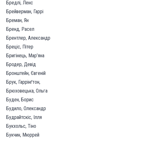
Бредлі, Ленс
Брейверман, Гаррі
Бреман, Ян
Бренд, Расел
Брентлер, Александр
Бреціс, Пітер
Бригінець, Мар’яна
Бродер, Девід
Бронштейн, Євгеній
Брук, Гаррінґтон,
Брюховецька, Ольга
Буден, Борис
Будило, Олександр
Будрайтскіс, Ілля
Букхольс, Тіно
Букчин, Мюррей