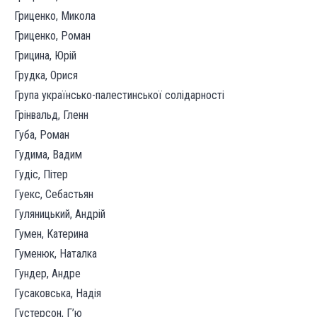
Гриценко, Микола
Гриценко, Роман
Грицина, Юрій
Грудка, Орися
Група українсько-палестинської солідарності
Грінвальд, Гленн
Губа, Роман
Гудима, Вадим
Гудіс, Пітер
Гуекс, Себастьян
Гуляницький, Андрій
Гумен, Катерина
Гуменюк, Наталка
Гундер, Андре
Гусаковська, Надія
Густерсон, Г’ю