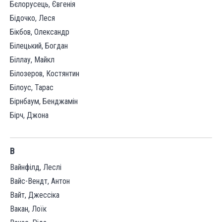
Бєлорусець, Євгенія
Бідочко, Леся
Бікбов, Олександр
Білецький, Богдан
Біллау, Майкл
Білозеров, Костянтин
Білоус, Тарас
Бірнбаум, Бенджамін
Бірч, Джона
В
Вайнфілд, Леслі
Вайс-Вендт, Антон
Вайт, Джессіка
Вакан, Лоїк