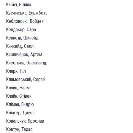
Кашіч, Біляна
Квєчінська, Ельжбета
Кебловські, Войцех
Кендзьор, Сара
Кеннеді, Шинейд
Кинкейд, Саллі
Кирпиченок, Артем
Кисельов, Олександр
Кларк, Ніл
Климовський, Сергій
Кляйн, Наомі
Кляйн, Стівен
Кліман, Ендрю
Клінгер, Джулі
Ковальчук, Ярослав
Ковтун, Тарас