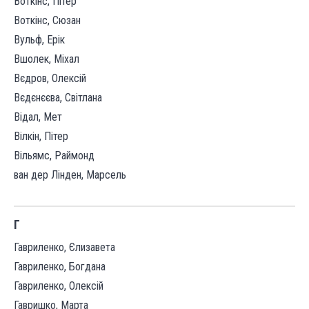
Воткінс, Пітер
Воткінс, Сюзан
Вульф, Ерік
Вшолек, Міхал
Вєдров, Олексій
Вєдєнєєва, Світлана
Відал, Мет
Вілкін, Пітер
Вільямс, Раймонд
ван дер Лінден, Марсель
Г
Гавриленко, Єлизавета
Гавриленко, Богдана
Гавриленко, Олексій
Гавришко, Марта