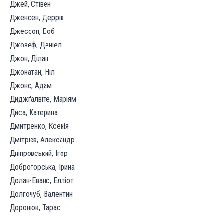
Джей, Стівен
Дженсен, Деррік
Джессоп, Боб
Джозеф, Деніел
Джон, Ділан
Джонатан, Ніл
Джонс, Адам
Диджґалвіте, Маріям
Диса, Катерина
Дмитренко, Ксенія
Дмітрієв, Александр
Дніпровський, Ігор
Доброгорська, Ірина
Долан-Еванс, Елліот
Долгочуб, Валентин
Доронюк, Тарас