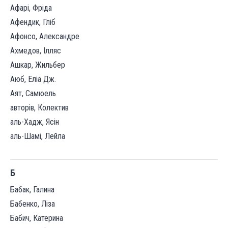
Афарі, Фріда
Афендик, Гліб
Афонсо, Александре
Ахмедов, Ілляс
Ашкар, Жильбер
Аюб, Еліа Дж.
Аят, Самюель
авторів, Колектив
аль-Хадж, Ясін
аль-Шамі, Лейла
Б
Бабак, Галина
Бабенко, Ліза
Бабич, Катерина