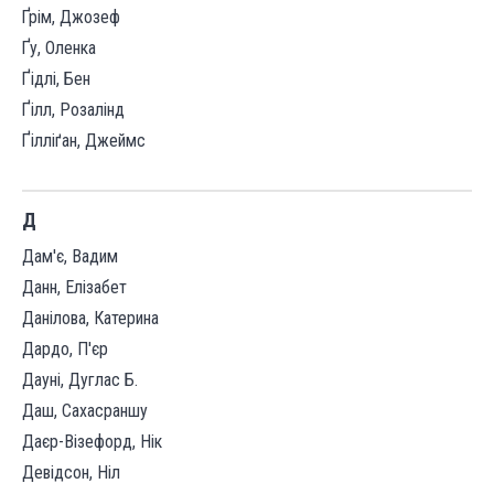
Ґрім, Джозеф
Ґу, Оленка
Ґідлі, Бен
Ґілл, Розалінд
Ґілліґан, Джеймс
Д
Дам'є, Вадим
Данн, Елізабет
Данілова, Катерина
Дардо, П'єр
Дауні, Дуглас Б.
Даш, Сахасраншу
Даєр-Візефорд, Нік
Девідсон, Ніл