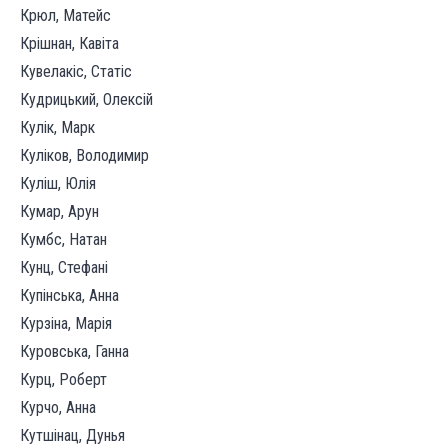
Крюл, Матейс
Крішнан, Кавіта
Кувелакіс, Статіс
Кудрицький, Олексій
Кулік, Марк
Куліков, Володимир
Куліш, Юлія
Кумар, Арун
Кумбс, Натан
Кунц, Стефані
Купінська, Анна
Курзіна, Марія
Куровська, Ганна
Курц, Роберт
Курчо, Анна
Кутшінац, Дунья