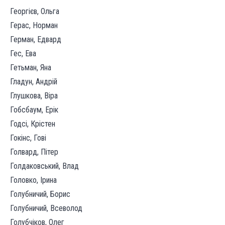
Георгієв, Ольга
Герас, Норман
Герман, Едвард
Гес, Ева
Гетьман, Яна
Гладун, Андрій
Глушкова, Віра
Гобсбаум, Ерік
Годсі, Крістен
Гокінс, Гові
Голвард, Пітер
Голдаковський, Влад
Головко, Ірина
Голубничий, Борис
Голубничий, Всеволод
Голубчіков, Олег