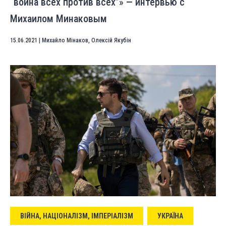
“война всех против всех”» — интервью с
Михаилом Минаковым
15.06.2021
|
Михайло Мінаков
,
Олексій Якубін
ВІЙНА, НАЦІОНАЛІЗМ, ІМПЕРІАЛІЗМ
УКРАЇНА