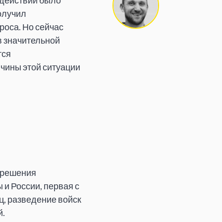
 действий было
олучил
роса. Но сейчас
в значительной
тся
чины этой ситуации
е решения
и России, первая с
ц, разведение войск
й.