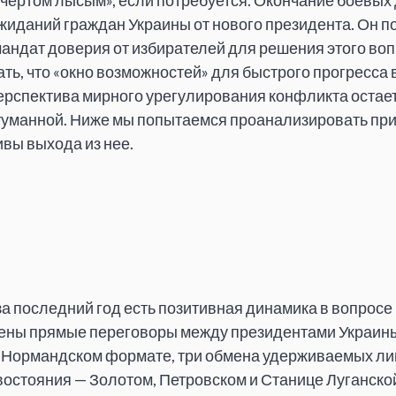
 чёртом лысым», если потребуется. Окончание боевых
жиданий граждан Украины от нового президента. Он п
ндат доверия от избирателей для решения этого воп
ть, что «окно возможностей» для быстрого прогресса 
ерспектива мирного урегулирования конфликта остае
туманной. Ниже мы попытаемся проанализировать при
ивы выхода из нее.
 за последний год есть позитивная динамика в вопрос
ены прямые переговоры между президентами Украины 
в Нормандском формате, три обмена удерживаемых ли
ивостояния — Золотом, Петровском и Станице Луганско