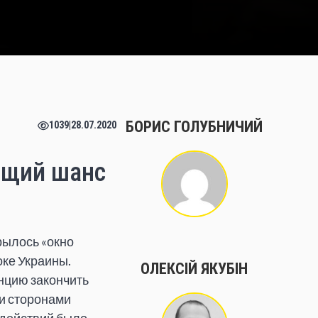
БОРИС ГОЛУБНИЧИЙ
1039
|
28.07.2020
ящий шанс
рылось «окно
оке Украины.
ОЛЕКСІЙ ЯКУБІН
нцию закончить
ми сторонами