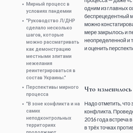
процесса — даже «с
Мирный процесс в
одним из главных о
условиях пандемии
беспрецедентный ма
"Руководство Л/ДНР
можно констатирова
сделало несколько
мере закрылось и п
шагов, которые
неопределенной и 
можно рассматривать
и оценить перспект
как демонстрацию
местными элитами
нежелания
реинтегрироваться в
состав Украины."
Перспективы мирного
Что изменилось
процесса
Надо отметить, что
"В зоне конфликта и на
самих
конфликта. Провед
неподконтрольных
2016 года встреча 
территориях
в трёх точках прот
продолжают