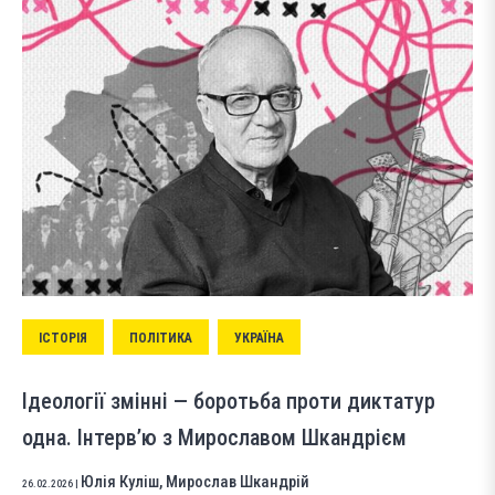
ІСТОРІЯ
ПОЛІТИКА
УКРАЇНА
Ідеології змінні — боротьба проти диктатур
одна. Інтервʼю з Мирославом Шкандрієм
Юлія Куліш
,
Мирослав Шкандрій
26.02.2026
|