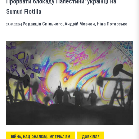
Прорвати блокаду Палестини: українці на
Sumud Flotilla
Редакція Спільного
,
Андрій Мовчан
,
Ніна Потарська
27.04.2026
|
ВІЙНА, НАЦІОНАЛІЗМ, ІМПЕРІАЛІЗМ
ДОВКІЛЛЯ