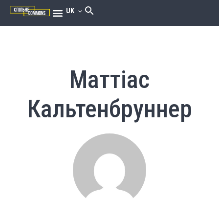
UK
Маттіас
Кальтенбруннер