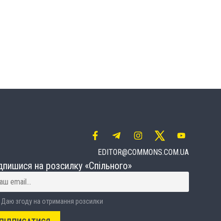
EDITOR@COMMONS.COM.UA
дпишися на розсилку «Спільного»
Даю згоду на отримання розсилки