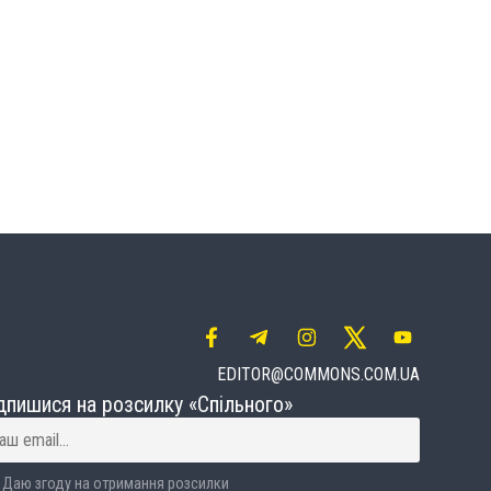
EDITOR@COMMONS.COM.UA
дпишися на розсилку «Спільного»
Даю згоду на отримання розсилки