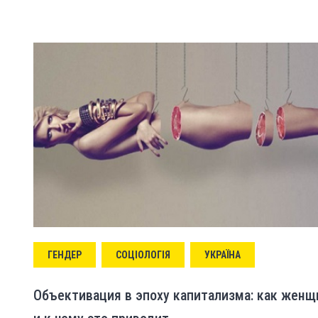
ГЕНДЕР
СОЦІОЛОГІЯ
УКРАЇНА
Объективация в эпоху капитализма: как жен