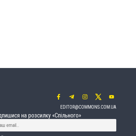
EDITOR@COMMONS.COM.UA
дпишися на розсилку «Спільного»