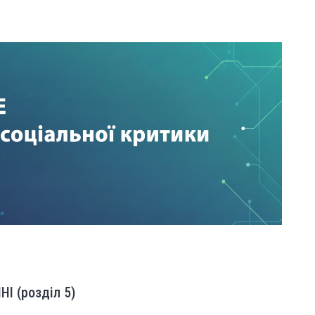
І (розділ 5)