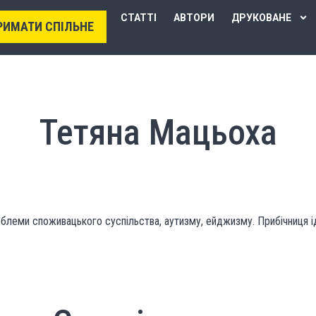
СТАТТІ
АВТОРИ
ДРУКОВАНЕ
РИМАТИ СПІЛЬНЕ
Тетяна Мацьоха
блеми споживацького суспільства, аутизму, ейджизму. Прибічниця ід