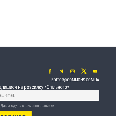
EDITOR@COMMONS.COM.UA
дпишися на розсилку «Спільного»
Даю згоду на отримання розсилки