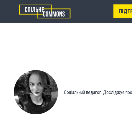
ПІДТ
Соцiальний педагог. Дослiджує про