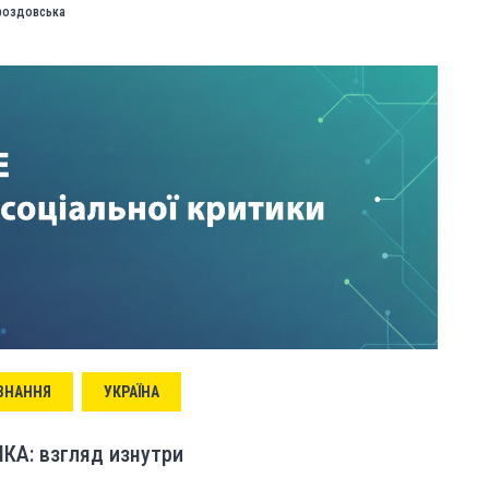
Дроздовська
 ЗНАННЯ
УКРАЇНА
КА: взгляд изнутри