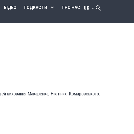
ВІДЕО
ПОДКАСТИ
ПРО НАС
UK
ей виховання Макаренка, Нікітіних, Комаровського.