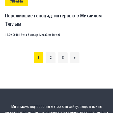
УКРАЇНА
Пережившие геноцид: интервью с Михаилом
Тяглым
17.09.2018
|
Рита Бондар
,
Михайло Тяглий
1
2
3
»
Ми вітаємо відтворення матеріалів сайту, якщо в них не
внесено жодних змін чи доповнень за умови гіперпосилання на