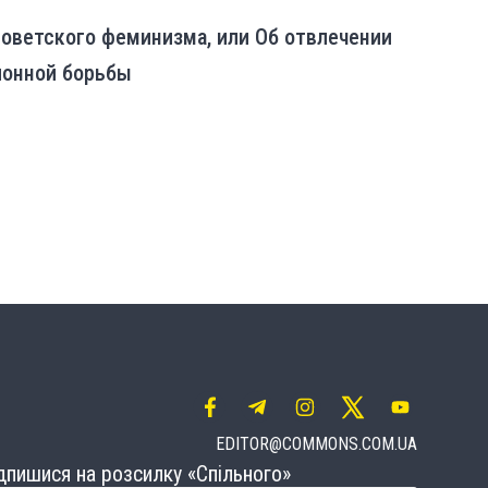
оветского феминизма, или Об отвлечении
ионной борьбы
EDITOR@COMMONS.COM.UA
дпишися на розсилку «Спільного»