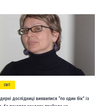
СВІТ
дерні дослідниці виявилися “по один бік” із