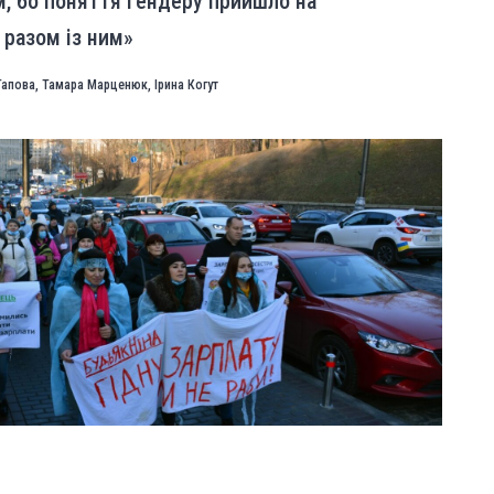
м, бо поняття гендеру прийшло на
 разом із ним»
Гапова
,
Тамара Марценюк
,
Ірина Когут