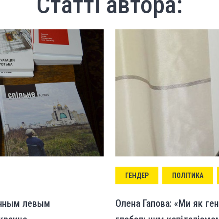
Статті автора:
ГЕНДЕР
ПОЛІТИКА
ачным левым
Олена Гапова: «Ми як ген