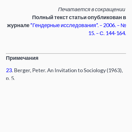
Печатается в сокращении
Полный текст статьи опубликован в
журнале
“Гендерные исследования”. – 2006. – №
15. – С. 144-164.
Примечания
23
. Berger, Peter. An Invitation to Sociology (1963),
p. 5.
24
. Ушакин С. «Поле пола: в центре и по краям»,
Вопросы философии, 1999, № 5, с. 71.
25
. Gracia, Jorge. «Sociological Accounts and the
History of Philosophy», in Kusch Martin (ed.), in The
Sociology of Philosophical Knowledge (Kluwer