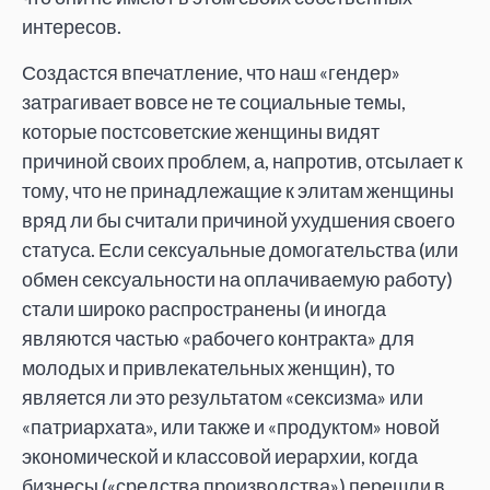
интересов.
Создастся впечатление, что наш «гендер»
затрагивает вовсе не те социальные темы,
которые постсоветские женщины видят
причиной своих проблем, а, напротив, отсылает к
тому, что не принадлежащие к элитам женщины
вряд ли бы считали причиной ухудшения своего
статуса. Если сексуальные домога­тельства (или
обмен сексуальности на оплачиваемую работу)
стали широко распространены (и иногда
являются частью «рабочего контракта» для
молодых и привлекательных женщин), то
является ли это результатом «сексизма» или
«патриархата», или также и «продуктом» новой
экономической и классовой иерархии, когда
бизнесы («средства производства») перешли в