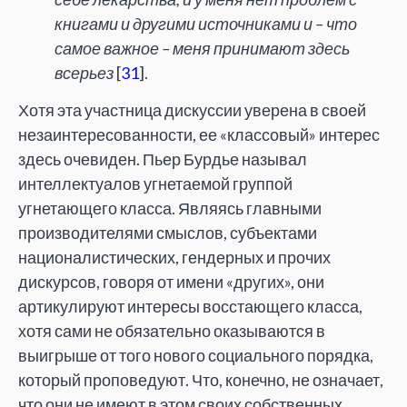
книгами и другими источниками и – что
самое важное – меня принимают здесь
всерьез
[
31
].
Хотя эта участница дискуссии уверена в своей
незаинтересованности, ее «классовый» интерес
здесь очевиден. Пьер Бурдье называл
интеллектуалов угнетаемой группой
угнетающего класса. Являясь главными
производителями смыслов, субъектами
националистических, гендерных и прочих
дискурсов, говоря от имени «других», они
артикулируют интересы восстающего класса,
хотя сами не обязательно оказываются в
выигрыше от того нового социального порядка,
который проповедуют. Что, конечно, не означает,
что они не имеют в этом своих собственных