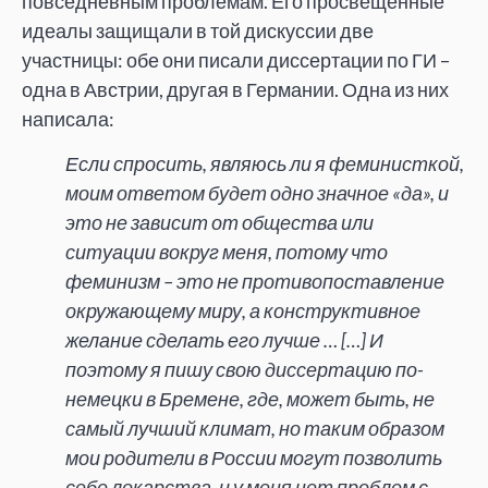
повседневным проблемам. Его просвещенные
идеалы защищали в той дискуссии две
участницы: обе они писали диссертации по ГИ –
одна в Австрии, другая в Германии. Одна из них
написала:
Если спросить, являюсь ли я феминисткой,
моим ответом будет одно значное «да», и
это не зависит от общества или
ситуации вокруг меня, потому что
феминизм – это не противопоставление
окружающему миру, а конструктивное
желание сделать его лучше … […] И
поэтому я пишу свою диссертацию по-
немецки в Бремене, где, может быть, не
самый лучший климат, но таким образом
мои родители в России могут позволить
себе лекарства, и у меня нет проблем с