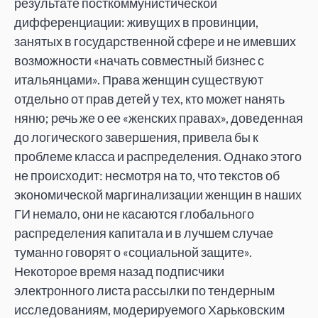
результате посткоммунистической
дифференциации: живущих в провинции,
занятых в государственной сфере и не имевших
возможности «начать совместный бизнес с
итальянцами». Права женщин существуют
отдельно от прав детей у тех, кто может нанять
няню; речь же о ее «женских правах», доведенная
до логического завершения, привела бы к
проблеме класса и распределения. Однако этого
не происходит: несмотря на то, что текстов об
эконо­мической маргинализации женщин в наших
ГИ немало, они не касаются глобального
распределения капитала и в лучшем случае
туманно говорят о «соци­альной защите».
Некоторое время назад подписчики
электронного листа рассылки по тендерным
исследованиям, модерируемого Харьковским