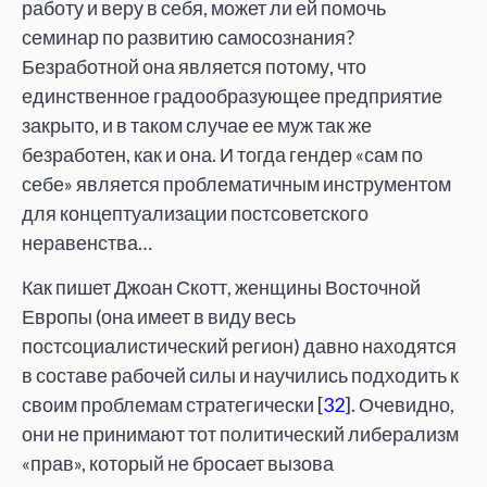
работу и веру в себя, может ли ей помочь
семинар по развитию самосознания?
Безработной она является потому, что
единственное градооб­разующее предприятие
закрыто, и в таком случае ее муж так же
безработен, как и она. И тогда гендер «сам по
себе» является проблематичным инструментом
для концептуализации постсоветского
неравенства…
Как пишет Джоан Скотт, женщины Восточной
Европы (она имеет в виду весь
постсоциалистический регион) давно находятся
в составе рабочей силы и научились подходить к
своим проблемам стратегически [
32
]. Очевидно,
они не принимают тот политический либерализм
«прав», который не бросает вызова