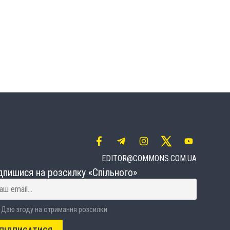
EDITOR@COMMONS.COM.UA
дпишися на розсилку «Спільного»
Даю згоду на отримання розсилки