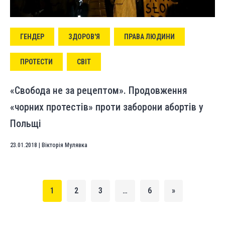
ГЕНДЕР
ЗДОРОВ'Я
ПРАВА ЛЮДИНИ
ПРОТЕСТИ
СВІТ
«Свобода не за рецептом». Продовження
«чорних протестів» проти заборони абортів у
Польщі
23.01.2018
|
Вікторія Мулявка
1
2
3
…
6
»