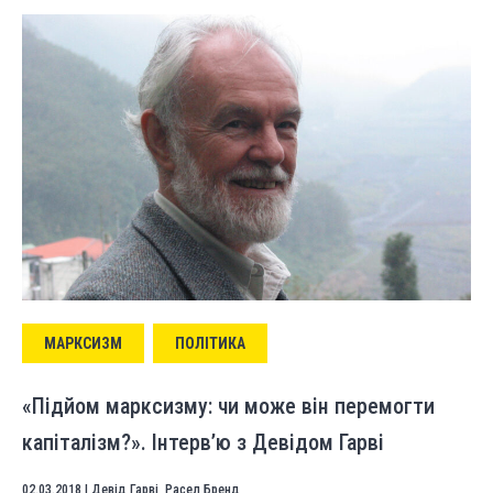
МАРКСИЗМ
ПОЛІТИКА
«Підйом марксизму: чи може він перемогти
капіталізм?». Інтерв’ю з Девідом Гарві
02.03.2018
|
Девід Гарві
,
Расел Бренд