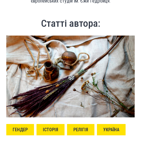
європейських студій ім. Єжи Гедройця.
Статті автора:
ГЕНДЕР
ІСТОРІЯ
РЕЛІГІЯ
УКРАЇНА