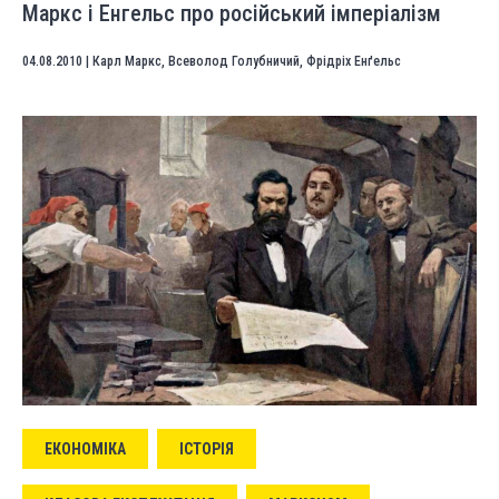
Маркс і Енгельс про російський імперіалізм
04.08.2010
|
Карл Маркс
,
Всеволод Голубничий
,
Фрідріх Енґельс
ЕКОНОМІКА
ІСТОРІЯ