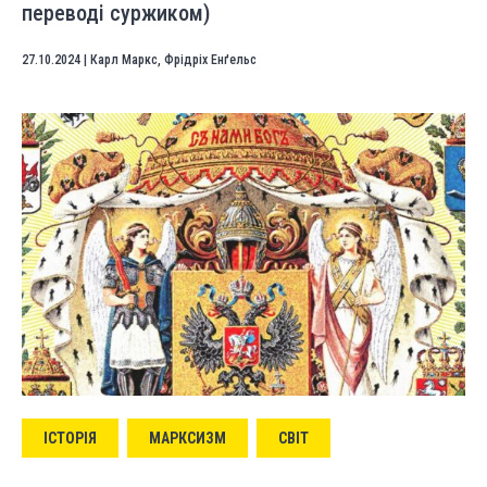
переводі суржиком)
27.10.2024
|
Карл Маркс
,
Фрідріх Енґельс
ІСТОРІЯ
МАРКСИЗМ
СВІТ