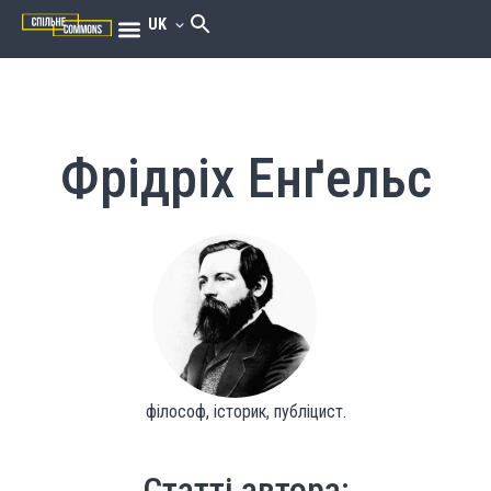
UK
Фрідріх Енґельс
філософ, історик, публіцист.
Статті автора: