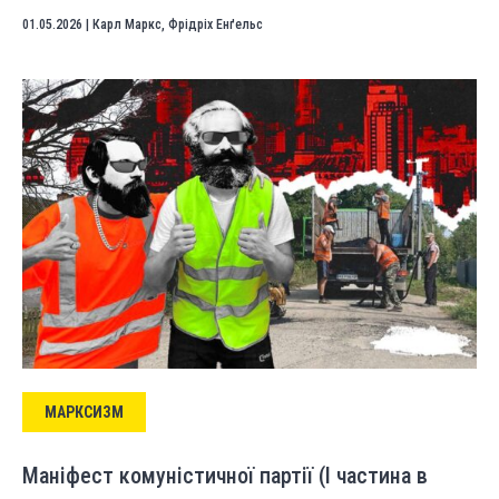
01.05.2026
|
Карл Маркс
,
Фрідріх Енґельс
МАРКСИЗМ
Маніфест комуністичної партії (І частина в