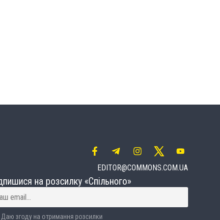
EDITOR@COMMONS.COM.UA
дпишися на розсилку «Спільного»
Даю згоду на отримання розсилки