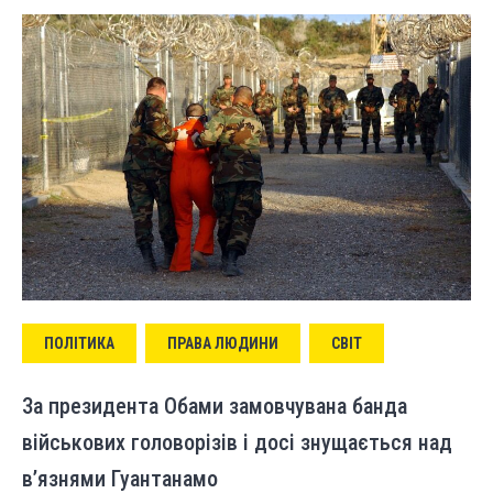
ПОЛІТИКА
ПРАВА ЛЮДИНИ
СВІТ
За президента Обами замовчувана банда
військових головорізів і досі знущається над
в’язнями Гуантанамо