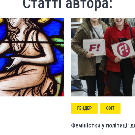
Статті автора:
ГЕНДЕР
СВІТ
Феміністки у політиці: д