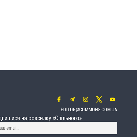
EDITOR@COMMONS.COM.UA
дпишися на розсилку «Спільного»