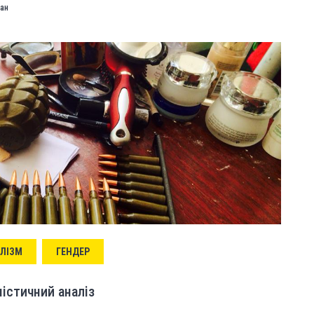
ран
АЛІЗМ
ГЕНДЕР
ністичний аналіз