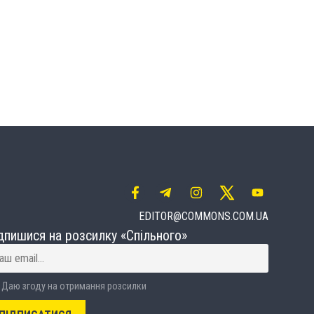
EDITOR@COMMONS.COM.UA
дпишися на розсилку «Спільного»
Даю згоду на отримання розсилки