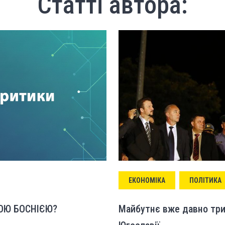
Статті автора:
ЕКОНОМІКА
ПОЛІТИКА
ОЮ БОСНІЄЮ?
Майбутнє вже давно трив