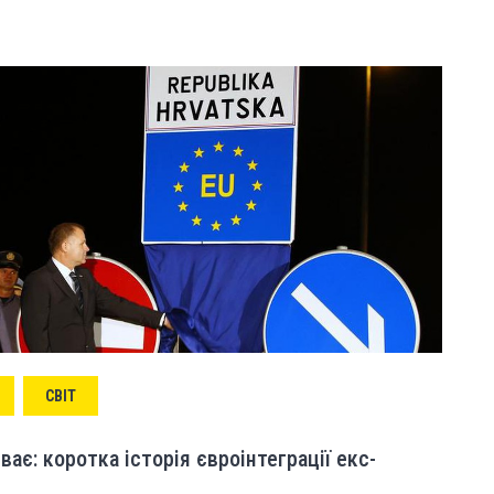
СВІТ
ає: коротка історія євроінтеграції екс-