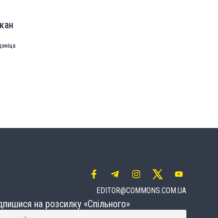
лкан
деніца
EDITOR@COMMONS.COM.UA
дпишися на розсилку «Спільного»