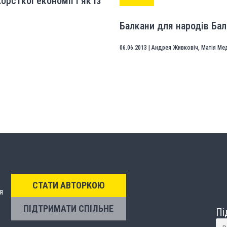
рсткої економії і як із
Балкани для народів Ба
06.06.2013
|
Андрея Живковіч
,
Матія Ме
СТАТИ АВТОРКОЮ
я
ПІДТРИМАТИ СПІЛЬНЕ
Пі