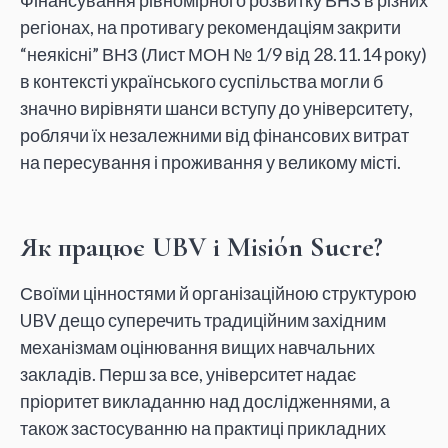
регіонах, на противагу рекомендаціям закрити
“неякісні” ВНЗ (Лист МОН № 1/9 від 28.11.14 року)
в контексті українського суспільства могли б
значно вирівняти шанси вступу до університету,
роблячи їх незалежними від фінансових витрат
на пересування і проживання у великому місті.
Як працює UBV і Misión Sucre?
Своїми цінностями й організаційною структурою
UBV дещо суперечить традиційним західним
механізмам оцінювання вищих навчальних
закладів. Перш за все, університет надає
пріоритет викладанню над дослідженнями, а
також застосуванню на практиці прикладних