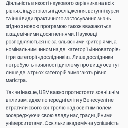
Діяльність в якості наукового керівника на всіх
рівнях, індустріальні дослідження, вступні курси
та інші види практичного застосування знань
згідно з новою програмою також вважаються
академічними досягненнями. Науковці
розподіляються не за кількісними критеріями, а
номінальним чином на дві категорії «інноваторів»
і три категорії «дослідників». Лише дослідники
потребують наявності диплому про вищу освіту і
лише дві з трьох категорій вимагають рівня
магістра.
Так чи інакше, UBV важко протистояти зовнішнім
впливам, адже попередні еліти у Венесуелі не
втратили свого контролю над освітнім полем,
зосереджуючи свою владу над традиційними
університетами. Оскільки академічна успішність