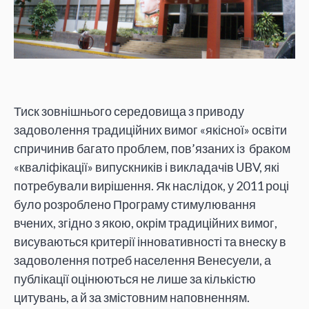
Тиск зовнішнього середовища з приводу
задоволення традиційних вимог «якісної» освіти
спричинив багато проблем, пов’язаних із браком
«кваліфікації» випускників і викладачів UBV, які
потребували вирішення. Як наслідок, у 2011 році
було розроблено Програму стимулювання
вчених, згідно з якою, окрім традиційних вимог,
висуваються критерії інновативності та внеску в
задоволення потреб населення Венесуели, а
публікації оцінюються не лише за кількістю
цитувань, а й за змістовним наповненням.