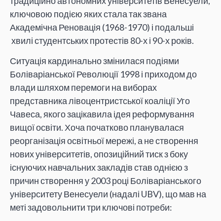
традиційно автономних університетів Венесуели,
ключовою подією яких стала так звана
Академічна Реновація (1968-1970) і подальші
хвилі студентських протестів 80-х і 90-х років.
Ситуація кардинально змінилася подіями
Боліваріанської Революції 1998 і приходом до
влади шляхом перемоги на виборах
представника лівоцентристської коаліції Уго
Чавеса, якого зацікавила ідея реформування
вищої освіти. Хоча початково планувалася
реорганізація освітньої мережі, а не створення
нових університетів, опозиційний тиск з боку
існуючих навчальних закладів став однією з
причин створення у 2003 році Боліваріанського
університету Венесуели (надалі UBV), що мав на
меті задовольнити три ключові потреби: