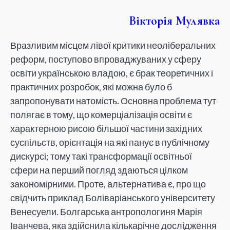
Вікторія Мулявка
Вразливим місцем лівої критики неоліберальних
реформ, поступово впроваджуваних у сферу
освіти українською владою, є брак теоретичних і
практичних розробок, які можна було б
запропонувати натомість. Основна проблема тут
полягає в тому, що комерціалізація освіти є
характерною рисою більшої частини західних
суспільств, орієнтація на які панує в публічному
дискурсі; тому такі трансформації освітньої
сфери на перший погляд здаються цілком
закономірними. Проте, альтернатива є, про що
свідчить приклад Боліваріанського університету
Венесуели. Болгарська антропологиня Марія
Іванчева, яка здійснила кількарічне дослідження