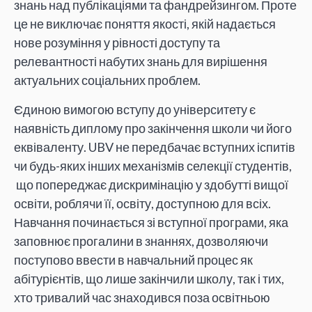
знань над публікаціями та фандрейзингом. Проте
це не виключає поняття якості, якій надається
нове розуміння у рівності доступу та
релевантності набутих знань для вирішення
актуальних соціальних проблем.
Єдиною вимогою вступу до університету є
наявність диплому про закінчення школи чи його
еквіваленту. UBV не передбачає вступних іспитів
чи будь-яких інших механізмів селекції студентів,
що попереджає дискримінацію у здобутті вищої
освіти, роблячи її, освіту, доступною для всіх.
Навчання починається зі вступної програми, яка
заповнює прогалини в знаннях, дозволяючи
поступово ввести в навчальний процес як
абітурієнтів, що лише закінчили школу, так і тих,
хто тривалий час знаходився поза освітньою