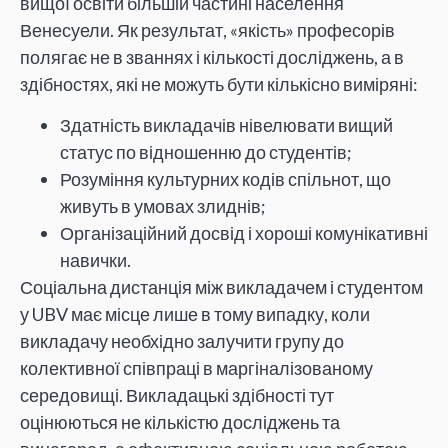
вищої освіти більшій частині населення
Венесуели. Як результат, «якість» професорів
полягає не в званнях і кількості досліджень, а в
здібностях, які не можуть бути кількісно виміряні:
Здатність викладачів нівелювати вищий
статус по відношенню до студентів;
Розуміння культурних кодів спільнот, що
живуть в умовах злиднів;
Організаційний досвід і хороші комунікативні
навички.
Соціальна дистанція між викладачем і студентом
у UBV має місце лише в тому випадку, коли
викладачу необхідно залучити групу до
колективної співпраці в маргіналізованому
середовищі. Викладацькі здібності тут
оцінюються не кількістю досліджень та