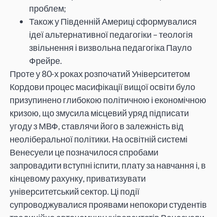
проблем;
Також у Південній Америці сформувалися
ідеї альтернативної педагогіки – теологія
звільнення і визвольна педагогіка Пауло
Фрейре.
Проте у 80-х роках розпочатий Університетом
Кордови процес масифікації вищої освіти було
призупинено глибокою політичною і економічною
кризою, що змусила місцевий уряд підписати
угоду з МВФ, ставлячи його в залежність від
неоліберальної політики. На освітній системі
Венесуели це позначилося спробами
запровадити вступні іспити, плату за навчання і, в
кінцевому рахунку, приватизувати
університетський сектор. Ці події
супроводжувалися проявами непокори студентів