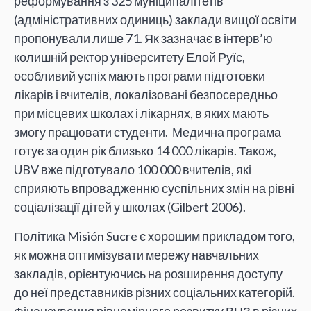
реформування з 325 муніципалітетів
(адміністративних одиниць) заклади вищої освіти
пропонували лише 71. Як зазначає в інтерв’ю
колишній ректор університету Елой Руїс,
особливий успіх мають програми підготовки
лікарів і вчителів, локалізовані безпосередньо
при місцевих школах і лікарнях, в яких мають
змогу працювати студенти. Медична програма
готує за один рік близько 14 000 лікарів. Також,
UBV вже підготувало 100 000 вчителів, які
сприяють впровадженню суспільних змін на рівні
соціалізації дітей у школах (Gilbert 2006).
Політика Misión Sucre є хорошим прикладом того,
як можна оптимізувати мережу навчальних
закладів, орієнтуючись на розширення доступу
до неї представників різних соціальних категорій.
Фінансування рівномірного розвитку ВНЗ в різних