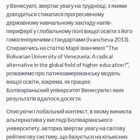
у Венесуелі, звертає увагу на труднощі, з якими
доводиться стикатися прогресивному
державному навчальному закладу напів-
периферії у глобальному полі вищої освіти з його
гомогенізуючими стандартами (Ivancheva 2013).
С
пираючись на статтю Марії Іванчевої “The
Bolivarian University of Venezuela: A radical
alternative in the global field of higher education?”,
розкажемо про латиноамериканську модель
вищої освіти, зокрема, як працює
Боліваріаньский університет Венесуели і яких
результатів вдалося досягти.
Описуючи глобальний контекст, в якому виникла
альтернатива у вигляді Боліваріанського
університету, авторка звертає увагу на світову
рейтингову систему, що базується на кількісних