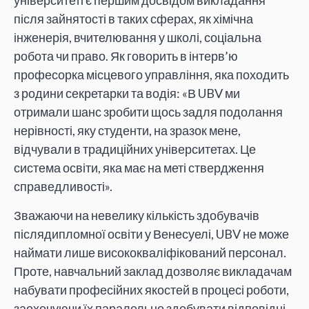
університеті є першим досвідом викладання
після зайнятості в таких сферах, як хімічна
інженерія, вчителювання у школі, соціальна
робота чи право. Як говорить в інтерв’ю
професорка місцевого управління, яка походить
з родини секретарки та водія: «В UBV ми
отримали шанс зробити щось задля подолання
нерівності, яку студенти, на зразок мене,
відчували в традиційних університетах. Це
система освіти, яка має на меті ствердження
справедливості».
Зважаючи на невелику кількість здобувачів
післядипломної освіти у Венесуелі, UBV не може
наймати лише висококваліфікований персонал.
Проте, навчальний заклад дозволяє викладачам
набувати професійних якостей в процесі роботи,
заохочуючи їх паралельно здобувати відповідні