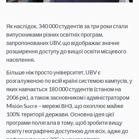
Як наслідок, 340 000 студентів за три роки стали
випускниками різних освітніх програм,
запропонованих UBV, що відображає значне
розширення доступу до вищої освіти місцевого
населення.
Більше ніж просто університет, UBV є
розгалуженою по всій країні системою кампусів, у
яких навчається 180 000 студентів (станом на
2006 рік), а також засновником і адміністратором
Misión Sucre – мережі ВНЗ, що охоплює майже
100% території держави. Основна ідея цієї
програми полягала в тому, щоб зробити вищу
освіту географічно доступною для всіх, адже до