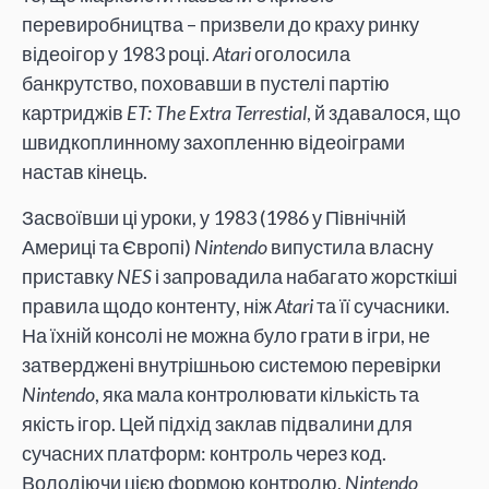
перевиробництва – призвели до краху ринку
відеоігор у 1983 році.
Atari
оголосила
банкрутство, поховавши в пустелі партію
картриджів
ET: The Extra Terrestial
, й здавалося, що
швидкоплинному захопленню відеоіграми
настав кінець.
Засвоївши ці уроки, у 1983 (1986 у Північній
Америці та Європі)
Nintendo
випустила власну
приставку
NES
і запровадила набагато жорсткіші
правила щодо контенту, ніж
Atari
та її сучасники.
На їхній консолі не можна було грати в ігри, не
затверджені внутрішньою системою перевірки
Nintendo
, яка мала контролювати кількість та
якість ігор. Цей підхід заклав підвалини для
сучасних платформ: контроль через код.
Володіючи цією формою контролю,
Nintendo