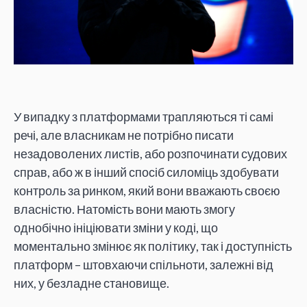
У випадку з платформами трапляються ті самі
речі, але власникам не потрібно писати
незадоволених листів, або розпочинати судових
справ, або ж в інший спосіб силоміць здобувати
контроль за ринком, який вони вважають своєю
власністю. Натомість вони мають змогу
однобічно ініціювати зміни у коді, що
моментально змінює як політику, так і доступність
платформ – штовхаючи спільноти, залежні від
них, у безладне становище.