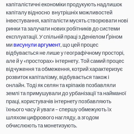
капіталістичні економіки продукують надлишок
капіталу відносно внутрішніх можливостей
інвестування, капіталісти мусять створювати нові
ринки та залучати нових робітників до системи
експлуатації. У спільній праці з Деніелом Ґріном
ми
висунули аргумент
, що цей процес
відбувається не лише у географічному просторі,
але й у «просторах» інтернету. Той самий процес
відчуження та обмеження, котрий характеризує
розвиток капіталізму, відбувається також і
онлайн. Тоді як селян та кріпаків позбавляли
землі та примушували до урбанізації та найманої
праці, користувачів інтернету позбавляють
їхнього часу й уваги – спершу обмежують їх
шляхом цифрового нагляду, а згодом
обчислюють та монетизують.