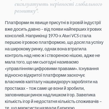
експлуатують нерівності глобального
розвитку".
Платформи як явище присутні в ігровій індустрії
вже досить давно – від появи найперших ігрових
консолей. Наприкінці 1970-х
Atari VCS
стала
першою ігровою платформою, що досягла успіху
на широкому ринку, однак вона втратила
контроль над нею ж і створеною нішою, адже не
мала того, що ми сьогодні називаємо
«управлінням цифровими правами». Існування
відносно відкритої платформи заохочує
власників капіталу нашвидкоруч заробляти на
простаках – тож саме це вони й зробили,
заповнивши ринок надлишком ігор. Завелика
кількість ігор й недостатня кількість споживачів –
те, що марксисти назвали б кризою