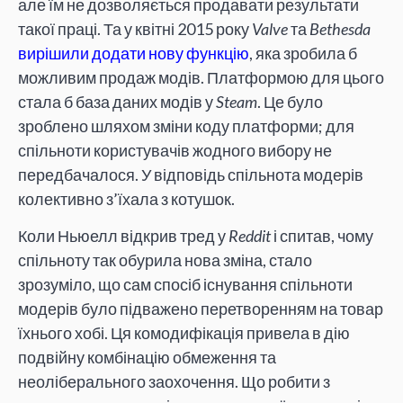
але їм не дозволяється продавати результати
такої праці. Та у квітні 2015 року
Valve
та
Bethesda
вирішили додати нову функцію
, яка зробила б
можливим продаж модів. Платформою для цього
стала б база даних модів у
Steam
. Це було
зроблено шляхом зміни коду платформи; для
спільноти користувачів жодного вибору не
передбачалося. У відповідь спільнота модерів
колективно з’їхала з котушок.
Коли Ньюелл відкрив тред у
Reddit
і спитав, чому
спільноту так обурила нова зміна, стало
зрозуміло, що сам спосіб існування спільноти
модерів було підважено перетворенням на товар
їхнього хобі. Ця комодифікація привела в дію
подвійну комбінацію обмеження та
неоліберального заохочення. Що робити з