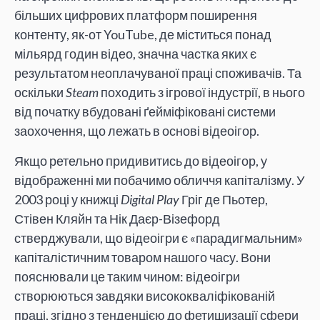
більших цифрових платформ поширення
контенту, як-от YouTube, де міститься понад
мільярд годин відео, значна частка яких є
результатом неоплачуваної праці споживачів. Та
оскільки
Steam
походить з ігрової індустрії, в нього
від початку вбудовані ґейміфіковані системи
заохочення, що лежать в основі відеоігор.
Якщо ретельно придивитись до відеоігор, у
відображенні ми побачимо обличчя капіталізму. У
2003 році у книжці
Digital Play
Гріг де Пьотер,
Стівен Кляйн та Нік Даєр-Візефорд
стверджували, що відеоігри є «парадигмальним»
капіталістичним товаром нашого часу. Вони
пояснювали це таким чином: відеоігри
створюються завдяки висококваліфікованій
праці, згідно з тенденцією до фетишизації сфери