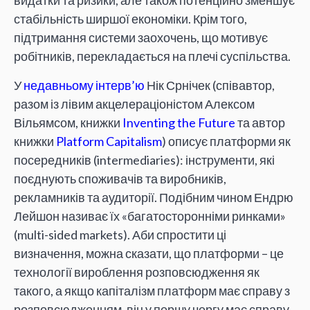
видатки та ризики, але також потенційно зменшує
стабільність ширшої економіки. Крім того,
підтримання системи заохочень, що мотивує
робітників, перекладається на плечі суспільства.
У
недавньому інтерв’ю
Нік Срнічек (співавтор,
разом із лівим акцелераціоністом Алексом
Вільямсом, книжки
Inventing the Future
та автор
книжки
Platform Capitalism
) описує платформи як
посередників (intermediaries): інструменти, які
поєднують споживачів та виробників,
рекламників та аудиторії. Подібним чином Ендрю
Лейшон називає їх «багатосторонніми ринками»
(multi-sided markets). Аби спростити ці
визначення, можна сказати, що платформи – це
технології вироблення розповсюдження як
такого, а якщо капіталізм платформ має справу з
розповсюдженням, він у першу чергу має справу