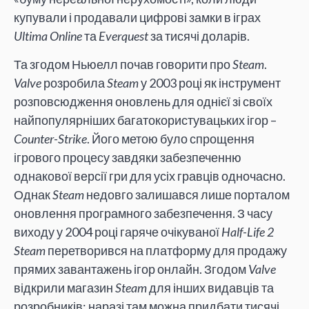
купували і продавали цифрові замки в іграх
Ultima Online
та
Everquest
за тисячі доларів.
Та згодом Ньюелл почав говорити про
Steam
.
Valve
розробила
Steam
у 2003 році як інструмент
розповсюдження оновлень для однієї зі своїх
найпопулярніших багатокористувацьких ігор –
Counter-Strike
. Його метою було спрощення
ігрового процесу завдяки забезпеченню
однакової версії гри для усіх гравців одночасно.
Однак
Steam
недовго залишався лише порталом
оновлення програмного забезпечення. З часу
виходу у 2004 році гаряче очікуваної
Half-Life 2
Steam
перетворився на платформу для продажу
прямих завантажень ігор онлайн. Згодом
Valve
відкрили магазин
Steam
для інших видавців та
розробників; наразі там можна придбати тисячі