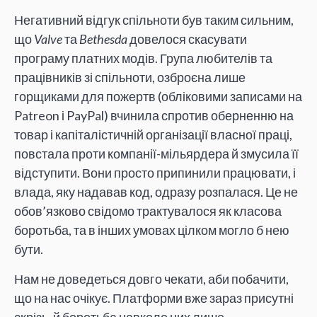
Негативний відгук спільноти був таким сильним,
що
Valve
та
Bethesda
довелося скасувати
програму платних модів. Група любителів та
працівників зі спільноти, озброєна лише
горщиками для пожертв (обліковими записами на
Patreon і PayPal) вчинила спротив оберненню на
товар і капіталістичній організації власної праці,
повстала проти компанії-мільярдера й змусила її
відступити. Вони просто припинили працювати, і
влада, яку надавав код, одразу розпалася. Це не
обов’язково свідомо трактувалося як класова
боротьба, та в інших умовах цілком могло б нею
бути.
Нам не доведеться довго чекати, аби побачити,
що на нас очікує. Платформи вже зараз присутні
скрізь, й боротьба навколо них лише