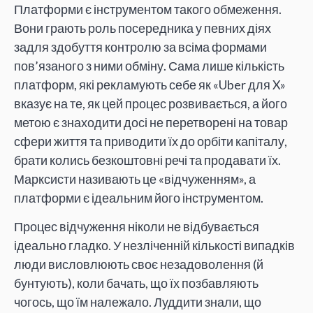
Платформи є інструментом такого обмеження.
Вони грають роль посередника у певних діях
задля здобуття контролю за всіма формами
пов’язаного з ними обміну. Сама лише кількість
платформ, які рекламують себе як «Uber для X»
вказує на те, як цей процес розвивається, а його
метою є знаходити досі не перетворені на товар
сфери життя та приводити їх до орбіти капіталу,
брати колись безкоштовні речі та продавати їх.
Марксисти називають це «відчуженням», а
платформи є ідеальним його інструментом.
Процес відчуження ніколи не відбувається
ідеально гладко. У незліченній кількості випадків
люди висловлюють своє незадоволення (й
бунтують), коли бачать, що їх позбавляють
чогось, що їм належало. Луддити знали, що