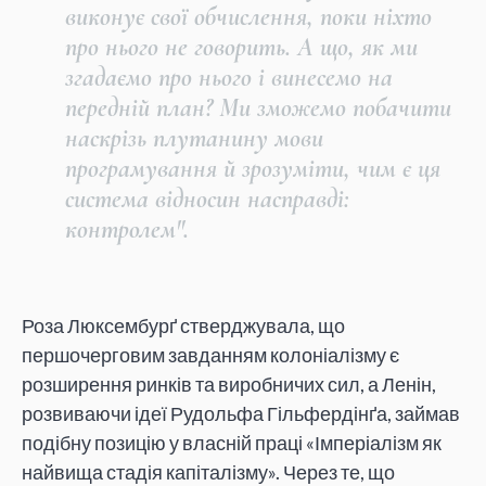
виконує свої обчислення, поки ніхто
про нього не говорить. А що, як ми
згадаємо про нього і винесемо на
передній план? Ми зможемо побачити
наскрізь плутанину мови
програмування й зрозуміти, чим є ця
система відносин насправді:
контролем".
Роза Люксембурґ стверджувала, що
першочерговим завданням колоніалізму є
розширення ринків та виробничих сил, а Ленін,
розвиваючи ідеї Рудольфа Гільфердінґа, займав
подібну позицію у власній праці «Імперіалізм як
найвища стадія капіталізму». Через те, що