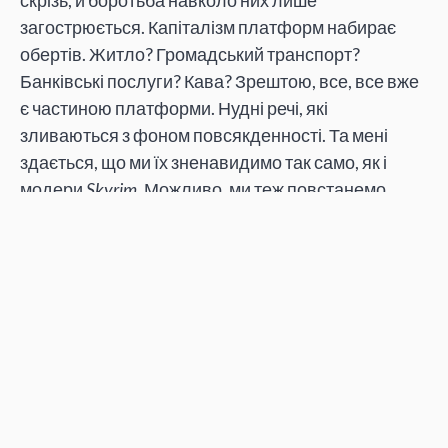
загострюється. Капіталізм платформ набирає
обертів. Житло? Громадський транспорт?
Банківські послуги? Кава? Зрештою, все, все вже
є частиною платформи. Нудні речі, які
зливаються з фоном повсякденності. Та мені
здається, що ми їх зненавидимо так само, як і
модери
Skyrim
. Можливо, ми теж повстанемо.
Переклав Роман Дрямов за публікацією Daniel
Joseph "Code of Conduct" на сайті
RealLife.
Читайте також:
Большие данные, платформенная экономика и
рыночная конкуренция
(Бинбин Ванг, Сяоан Ли)