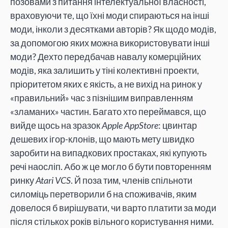
позовами з питання інтелектуальної власності,
враховуючи те, що їхні моди спираються на інші
моди, інколи з десятками авторів? Як щодо модів,
за допомогою яких можна використовувати інші
моди? Дехто передбачав навалу комерційних
модів, яка залишить у тіні колективні проекти,
пріоритетом яких є якість, а не вихід на ринок у
«правильний» час з пізнішим виправленням
«зламаних» частин. Багато хто переймався, що
вийде щось на зразок
Apple AppStore
: цвинтар
дешевих ігор-клонів, що мають мету швидко
заробити на випадкових простаках, які купують
речі наосліп. Або ж це могло б бути повторенням
ринку
Atari VCS
. Й поза тим, членів спільноти
силоміць перетворили б на споживачів, яким
довелося б вирішувати, чи варто платити за моди
після стількох років вільного користування ними.