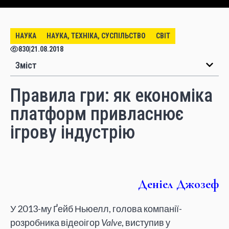
НАУКА
НАУКА, ТЕХНІКА, СУСПІЛЬСТВО
СВІТ
830
|
21.08.2018
Зміст
Правила гри: як економіка
платформ привласнює
ігрову індустрію
Деніел Джозеф
У 2013-му Ґейб Ньюелл, голова компанії-
розробника відеоігор
Valve
, виступив у