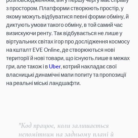
з простором. Платформи створюють простір, у
якому можуть відбуватися певні форми обміну, й
диктують умови такого обміну, в той самий час
визискуючи ренту. Так відбувається не лише у
віртуальних світах ігор про дослідження космосу
на кшталт EVE Online, де створюються нові
території й нові товари, що існують лише в межах
гри, але також і в
Uber
, котрий накладає свої
власницькі динамічні мапи попиту та пропозиції
на реальні міські ландшафти.
"Код працює, коли залишається
непомітним на задньому плані й