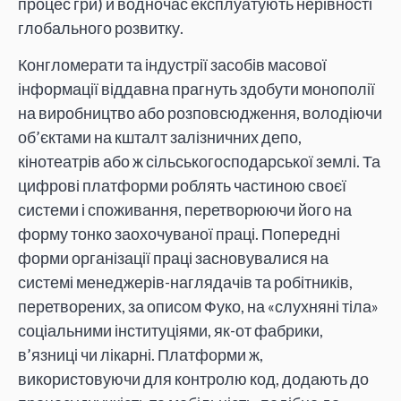
процес гри) й водночас експлуатують нерівності
глобального розвитку.
Конгломерати та індустрії засобів масової
інформації віддавна прагнуть здобути монополії
на виробництво або розповсюдження, володіючи
об’єктами на кшталт залізничних депо,
кінотеатрів або ж сільськогосподарської землі. Та
цифрові платформи роблять частиною своєї
системи і споживання, перетворюючи його на
форму тонко заохочуваної праці. Попередні
форми організації праці засновувалися на
системі менеджерів-наглядачів та робітників,
перетворених, за описом Фуко, на «слухняні тіла»
соціальними інституціями, як-от фабрики,
в’язниці чи лікарні. Платформи ж,
використовуючи для контролю код, додають до