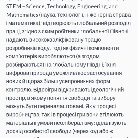
STEM – Science, Technology, Engineering, and
Mathematics (наука, технології, інженерна справа
і математика); відтворюють глобальний розподіл
праці, згідно з яким робітники глобальної Півночі
надають висококваліфіковану працю
розробників коду, тоді як фізичні компоненти
комп’ютерів виробляються (а згодом
розбираються) на глобальному Півдні; їхня
цифрова природа уможливлює застосування
нових й щораз більш усепроникних форм
контролю. Відеоігри відкривають ідеологічний
простір, в якому поняття свободи та вибору
можуть бути переналаштовані. Як у процесі
виробництва, так і в процесі гри вони втілюють
матеріальні умови неолібералізму: ідеалізують
досвід особистої свободи (через код або ж