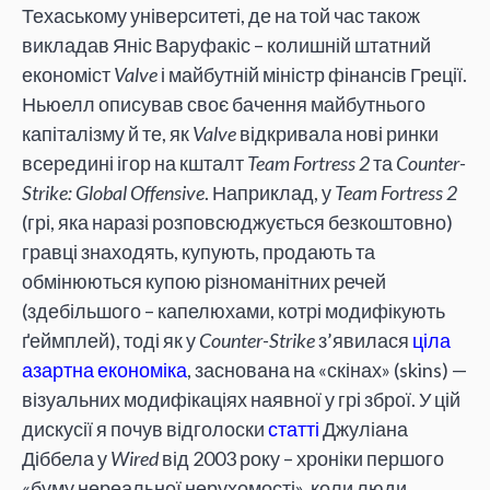
Техаському університеті, де на той час також
викладав Яніс Варуфакіс – колишній штатний
економіст
Valve
і майбутній міністр фінансів Греції.
Ньюелл описував своє бачення майбутнього
капіталізму й те, як
Valve
відкривала нові ринки
всередині ігор на кшталт
Team Fortress 2
та
Counter-
Strike: Global Offensive
. Наприклад, у
Team Fortress 2
(грі, яка наразі розповсюджується безкоштовно)
гравці знаходять, купують, продають та
обмінюються купою різноманітних речей
(здебільшого – капелюхами, котрі модифікують
ґеймплей), тоді як у
Counter-Strike
з’явилася
ціла
азартна економіка
, заснована на «скінах» (skins) —
візуальних модифікаціях наявної у грі зброї. У цій
дискусії я почув відголоски
статті
Джуліана
Діббела у
Wired
від 2003 року – хроніки першого
«буму нереальної нерухомості», коли люди