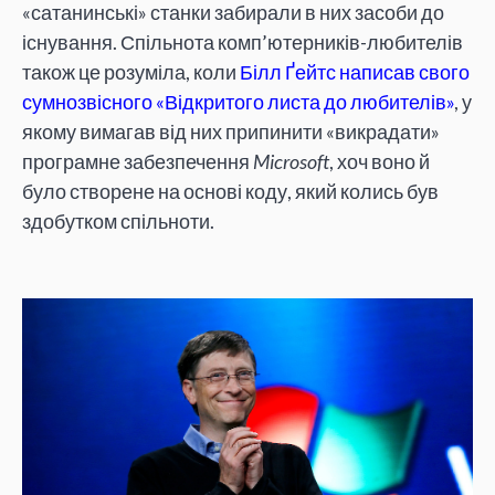
«сатанинські» станки забирали в них засоби до
існування. Спільнота комп’ютерників-любителів
також це розуміла, коли
Білл Ґейтс написав свого
сумнозвісного «Відкритого листа до любителів»
, у
якому вимагав від них припинити «викрадати»
програмне забезпечення
Microsoft
, хоч воно й
було створене на основі коду, який колись був
здобутком спільноти.