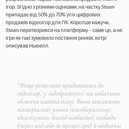
ігор. Згідно з різними оцінками, на частку
Steam
припадає від 50% до 70% усіх цифрових
продажів відеоігор для ПК. Коротше кажучи,
Steam
перетворився на платформу – саме це, а не
ігри як такі зумовило постання ринків, котрі
описував Ньюелл.
"Якщо ретельно придивитись до
відеоігор, у відображенні ми побачимо
обличчя капіталізму. Вони втілюють
матеріальні умови неолібералізму:
ідеалізують досвід особистої свободи
(через код або ж процес гри) й водночас