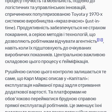
процесу гнучкість та мобільність, подібно до
логістичних та управлінських інновацій,
спричинених популяризованою Toyota у 1970-х
системою виробництва «якраз вчасно» (just-in-
time). Продуктивність забезпечується не страхом
покарання, а серією методів і технологій, що
[1]
дозволяють робітникам відчувати агентність
,
навіть коли їх підштовхують до очікуваних
виробничих показників. Центральною важливою
складовою цього процесу є ґейміфікація.
Рушійною силою цього контролю залишається те
саме, що Карл Маркс описав у «Капіталі»:
експлуатація найманої праці задля отримання
додаткової вартості. Та платформам не
обов’язково перейматися брудною справою
прямої експлуатації робітників. Це зменшує їхні