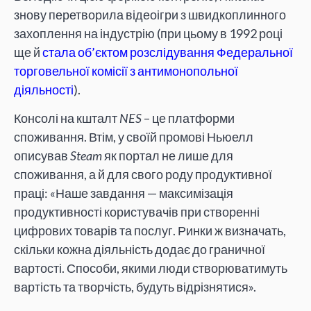
знову перетворила відеоігри з швидкоплинного
захоплення на індустрію (при цьому в 1992 році
ще й
стала об’єктом розслідування Федеральної
торговельної комісії з антимонопольної
діяльності
).
Консолі на кшталт
NES
– це платформи
споживання. Втім, у своїй промові Ньюелл
описував
Steam
як портал не лише для
споживання, а й для свого роду продуктивної
праці: «Наше завдання — максимізація
продуктивності користувачів при створенні
цифрових товарів та послуг. Ринки ж визначать,
скільки кожна діяльність додає до граничної
вартості. Способи, якими люди створюватимуть
вартість та творчість, будуть відрізнятися».