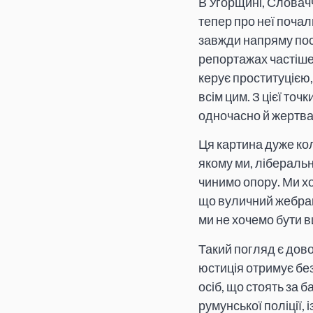
В Угорщині, Словачч
тепер про неї почал
завжди напряму пос
репортажах частіше 
керує проституцією, 
всім цим. З цієї точ
одночасно й жертвам
Ця картина дуже ко
якому ми, ліберальн
чинимо опору. Ми х
що вуличний жебрак 
ми не хочемо бути в
Такий погляд є дово
юстиція отримує без
осіб, що стоять за 
румунської поліції, 