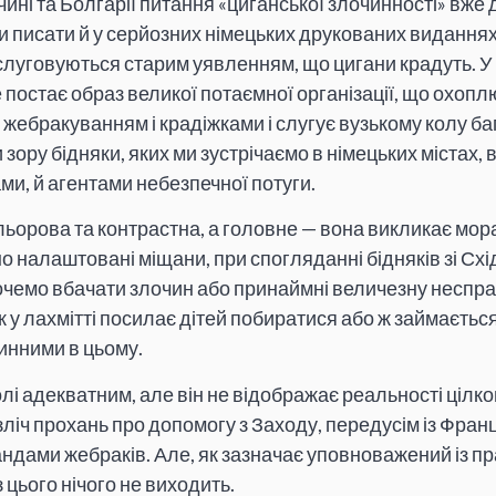
ині та Болгарії питання «циганської злочинності» вже 
и писати й у серйозних німецьких друкованих виданнях
луговуються старим уявленням, що цигани крадуть. У 
постає образ великої потаємної організації, що охопл
жебракуванням і крадіжками і слугує вузькому колу бага
ки зору бідняки, яких ми зустрічаємо в німецьких містах,
и, й агентами небезпечної потуги.
льорова та контрастна, а головне — вона викликає мо
о налаштовані міщани, при спогляданні бідняків зі Схі
очемо вбачати злочин або принаймні величезну неспра
у лахмітті посилає дітей побиратися або ж займаєтьс
инними в цьому.
лі адекватним, але він не відображає реальності цілк
ліч прохань про допомогу з Заходу, передусім із Франці
бандами жебраків. Але, як зазначає уповноважений із 
із цього нічого не виходить.