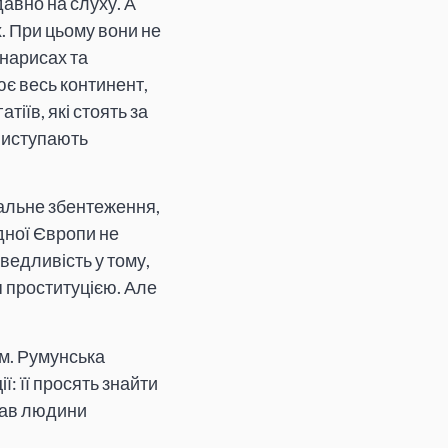
давно на слуху. А
. При цьому вони не
нарисах та
ює весь континент,
тіїв, які стоять за
 виступають
ральне збентеження,
дної Європи не
ведливість у тому,
я проституцією. Але
ом. Румунська
ї: її просять знайти
прав людини