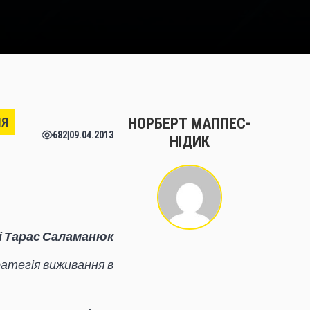
ІЯ
НОРБЕРТ МАППЕС-
682
|
09.04.2013
НІДИК
 і Тарас Саламанюк
атегія виживання в