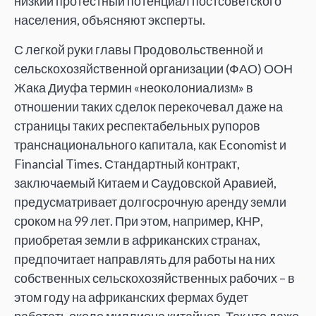
низкий протестный потенциал постсоветского
населения, объясняют эксперты.
С легкой руки главы Продовольственной и
сельскохозяйственной организации (ФАО) ООН
Жака Диуфа термин «неоколониализм» в
отношении таких сделок перекочевал даже на
страницы таких респектабельных рупоров
транснационального капитала, как Economist и
Financial Times. Стандартный контракт,
заключаемый Китаем и Саудовской Аравией,
предусматривает долгосрочную аренду земли
сроком на 99 лет. При этом, например, КНР,
приобретая земли в африканских странах,
предпочитает направлять для работы на них
собственных сельскохозяйственных рабочих – в
этом году на африканских фермах будет
работать около миллиона китайцев. Так что даже