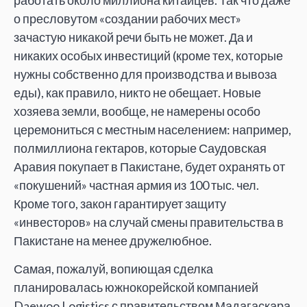
о пресловутом «создании рабочих мест»
зачастую никакой речи быть не может. Да и
никаких особых инвестиций (кроме тех, которые
нужны собственно для производства и вывоза
еды), как правило, никто не обещает. Новые
хозяева земли, вообще, не намерены особо
церемониться с местным населением: например,
полмиллиона гектаров, которые Саудовская
Аравия покупает в Пакистане, будет охранять от
«покушений» частная армия из 100 тыс. чел.
Кроме того, закон гарантирует защиту
«инвесторов» на случай смены правительства в
Пакистане на менее дружелюбное.
Самая, пожалуй, вопиющая сделка
планировалась южнокорейской компанией
Daewoo Logistics с правительством Мадагаскара.