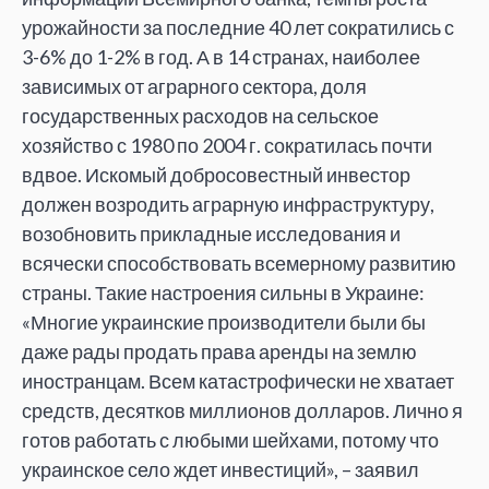
урожайности за последние 40 лет сократились с
3-6% до 1-2% в год. А в 14 странах, наиболее
зависимых от аграрного сектора, доля
государственных расходов на сельское
хозяйство с 1980 по 2004 г. сократилась почти
вдвое. Искомый добросовестный инвестор
должен возродить аграрную инфраструктуру,
возобновить прикладные исследования и
всячески способствовать всемерному развитию
страны. Такие настроения сильны в Украине:
«Многие украинские производители были бы
даже рады продать права аренды на землю
иностранцам. Всем катастрофически не хватает
средств, десятков миллионов долларов. Лично я
готов работать с любыми шейхами, потому что
украинское село ждет инвестиций», – заявил