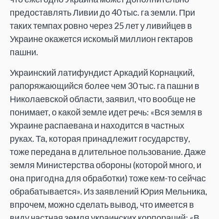
предоставлять Ливии до 40 тыс. га земли. При
таких темпах ровно через 25 лет у ливийцев в
Украине окажется искомый миллион гектаров
пашни.
Украинский латифундист Аркадий Корнацкий,
рапоряжающийся более чем 30 тыс. га пашни в
Николаевской области, заявил, что вообще не
понимает, о какой земле идет речь: «Вся земля в
Украине распаевана и находится в частных
руках. Та, которая принадлежит государству,
тоже передана в длительное пользование. Даже
земля Министерства обороны (которой много, и
она пригодна для обработки) тоже кем-то сейчас
обрабатывается». Из заявлений Юрия Мельника,
впрочем, можно сделать вывод, что имеется в
виду частная земля украинских корпораций: «В