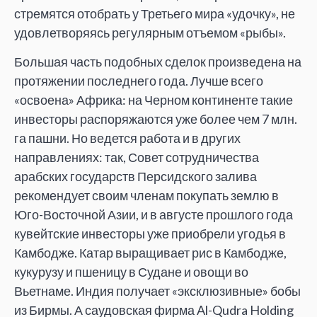
стремятся отобрать у Третьего мира «удочку», не
удовлетворяясь регулярным отъемом «рыбы».
Большая часть подобных сделок произведена на
протяжении последнего года. Лучше всего
«освоена» Африка: на Черном континенте такие
инвесторы распоряжаются уже более чем 7 млн.
га пашни. Но ведется работа и в других
направлениях: так, Совет сотрудничества
арабских государств Персидского залива
рекомендует своим членам покупать землю в
Юго-Восточной Азии, и в августе прошлого года
кувейтские инвесторы уже приобрели угодья в
Камбодже. Катар выращивает рис в Камбодже,
кукурузу и пшеницу в Судане и овощи во
Вьетнаме. Индия получает «эксклюзивные» бобы
из Бирмы. А саудовская фирма Al-Qudra Holding