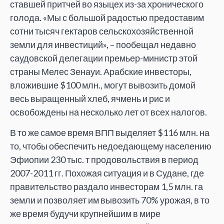
ставшей притчей во языцех из-за хронического
голода. «Мы с большой радостью предоставим
сотни тысяч гектаров сельскохозяйственной
земли для инвестиций», – пообещал недавно
саудовской делегации премьер-министр этой
страны Мелес Зенауи. Арабские инвесторы,
вложившие $100 млн., могут вывозить домой
весь выращенный хлеб, ячмень и рис и
освобождены на несколько лет от всех налогов.
В то же самое время ВПП выделяет $116 млн. на
то, чтобы обеспечить недоедающему населению
Эфиопии 230 тыс. т продовольствия в период
2007-2011 гг. Похожая ситуация и в Судане, где
правительство раздало инвесторам 1,5 млн. га
земли и позволяет им вывозить 70% урожая, в то
же время будучи крупнейшим в мире