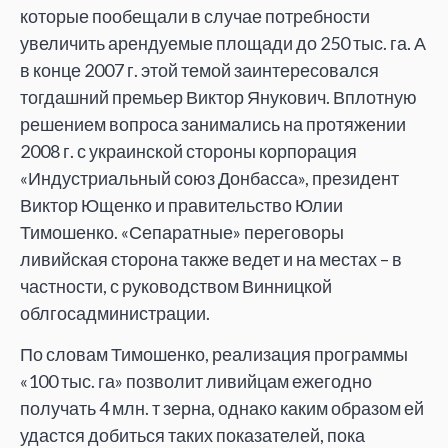
которые пообещали в случае потребности
увеличить арендуемые площади до 250 тыс. га. А
в конце 2007 г. этой темой заинтересовался
тогдашний премьер Виктор Янукович. Вплотную
решением вопроса занимались на протяжении
2008 г. с украинской стороны корпорация
«Индустриальный союз Донбасса», президент
Виктор Ющенко и правительство Юлии
Тимошенко. «Сепаратные» переговоры
ливийская сторона также ведет и на местах – в
частности, с руководством Винницкой
облгосадминистрации.
По словам Тимошенко, реализация программы
«100 тыс. га» позволит ливийцам ежегодно
получать 4 млн. т зерна, однако каким образом ей
удастся добиться таких показателей, пока