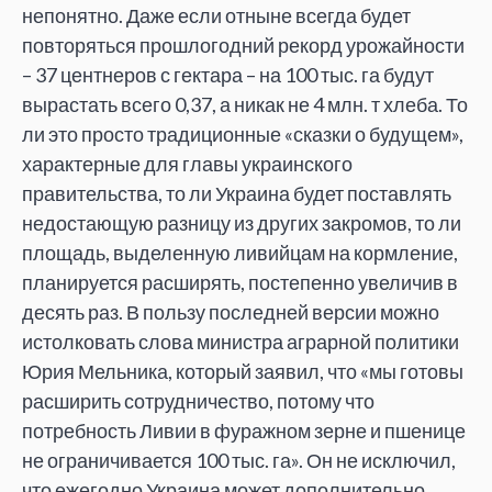
непонятно. Даже если отныне всегда будет
повторяться прошлогодний рекорд урожайности
– 37 центнеров с гектара – на 100 тыс. га будут
вырастать всего 0,37, а никак не 4 млн. т хлеба. То
ли это просто традиционные «сказки о будущем»,
характерные для главы украинского
правительства, то ли Украина будет поставлять
недостающую разницу из других закромов, то ли
площадь, выделенную ливийцам на кормление,
планируется расширять, постепенно увеличив в
десять раз. В пользу последней версии можно
истолковать слова министра аграрной политики
Юрия Мельника, который заявил, что «мы готовы
расширить сотрудничество, потому что
потребность Ливии в фуражном зерне и пшенице
не ограничивается 100 тыс. га». Он не исключил,
что ежегодно Украина может дополнительно