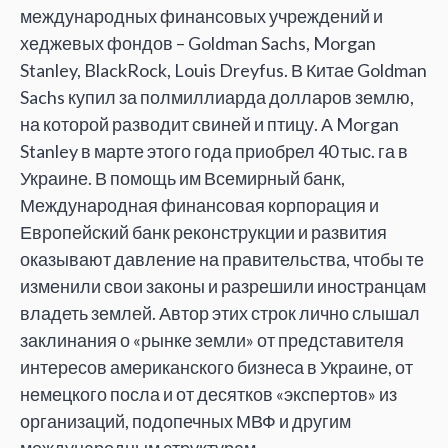
международных финансовых учреждений и
хеджевых фондов – Goldman Sachs, Morgan
Stanley, BlackRock, Louis Dreyfus. В Китае Goldman
Sachs купил за полмиллиарда долларов землю,
на которой разводит свиней и птицу. А Morgan
Stanley в марте этого года приобрел 40 тыс. га в
Украине. В помощь им Всемирный банк,
Международная финансовая корпорация и
Европейский банк реконструкции и развития
оказывают давление на правительства, чтобы те
изменили свои законы и разрешили иностранцам
владеть землей. Автор этих строк лично слышал
заклинания о «рынке земли» от представителя
интересов американского бизнеса в Украине, от
немецкого посла и от десятков «экспертов» из
организаций, подопечных МВФ и другим
международным структурам.