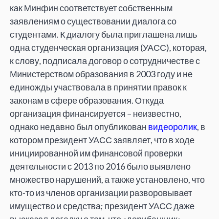
как Минфин соответствует собственным
заявлениям о существовании диалога со
студентами. К диалогу была приглашена лишь
одна студенческая организация (УАСС), которая,
к слову, подписала договор о сотрудничестве с
Министерством образования в 2003 году и не
единожды участвовала в принятии правок к
законам в сфере образования. Откуда
организация финансируется – неизвестно,
однако недавно был опубликован
видеоролик
, в
котором президент УАСС заявляет, что в ходе
инициированной им финансовой проверки
деятельности с 2013 по 2016 было выявлено
множество нарушений, а также установлено, что
кто-то из членов организации разворовывает
имущество и средства; президент УАСС даже
высказал догадку о том, что «дерибанщик»