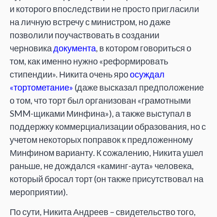
и которого впоследствии не просто пригласили
на личную встречу с министром, но даже
позволили поучаствовать в создании
черновика
документа
, в котором говориться о
том, как именно нужно «реформировать
стипендии». Никита очень яро
осуждал
«тортометание»
(даже высказал предположение
о том, что торт был организован «грамотными
SMM-щиками Минфина»), а также выступал в
поддержку коммерциализации образования, но с
учетом некоторых поправок к предложенному
Минфином варианту. К сожалению, Никита ушел
раньше, не дождался «каминг-аута» человека,
который бросал торт (он также присутствовал на
мероприятии).
По сути, Никита Андреев – свидетельство того,