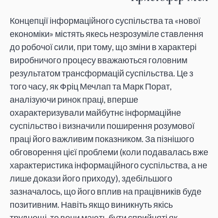
Концепції інформаційного суспільства та «нової
економіки» містять якесь незрозуміле ставлення
до робочої сили, при тому, що зміни в характері
виробничого процесу вважаються головним
результатом трансформацій суспільства. Це з
того часу, як Фріц Мечлап та Марк Порат,
аналізуючи ринок праці, вперше
охарактеризували майбутнє інформаційне
суспільство і визначили поширення розумової
праці його важливим показником. За пізнішого
обговорення цієї проблеми (коли подавалась вже
характеристика інформаційного суспільства, а не
лише докази його приходу), здебільшого
зазначалось, що його вплив на працівників буде
позитивним. Навіть якщо виникнуть якісь
труднощі, то вони мають бути сприйняті як