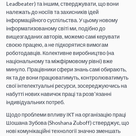
Leadbeater) та іншим, стверджувати, що вони
належать до носіїв та захисників ідей
інформаційного суспільства. У цьому новому
інформатизованому світі ми, подібно до
вищезгаданих авторів, можемо самі керувати
своєю працею, а не підкорятися вимогам
роботодавців. Колективне виробництво (на
національному та міжфірмовому рівні) вже
минуло. Працівники сфери знань самі обирають,
як та де вони працюватимуть, контролюватимуть
свої інтелектуальні ресурси, зосереджуючись на
набутті нових навичок праці та розв’язанні
індивідуальних потреб.
Щодо проблеми впливу ІКТ на організацію праці
Шошана Зубова (Shoshana Zuboff) стверджує, що
нові комунікаційні технології значно зменшать