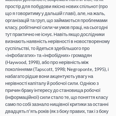
простір для побудови якісно нових спільнот (про
що я говоритиму у дальшій главі), але, на жаль,
організацій та груп, що займаються проблемами
класу, робітничої сили чи умов праці, на сьогодні
тут практично не існує. Навіть якщо дослідники
визнають наявність нерівності в новоствореному
суспільстві, то йдеться здебільшого про
«інфобагатих» та «інфобідних» громадян
(Haywood, 1998), або про нерівність між
поколіннями (Tapscott, 1998; Negroponte, 1995), і
набагато рідше вони акцентують увагу на
нерівності капіталу й робочої сили. Однією з
причин браку інтересу до становища робочої
(інформаційної) сили стало те, що поняття класу
само по собі зазнало нищівної критики за останні
двадцять п’ять років (як з боку правих, так і з боку