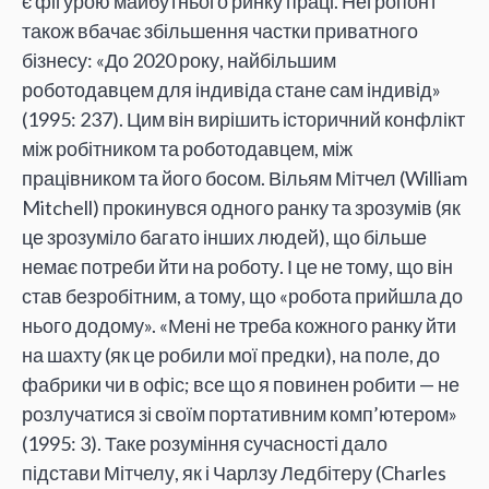
є фігурою майбутнього ринку праці. Неґропонт
також вбачає збільшення частки приватного
бізнесу: «До 2020 року, найбільшим
роботодавцем для індивіда стане сам індивід»
(1995: 237). Цим він вирішить історичний конфлікт
між робітником та роботодавцем, між
працівником та його босом. Вільям Мітчел (William
Mitchell) прокинувся одного ранку та зрозумів (як
це зрозуміло багато інших людей), що більше
немає потреби йти на роботу. І це не тому, що він
став безробітним, а тому, що «робота прийшла до
нього додому». «Мені не треба кожного ранку йти
на шахту (як це робили мої предки), на поле, до
фабрики чи в офіс; все що я повинен робити — не
розлучатися зі своїм портативним комп’ютером»
(1995: 3). Таке розуміння сучасності дало
підстави Мітчелу, як і Чарлзу Ледбітеру (Charles