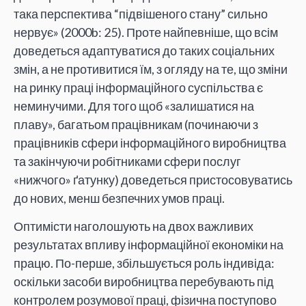
така перспектива “підвішеного стану” сильно
нервує» (2000b: 25). Проте найпевніше, що всім
доведеться адаптуватися до таких соціальних
змін, а не противитися їм, з огляду на те, що зміни
на ринку праці інформаційного суспільства є
неминучими. Для того щоб «залишатися на
плаву», багатьом працівникам (починаючи з
працівників сфери інформаційного виробництва
та закінчуючи робітниками сфери послуг
«нижчого» ґатунку) доведеться пристосовуватись
до нових, менш безпечних умов праці.
Оптимісти наголошують на двох важливих
результатах впливу інформаційної економіки на
працю. По-перше, збільшується роль індивіда:
оскільки засоби виробництва перебувають під
контролем розумової праці, фізична поступово