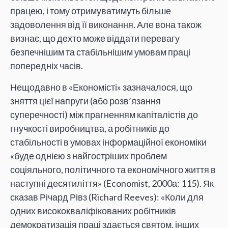
працею, і тому отримуватимуть більше
задоволення від її виконання. Але вона також
визнає, що дехто може віддати перевагу
безпечнішим та стабільнішим умовам праці
попередніх часів.
Нещодавно в «Економісті» зазначалося, що
зняття цієї напруги (або розв’язання
суперечності) між прагненням капіталістів до
гнучкості виробництва, а робітників до
стабільності в умовах інформаційної економіки
«буде однією з найгостріших проблем
соціяльного, політичного та економічного життя в
наступні десятиліття» (Economist, 2000а: 115). Як
сказав Річард Рівз (Richard Reeves): «Коли для
одних висококваліфікованих робітників
демократизація праці здається святом, інших