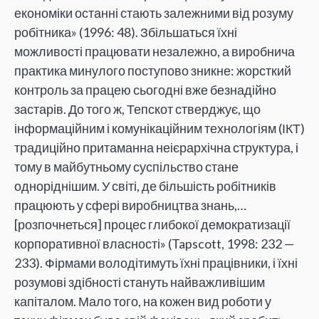
економіки останні стають залежними від розуму
робітника» (1996: 48). Збільшаться їхні
можливості працювати незалежно, а виробнича
практика минулого поступово зникне: жорсткий
контроль за працею сьогодні вже безнадійно
застарів. До того ж, Тепскот стверджує, що
інформаційним і комунікаційним технологіям (ІКТ)
традиційно притаманна неієрархічна структура, і
тому в майбутньому суспільство стане
одноріднішим. У світі, де більшість робітників
працюють у сфері виробництва знань,…
[розпочнеться] процес глибокої демократизації
корпоративної власності» (Tapscott, 1998: 232 —
233). Фірмами володітимуть їхні працівники, і їхні
розумові здібності стануть найважливішим
капіталом. Мало того, на кожен вид роботи у