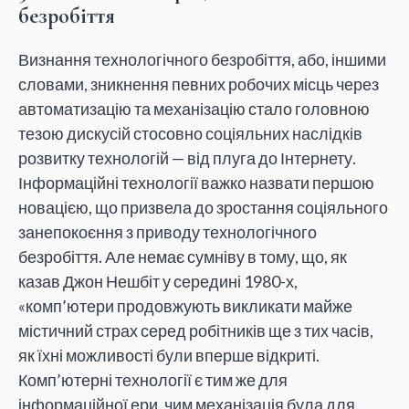
безробіття
Визнання технологічного безробіття, або, іншими
словами, зникнення певних робочих місць через
автоматизацію та механізацію стало головною
тезою дискусій стосовно соціяльних наслідків
розвитку технологій — від плуга до Інтернету.
Інформаційні технології важко назвати першою
новацією, що призвела до зростання соціяльного
занепокоєння з приводу технологічного
безробіття. Але немає сумніву в тому, що, як
казав Джон Нешбіт у середині 1980-х,
«комп’ютери продовжують викликати майже
містичний страх серед робітників ще з тих часів,
як їхні можливості були вперше відкриті.
Комп’ютерні технології є тим же для
інформаційної ери, чим механізація була для