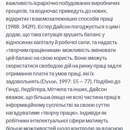
важливість ієрархічно побудованих виробничих
процесів, та водночас приведуть до нових,
відкритих і взаємозалежніших способів праці
(1988: 342ff). Естер Дайсон погоджується з цим і
додає, що така ситуація зрушить баланс у
відносинах капіталу й робочої сили, та надасть
«творчим працівникам» можливість змінювати
цей баланс на свою користь. Вони зможуть
скористатися свободою дій на ринку праці задля
отримання платні та умов праці, які їх
задовольнять (Dyson, 1997: 55 — 77). Подібно до
Генді, Ледбітера, Мітчела та інших, Дайсон
вважає, що більша (якщо не вся) частина праці в
інформаційному суспільстві за своєю суттю
нагадуватиме «творчу працю». Індивіди як
робітники інтелектуальної сфери матимуть
більше можливостей щодо контролю за власною