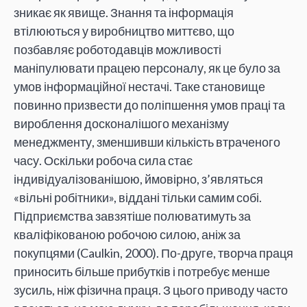
зникає як явище. Знання та інформація
втілюються у виробництво миттєво, що
позбавляє роботодавців можливості
маніпулювати працею персоналу, як це було за
умов інформаційної нестачі. Таке становище
повинно призвести до поліпшення умов праці та
вироблення досконалішого механізму
менеджменту, зменшивши кількість втраченого
часу. Оскільки робоча сила стає
індивідуалізованішою, ймовірно, з’являться
«вільні робітники», віддані тільки самим собі.
Підприємства завзятіше полюватимуть за
кваліфікованою робочою силою, аніж за
покупцями (Caulkin, 2000). По-друге, творча праця
приносить більше прибутків і потребує менше
зусиль, ніж фізична праця. З цього приводу часто