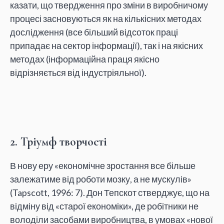
казати, що твердження про зміни в виробничому
процесі засновуються як на кількісних методах
дослідження (все більший відсоток праці
припадає на сектор інформації), так і на якісних
методах (інформаційна праця якісно
відрізняється від індустріяльної).
2. Тріумф творчості
В нову еру «економічне зростання все більше
залежатиме від роботи мозку, а не мускулів»
(Tapscott, 1996: 7). Дон Тепскот стверджує, що на
відміну від «старої економіки», де робітники не
володіли засобами виробництва, в умовах «нової