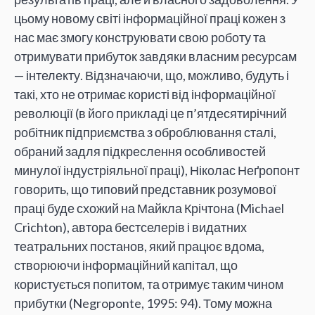
цьому новому світі інформаційної праці кожен з
нас має змогу конструювати свою роботу та
отримувати прибуток завдяки власним ресурсам
— інтелекту. Відзначаючи, що, можливо, будуть і
такі, хто не отримає користі від інформаційної
революції (в його прикладі це п’ятдесятирічний
робітник підприємства з оброблювання сталі,
обраний задля підкреслення особливостей
минулої індустріяльної праці), Ніколас Неґропонт
говорить, що типовий представник розумової
праці буде схожий на Майкла Крічтона (Michael
Crichton), автора бестселерів і видатних
театральних постанов, який працює вдома,
створюючи інформаційний капітал, що
користується попитом, та отримує таким чином
прибутки (Negroponte, 1995: 94). Тому можна