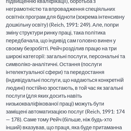
підвищенню кваліфікації), боротьба з
неграмотністю та впровадження спеціяльних
освітніх програм для бідноти (зокрема інтенсивну
дошкільну освіту) (Reich, 1991: 249). Але, попри
зміну структури ринку праці, така політика
передбачала, що індивід сам головно винен у
своєму безробітті. Рейч розділив працю на три
широкі категорії: загальні послуги, персональні та
символіко-аналітичні. Остання (послуги
інтелектуальної сфери) та передостання
(індивідуальні послуги, що надаються конкретній
людині) постійно зростають, в той час як загальні
послуги (для яких досить навіть
низькокваліфікованої праці) можуть бути
заміщені автоматизацією послуг (Reich, 1991: 174
— 178). Саме тому Рейч (більше, ніж будь-хто
інший) вказував, що праця, яка буде притаманна