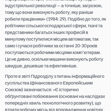
індустріяльної революції — а точніше, загрозою,
тому що вони виконують роботу, яку раніше
робили працівники» (1984: 29). Подібно до того, як
робітники сільськогосподарської сфери, ткачі та
представники багатьох інших професій в
минулому поступилися місцем автоматам, так
само і сучасні робітники за останні 20-30 років
поступаються робочими місцями комп’ютерам.
Це не дивно, оскільки машини виконують роботу
швидше, дешевше та ефективніше.
Проте в звіті Підрозділу з питань інформаційного
суспільства (фінансованого Европейським
Союзом) зазначається: «Є історично
обґрунтовані побоювання (основані на наслідках
попередніх хвиль технологічного розвитку), що
втрати робочих місць від впровадження новітніх