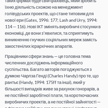
таких фірмах буде свій фахівець, який зробить
їхню діяльність схожою на менеджмент
голівудських проектів, що стане типовим для
нової ери (Gates, 1996: 177; Lash and Urry, 1994:
114 — 116). Нові ІКТ змінять виробничі стосунки в
економіці, де вони з’явилися, та сприятимуть
виникненню гнучких соціяльних мереж замість
закостенілих ієрархічних апаратів.
Працівники сфери знань — це головна тема
численних досліджень інформаційного
суспільства. Багато авторів погоджуються з
думкою Чарлза Генді (Charles Handy) про те, що
рантьє (Handy, 1994: 175ff та інші), який у
більшості випадків живе за рахунок гонорарів, а
не постійної заробітної плати, та короткочасних
виробничих проектів, а не постійної зайнятості —