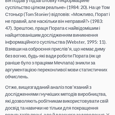
він подав у підзаголовку «Інформаційне
суспільство цілком реальне» (1984: 20). На це Том
Стоньєр (Tom Stonier) відповів: «Можливо, Порат і
не правий, але наскільки він неправий?» (1983:
47). Зрештою, праця Пората є найвідомішим і
найцитованішим дослідженням виникнення
інформаційного суспільства (Webster, 1995: 11).
Взявши на озброєння прислів’я, що немає диму
без вогню, будь-які вади роботи Пората (як це
раніше було з працями Мечлапа) зникли за
аргументацією переконливої мови статистичних
обчислень.
Отже, вищезгаданий аналіз пов’язаний з
дослідженнями гнучкіших методів виробництва,
які дозволяють робітникам використовувати свій
досвід та навички не тільки для покращення
результатів праці, але й власного задоволення. У