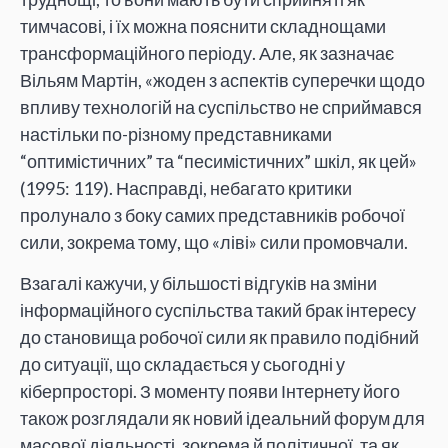
тимчасові, і їх можна пояснити складнощами
трансформаційного періоду. Але, як зазначає
Вільям Мартін, «жоден з аспектів суперечки щодо
впливу технологій на суспільство не сприймався
настільки по-різному представниками
“оптимістичних” та “песимістичних” шкіл, як цей»
(1995: 119). Насправді, небагато критики
пролунало з боку самих представників робочої
сили, зокрема тому, що «ліві» сили промовчали.
Взагалі кажучи, у більшості відгуків на зміни
інформаційного суспільства такий брак інтересу
до становища робочої сили як правило подібний
до ситуації, що складається у сьогодні у
кіберпросторі. З моменту появи Інтернету його
також розглядали як новий ідеальний форум для
масової діяльності, зокрема й політичної, та як