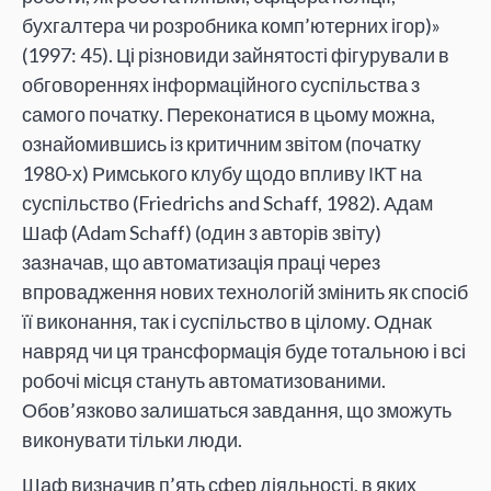
бухгалтера чи розробника комп’ютерних ігор)»
(1997: 45). Ці різновиди зайнятості фігурували в
обговореннях інформаційного суспільства з
самого початку. Переконатися в цьому можна,
ознайомившись із критичним звітом (початку
1980-х) Римського клубу щодо впливу ІКТ на
суспільство (Friedrichs and Schaff, 1982). Адам
Шаф (Adam Schaff) (один з авторів звіту)
зазначав, що автоматизація праці через
впровадження нових технологій змінить як спосіб
її виконання, так і суспільство в цілому. Однак
навряд чи ця трансформація буде тотальною і всі
робочі місця стануть автоматизованими.
Обов’язково залишаться завдання, що зможуть
виконувати тільки люди.
Шаф визначив п’ять сфер діяльності, в яких