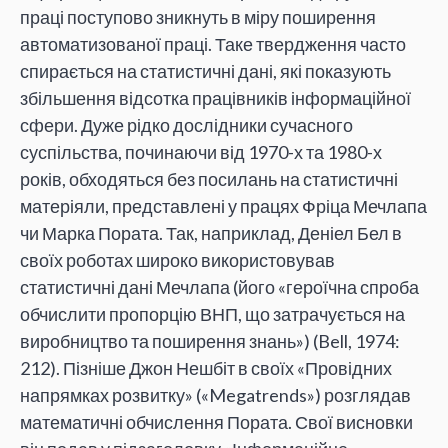
праці поступово зникнуть в міру поширення
автоматизованої праці. Таке твердження часто
спирається на статистичні дані, які показують
збільшення відсотка працівників інформаційної
сфери. Дуже рідко дослідники сучасного
суспільства, починаючи від 1970-х та 1980-х
років, обходяться без посилань на статистичні
матеріяли, представлені у працях Фріца Мечлапа
чи Марка Пората. Так, наприклад, Деніел Бел в
своїх роботах широко використовував
статистичні дані Мечлапа (його «героїчна спроба
обчислити пропорцію ВНП, що затрачується на
виробництво та поширення знань») (Bell, 1974:
212). Пізніше Джон Нешбіт в своїх «Провідних
напрямках розвитку» («Megatrends») розглядав
математичні обчислення Пората. Свої висновки