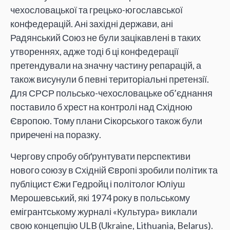
чехословацької та грецько-югославської
конфедерацій. Ані західні держави, ані
Радянський Союз не були зацікавлені в таких
утвореннях, адже тоді б ці конфедерації
претендували на значну частину репарацій, а
також висунули б певні територіальні претензії.
Для СРСР польсько-чехословацьке об’єднання
поставило б хрест на контролі над Східною
Європою. Тому плани Сікорського також були
приречені на поразку.
Чергову спробу обґрунтувати перспективи
нового союзу в Східній Європі зробили політик та
публіцист Єжи Гедройц і політолог Юліуш
Мерошевський, які 1974 року в польському
емігрантському журналі «Культура» виклали
свою концепцію ULB (Ukraine, Lithuania, Belarus).