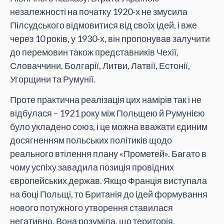
незалежності на початку 1920-х не змусила
Пілсудського відмовитися від своїх ідей, і вже
через 10 років, у 1930-х, він пропонував залучити
до перемовин також представників Чехії,
Словаччини, Болгарії, Литви, Латвії, Естонії,
Угорщини та Румунії.
Проте практична реалізація цих намірів так і не
відбулася – 1921 року між Польщею й Румунією
було укладено союз, і це можна вважати єдиним
досягненням польських політиків щодо
реального втілення плану «Прометей». Багато в
чому успіху завадила позиція провідних
європейських держав. Якщо Франція виступала
на боці Польщі, то Британія до ідей формування
нового потужного утворення ставилася
негативно. Вона розуміла, що територія,