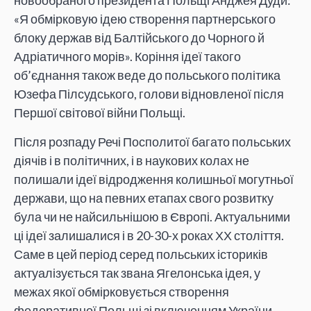
новообраного президента Польщі Анджея Дуди:
«Я обмірковую ідею створення партнерського
блоку держав від Балтійського до Чорного й
Адріатичного морів». Коріння ідеї такого
об’єднання також веде до польського політика
Юзефа Пілсудського, голови відновленої після
Першої світової війни Польщі.
Після розпаду Речі Посполитої багато польських
діячів і в політичних, і в наукових колах не
полишали ідеї відродження колишньої могутньої
держави, що на певних етапах свого розвитку
була чи не найсильнішою в Європі. Актуальними
ці ідеї залишалися і в 20-30-х роках ХХ століття.
Саме в цей період серед польських істориків
актуалізується так звана Ягелонська ідея, у
межах якої обмірковується створення
федеративної Польщі зі включенням України,