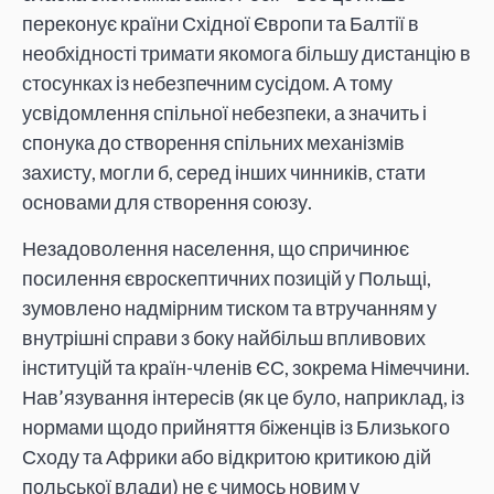
переконує країни Східної Європи та Балтії в
необхідності тримати якомога більшу дистанцію в
стосунках із небезпечним сусідом. А тому
усвідомлення спільної небезпеки, а значить і
спонука до створення спільних механізмів
захисту, могли б, серед інших чинників, стати
основами для створення союзу.
Незадоволення населення, що спричинює
посилення євроскептичних позицій у Польщі,
зумовлено надмірним тиском та втручанням у
внутрішні справи з боку найбільш впливових
інституцій та країн-членів ЄС, зокрема Німеччини.
Нав’язування інтересів (як це було, наприклад, із
нормами щодо прийняття біженців із Близького
Сходу та Африки або відкритою критикою дій
польської влади) не є чимось новим у