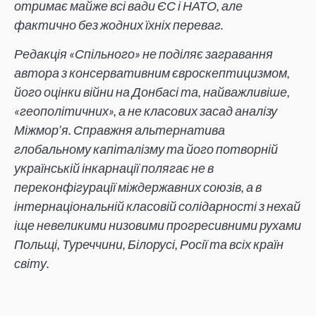
отримає майже всі вади ЄС і НАТО, але
фактично без жодних їхніх переваг.
Редакція «Спільного» не поділяє загравання
автора з консервативним євроскептицизмом,
його оцінки війни на Донбасі та, найважливіше,
«геополітичних», а не класових засад аналізу
Міжмор’я. Справжня альтернатива
глобальному капіталізму та його потворній
українській інкарнації полягає не в
переконфігурації міждержавних союзів, а в
інтернаціональній класовій солідарності з нехай
іще невеликими низовими прогресивними рухами
Польщі, Туреччини, Білорусі, Росії та всіх країн
світу.