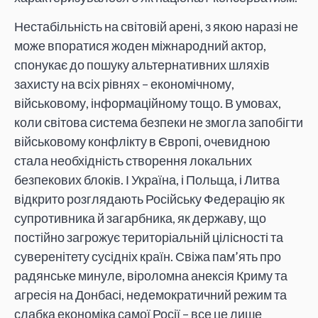
Нестабільність на світовій арені, з якою наразі не
може впоратися жоден міжнародний актор,
спонукає до пошуку альтернативних шляхів
захисту на всіх рівнях – економічному,
військовому, інформаційному тощо. В умовах,
коли світова система безпеки не змогла запобігти
військовому конфлікту в Європі, очевидною
стала необхідність створення локальних
безпекових блоків. І Україна, і Польща, і Литва
відкрито розглядають Російську Федерацію як
супротивника й загарбника, як державу, що
постійно загрожує територіальній цілісності та
суверенітету сусідніх країн. Свіжа пам’ять про
радянське минуле, віроломна анексія Криму та
агресія на Донбасі, недемократичний режим та
слабка економіка самої Росії – все це лише