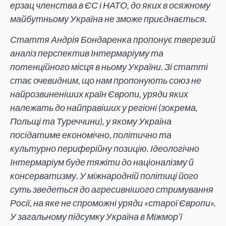
ерзац членства в ЄС і НАТО, до яких в осяжному
майбутньому Україна не зможе приєднається.
Стаття Андрія Бондаренка пропонує тверезий
аналіз перспектив Інтермаріуму та
потенційного місця в ньому України. Зі статті
стає очевидним, що нам пропонують союз не
найрозвиненіших країн Європи, уряди яких
належать до найправіших у регіоні (зокрема,
Польщі та Туреччини), у якому Україна
посідатиме економічно, політично та
культурно периферійну позицію. Ідеологічно
Інтермаріум буде тяжіти до націоналізму й
консерватизму. У міжнародній політиці його
суть зведеться до агресивнішого стримування
Росії, на яке не спроможні уряди «старої Європи».
У загальному підсумку Україна в Міжмор’ї