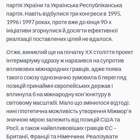
партія України та Українська Республіканська
партія. Навіть відбулися три конгреси в 1995,
1996 і 1997 роках, проте вже до кінця 90-х
ініціативи згорнулися й досягти ефективної
реалізації поставлених цілей не вдалося.
Отже, виниклий ще на початку ХХ століття проект
Інтермаріуму одразу ж наразився на супротив
впливових міжнародних гравців, адже поява
такого союзу однозначно зумовила б перегляд
позицій принаймні європейських держав і
вплинула б на міжнародну кон’юнктуру в
світовому масштабі. Мало що змінилося відтоді:
нині гіпотетична можливість утворення Міжмор’я
значною мірою залежить від позицій США та
Росії, а також найвпливовіших гравців ЄС –
Британії, Франції та Німеччини. Реалізувати