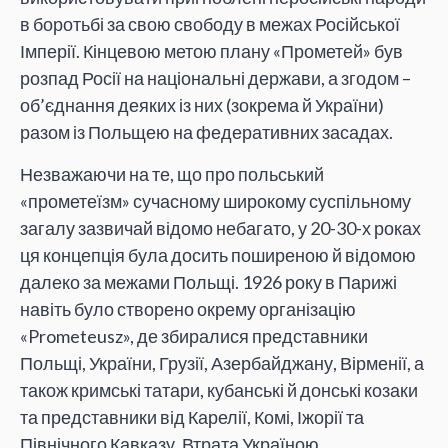
в боротьбі за свою свободу в межах Російської
Імперії. Кінцевою метою плану «Прометей» був
розпад Росії на національні держави, а згодом –
об’єднання деяких із них (зокрема й України)
разом із Польщею на федеративних засадах.
Незважаючи на те, що про польський
«прометеїзм» сучасному широкому суспільному
загалу зазвичай відомо небагато, у 20-30-х роках
ця концепція була досить поширеною й відомою
далеко за межами Польщі. 1926 року в Парижі
навіть було створено окрему організацію
«Prometeusz», де збиралися представники
Польщі, України, Грузії, Азербайджану, Вірменії, а
також кримські татари, кубанські й донські козаки
та представники від Карелії, Комі, Іжорії та
Північного Кавказу. Втрата Україною