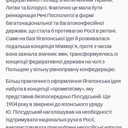
Литви та Білорусі. Фактично це мала бути
реінкарнація Речі Посполитої в формі
багатонаціональної та багатоконфесійної
держави, що стала б противагою Росії в регіоні.
Саме на базі Ягелонської ідеї й розвивалася
подальша концепція Міжмор’я, проте з часом
вона зазнала значних змін, трансформуючись із
концепції федеративної держави на чолі з
Польщею у вільну рівноправну конфедерацію.
Більш практичного оформлення Ягелонська ідея
набула в концепції «прометеїзму», яку
представив безпосередньо Пілсудський. Ще
1904 року в звернені до японського уряду
Ю. Пілсудський наголошував на необхідності
підтримувати національні рухи в Росії,
використовувати пригноблені неросійські народи