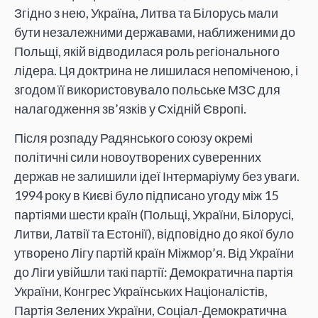
Згідно з нею, Україна, Литва та Білорусь мали
бути незалежними державами, наближеними до
Польщі, якій відводилася роль регіонального
лідера. Ця доктрина не лишилася непоміченою, і
згодом її використовувало польське МЗС для
налагодження зв’язків у Східній Європі.
Після розпаду Радянського союзу окремі
політичні сили новоутворених суверенних
держав не залишили ідеї Інтермаріуму без уваги.
1994 року в Києві було підписано угоду між 15
партіями шести країн (Польщі, України, Білорусі,
Литви, Латвії та Естонії), відповідно до якої було
утворено Лігу партій країн Міжмор’я. Від України
до Ліги увійшли такі партії: Демократична партія
України, Конгрес Українських Націоналістів,
Партія Зелених України, Соціал-Демократична