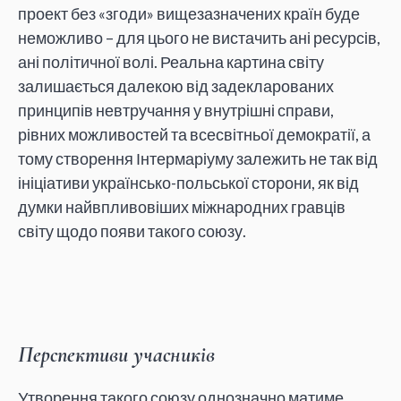
проект без «згоди» вищезазначених країн буде
неможливо – для цього не вистачить ані ресурсів,
ані політичної волі. Реальна картина світу
залишається далекою від задекларованих
принципів невтручання у внутрішні справи,
рівних можливостей та всесвітньої демократії, а
тому створення Інтермаріуму залежить не так від
ініціативи українсько-польської сторони, як від
думки найвпливовіших міжнародних гравців
світу щодо появи такого союзу.
Перспективи учасників
Утворення такого союзу однозначно матиме