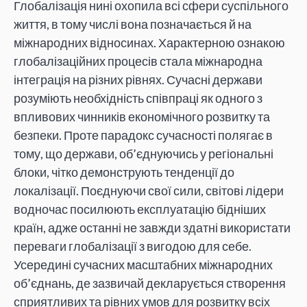
Глобалізація нині охопила всі сфери суспільного
життя, в тому числі вона позначається й на
міжнародних відносинах. Характерною ознакою
глобалізаційних процесів стала міжнародна
інтеграція на різних рівнях. Сучасні держави
розуміють необхідність співпраці як одного з
впливових чинників економічного розвитку та
безпеки. Проте парадокс сучасності полягає в
тому, що держави, об’єднуючись у регіональні
блоки, чітко демонструють тенденції до
локалізації. Поєднуючи свої сили, світові лідери
водночас посилюють експлуатацію бідніших
країн, адже останні не завжди здатні використати
переваги глобалізації з вигодою для себе.
Усередині сучасних масштабних міжнародних
об’єднань, де зазвичай декларується створення
сприятливих та рівних умов для розвитку всіх