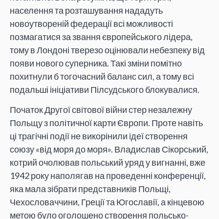
населення та розташування нададуть
новоутвореній федерації всі можливості
позмагатися за звання європейського лідера,
тому в Лондоні тверезо оцінювали небезпеку від
появи нового суперника. Такі зміни помітно
похитнули б тогочасний баланс сил, а тому всі
подальші ініціативи Пілсудського блокувалися.
Початок Другої світової війни стер незалежну
Польщу з політичної карти Європи. Проте навіть
ці трагічні події не викорінили ідеї створення
союзу «від моря до моря». Владислав Сікорський,
котрий очолював польський уряд у вигнанні, вже
1942 року наполягав на проведенні конференції,
яка мала зібрати представників Польщі,
Чехословаччини, Греції та Югославії, а кінцевою
метою було оголошено створення польсько-