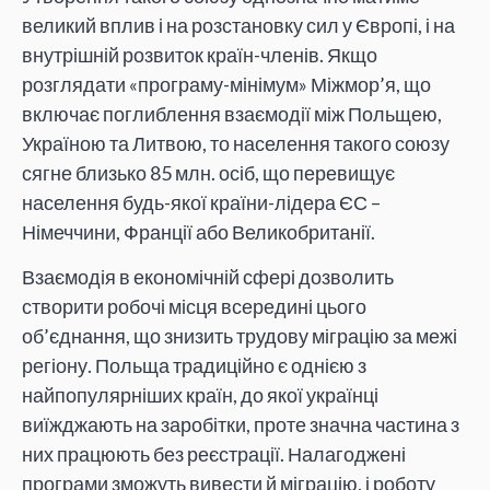
великий вплив і на розстановку сил у Європі, і на
внутрішній розвиток країн-членів. Якщо
розглядати «програму-мінімум» Міжмор’я, що
включає поглиблення взаємодії між Польщею,
Україною та Литвою, то населення такого союзу
сягне близько 85 млн. осіб, що перевищує
населення будь-якої країни-лідера ЄС –
Німеччини, Франції або Великобританії.
Взаємодія в економічній сфері дозволить
створити робочі місця всередині цього
об’єднання, що знизить трудову міграцію за межі
регіону. Польща традиційно є однією з
найпопулярніших країн, до якої українці
виїжджають на заробітки, проте значна частина з
них працюють без реєстрації. Налагоджені
програми зможуть вивести й міграцію, і роботу