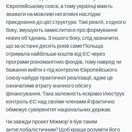
Європейському союзі, а тому українці мають
зважати на можливі негативні наслідки
приєднання до цієї структури. Такі реалії, з одного
боку, змушують замислитися про формування
нових об’єднань. З іншого боку, слід зазначити,
що за останні десять років саме Польща
отримала найбільше коштів від ЄС через
програми різноманітних фондів, тому навряд чи
бажання вийти з-під контролю Європейського
союзу набуде практичної реалізації, адже це
означатиме втрату значного обсягу
фінансування. Така залежність яскраво ілюструє
контроль ЄС над своїми членами й фактично
обмежує суверенітет національних держав.
Чи завжди проект Міжмор’я був таким
антиглобалістичним? Щоб краще розуміти його