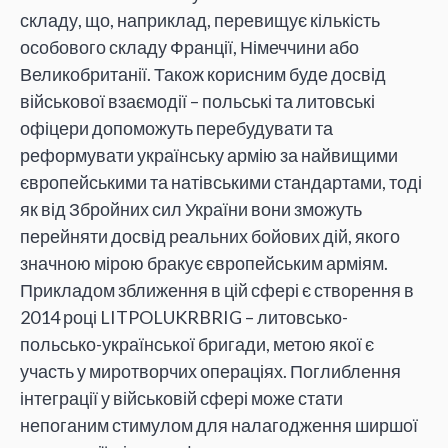
складу, що, наприклад, перевищує кількість
особового складу Франції, Німеччини або
Великобританії. Також корисним буде досвід
військової взаємодії – польські та литовські
офіцери допоможуть перебудувати та
реформувати українську армію за найвищими
європейськими та натівськими стандартами, тоді
як від Збройних сил України вони зможуть
перейняти досвід реальних бойових дій, якого
значною мірою бракує європейським арміям.
Прикладом зближення в цій сфері є створення в
2014 році LITPOLUKRBRIG – литовсько-
польсько-української бригади, метою якої є
участь у миротворчих операціях. Поглиблення
інтеграції у військовій сфері може стати
непоганим стимулом для налагодження ширшої