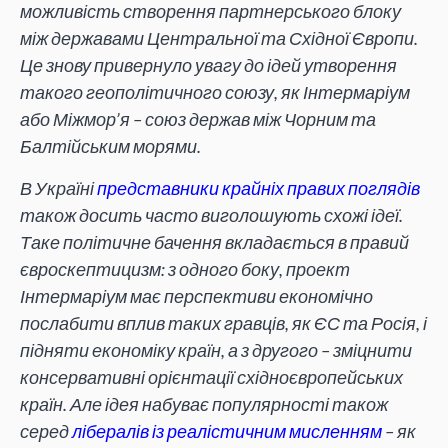
можливість створення партнерського блоку
між державами Центральної та Східної Європи.
Це знову привернуло увагу до ідей утворення
такого геополітичного союзу, як Інтермаріум
або Міжмор’я – союз держав між Чорним та
Балтійським морями.
В Україні
представники крайніх правих поглядів
також досить часто виголошують схожі ідеї.
Таке політичне бачення вкладається в правий
євроскептицизм: з одного боку, проект
Інтермаріум має перспективи економічно
послабити вплив таких гравців, як ЄС та Росія, і
підняти економіку країн, а з другого – зміцнити
консервативні орієнтації східноєвропейських
країн. Але ідея набуває популярності також
серед
лібералів із реалістичним мисленням
– як