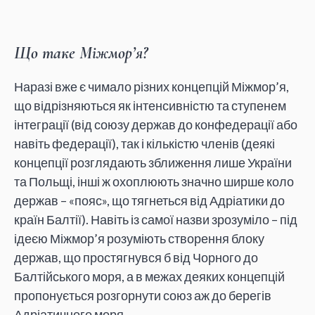
Що таке Міжмор’я?
Наразі вже є чимало різних концепцій Міжмор’я,
що відрізняються як інтенсивністю та ступенем
інтеграції (від союзу держав до конфедерації або
навіть федерації), так і кількістю членів (деякі
концепції розглядають зближення лише України
та Польщі, інші ж охоплюють значно ширше коло
держав – «пояс», що тягнеться від Адріатики до
країн Балтії). Навіть із самої назви зрозуміло – під
ідеєю Міжмор’я розуміють створення блоку
держав, що простягнувся б від Чорного до
Балтійського моря, а в межах деяких концепцій
пропонується розгорнути союз аж до берегів
Адріатичного моря.