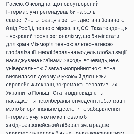
Росією. Очевидно, що новоутворений
Інтермаріум претендував би на роль
самостійного гравця в регіоні, дистанційованого
й від Росії, і, певною мірою, від ЄС. Така тенденція
– яскравий прояв регіоналізму, що би міг стати
для країн Міжмор’я певною альтернативою
глобалізації. Неоліберальна модель глобалізації,
насаджувана країнами Заходу, вочевидь, не є
універсальною й загальноприйнятною, вона
виявилася в дечому «чужою» й для низки
європейських країн, зокрема консервативних
України та Польщі. Стати відповіддю на
насадження неоліберальної моделі глобалізації
мало би оригінальне ідеологічне забарвлення
Інтермаріуму, яке не копіювало б
західноєвропейський лібералізм, а радше
характеризувалося б як націонал-консерватизм.