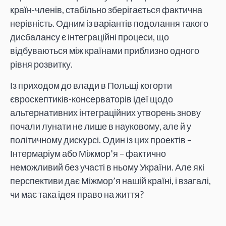
країн-членів, стабільно зберігається фактична
нерівність. Одним із варіантів подолання такого
дисбалансу є інтеграційні процеси, що
відбуваються між країнами приблизно одного
рівня розвитку.
Із приходом до влади в Польщі когорти
євроскептиків-консерваторів ідеї щодо
альтернативних інтеграційних утворень знову
почали лунати не лише в науковому, але й у
політичному дискурсі. Один із цих проектів –
Інтермаріум або Міжмор’я – фактично
неможливий без участі в ньому України. Але які
перспективи дає Міжмор’я нашій країні, і взагалі,
чи має така ідея право на життя?