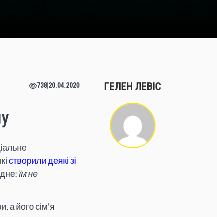
ГЕЛЕН ЛЕВІС
738
|
20.04.2020
му
ціальне
які
створили деякі зі
одне:
їм
не
, а його сім’я