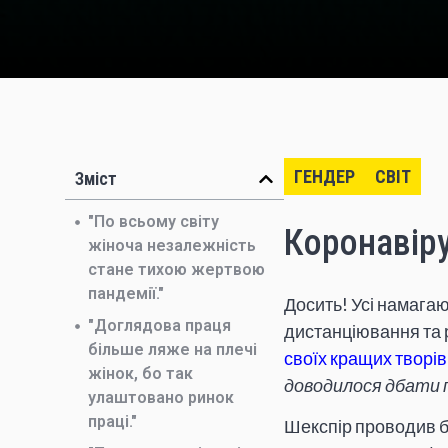
ГЕНДЕР
СВІТ
Зміст
"По всьому світу
Коронавіру
жіноча незалежність
стане тихою жертвою
пандемії."
Досить! Усі намага
"Доглядова праця
дистанціювання та р
більше ляже на плечі
своїх кращих творів
жінок, бо так
доводилося
дбати 
улаштовано ринок
праці."
Шекспір проводив бі