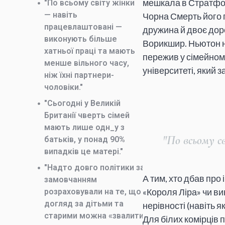
мешкала в Стратфор
"По всьому світу жінки
— навіть
Чорна Смерть його
працевлаштовані —
дружина й двоє доро
виконують більше
Ворикшир. Ньютон ні
хатньої праці та мають
пережив у сімейному
менше вільного часу,
університеті, який 
ніж їхні партнери-
чоловіки."
"Сьогодні у Великій
Британії чверть сімей
мають лише одн_у з
"По всьому с
батьків, у понад 90%
випадків це матері."
"Надто довго політики за
А тим, хто дбав про
замовчанням
«Короля Ліра» чи ви
розраховували на те, що
догляд за дітьми та
нерівності (навіть 
старими можна «звалити»
Для білих комірців