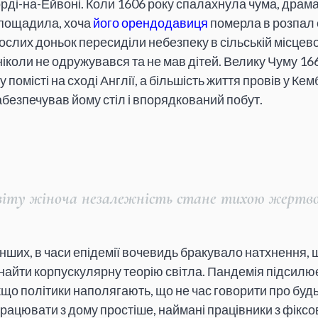
ді-на-Ейвоні. Коли 1606 року спалахнула чума, драм
 пощадила, хоча
його орендодавиця
померла в розпал е
слих доньок пересиділи небезпеку в сільській місцевос
коли не одружувався та не мав дітей. Велику Чуму 166
 помісті на сході Англії, а більшість життя провів у К
забезпечував йому стіл і впорядкований побут.
віту жіноча незалежність стане тихою жертво
 інших, в часи епідемії вочевидь бракувало натхнення,
найти корпускулярну теорію світла. Пандемія підсилює
якщо політики наполягають, що не час говорити про будь
 працювати з дому простіше, наймані працівники з фік