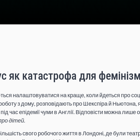
с як катастрофа для фемініз
ються налаштовуватися на краще, коли йдеться про со
оботу з дому, розповідають про Шекспіра й Ньютона, 
під час епідемії чуми в Англії. Відповісти можна лише 
про дітей.
льшість свого робочого життя в Лондоні, де були театри