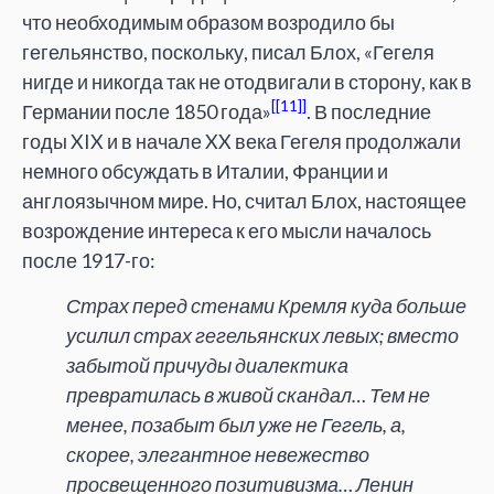
что необходимым образом возродило бы
гегельянство, поскольку, писал Блох, «Гегеля
нигде и никогда так не отодвигали в сторону, как в
[11]
Германии после 1850 года»
. В последние
годы XIX и в начале XX века Гегеля продолжали
немного обсуждать в Италии, Франции и
англоязычном мире. Но, считал Блох, настоящее
возрождение интереса к его мысли началось
после 1917-го:
Страх перед стенами Кремля куда больше
усилил страх гегельянских левых; вместо
забытой причуды диалектика
превратилась в живой скандал… Тем не
менее, позабыт был уже не Гегель, а,
скорее, элегантное невежество
просвещенного позитивизма… Ленин