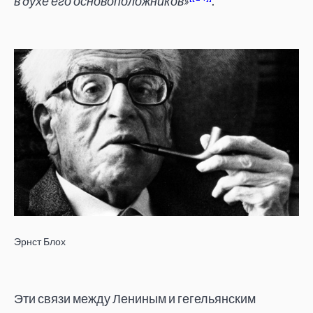
в духе его основоположников»
.
Эрнст Блох
Эти связи между Лениным и гегельянским