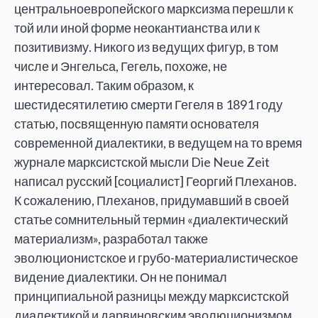
центральноевропейского марксизма перешли к
той или иной форме неокантианства или к
позитивизму. Никого из ведущих фигур, в том
числе и Энгельса, Гегель, похоже, не
интересовал. Таким образом, к
шестидесятилетию смерти Гегеля в 1891 году
статью, посвященную памяти основателя
современной диалектики, в ведущем на то время
журнале марксистской мысли Die Neue Zeit
написал русский [социалист] Георгий Плеханов.
К сожалению, Плеханов, придумавший в своей
статье сомнительный термин «диалектический
материализм», разработал также
эволюционистское и грубо-материалистическое
видение диалектики. Он не понимал
принципиальной разницы между марксистской
диалектикой и дарвиновским эволюционизмом,