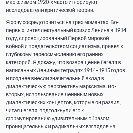
марксизмом 1920-х часто игнорируют
исследователи критической теории.
Я хочу сосредоточиться на трех моментах. Во-
первых, интеллектуальный кризис Ленина в 1914
году, спровоцированный Первой мировой
войной и предательством социализма, привел к
глубокому переосмыслению его ранних
категорий. Я докажу, что возвращение Гегеля в
написанных Лениным тетрадях 1914–1915 годов
и позднее внесли значительный вклад в
диалектическую перспективу марксизма. Во-
вторых, использование Лениным новых
диалектических концептов, которые он развил,
читая Гегеля, подтолкнули его к
формулированию удивительным образом
проницательных и радикальных взглядов на