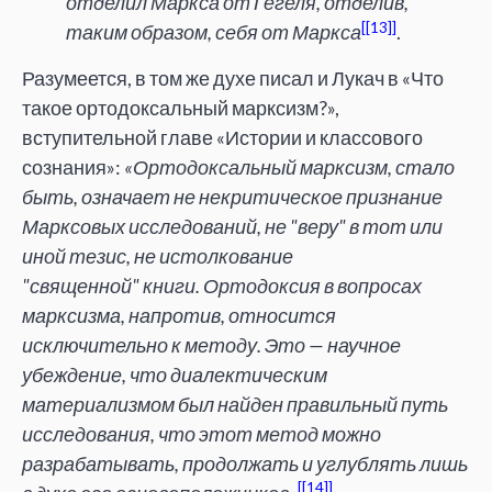
отделил Маркса от Гегеля, отделив,
[13]
таким образом, себя от Маркса
.
Разумеется, в том же духе писал и Лукач в «Что
такое ортодоксальный марксизм?»,
вступительной главе «Истории и классового
сознания»:
«Ортодоксальный марксизм, стало
быть, означает не некритическое признание
Марксовых исследований, не "веру" в тот или
иной тезис, не истолкование
"священной" книги. Ортодоксия в вопросах
марксизма, напротив, относится
исключительно к методу. Это — научное
убеждение, что диалектическим
материализмом был найден правильный путь
исследования, что этот метод можно
разрабатывать, продолжать и углублять лишь
[14]