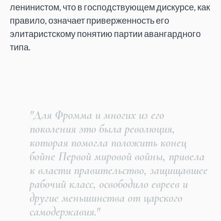
ленинистом, что в господствующем дискурсе, как
правило, означает приверженность его
элитаристскому понятию партии авангардного
типа.
"Для Фромма и многих из его
поколения это была революция,
которая помогла положить конец
бойне Первой мировой войны, привела
к власти правительство, защищавшее
рабочий класс, освободило евреев и
другие меньшинства от царского
самодержавия."