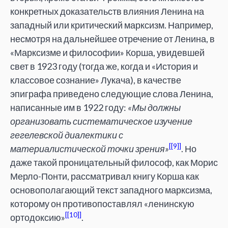
конкретных доказательств влияния Ленина на
западный или критический марксизм. Например,
несмотря на дальнейшее отречение от Ленина, в
«Марксизме и философии» Корша, увидевшей
свет в 1923 году (тогда же, когда и «История и
классовое сознание» Лукача), в качестве
эпиграфа приведено следующие слова Ленина,
написанные им в 1922 году:
«Мы должны
организовать систематическое изучение
гегелевской диалектики с
[9]
материалистической точки зрения»
. Но
даже такой проницательный философ, как Морис
Мерло-Понти, рассматривал книгу Корша как
основополагающий текст западного марксизма,
которому он противопоставлял «ленинскую
[10]
ортодоксию»
.