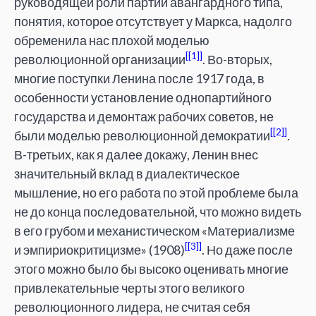
руководящей роли партии авангардного типа,
понятия, которое отсутствует у Маркса, надолго
обременила нас плохой моделью
[1]
революционной организации
. Во-вторых,
многие поступки Ленина после 1917 года, в
особенности установление однопартийного
государства и демонтаж рабочих советов, не
[2]
были моделью революционной демократии
.
В-третьих, как я далее докажу, Ленин внес
значительный вклад в диалектическое
мышление, но его работа по этой проблеме была
не до конца последовательной, что можно видеть
в его грубом и механистическом «Материализме
[3]
и эмпириокритицизме» (1908)
. Но даже после
этого можно было бы высоко оценивать многие
привлекательные черты этого великого
революционного лидера, не считая себя