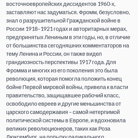
восточноевропейских диссидентов 1960-х,
заставляют нас задуматься. Фромм, безусловно,
знал о разрушительной Гражданской войне в
России 1918–1921 годах и авторитарных мерах,
предпринятых Лениным в эти годы, но, в отличие
от большинства сегодняшних комментаторов на
тему Ленина и России, он также видел
грандиозность перспективы 1917 года. Для
Фромма и многих из его поколения это была
революция, которая помогла положить конец
бойне Первой мировой войны, привела к власти
правительство, защищавшее рабочий класс,
освободило евреев и другие меньшинства от
царского самодержавия – самой нетерпимой
политической системы в Европе, и вдохновила
великих революционеров, таких как Роза
Люксембург, на попытку радикального