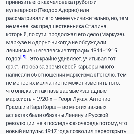
принизить его как человека грубого и
вульгарного (Теодор Адорно) или
рассматривали его менее уничижительно, но, тем
не менее, как предшественника Сталина,
который, по сути, продолжал его дело (Маркузе).
Маркузе и Адорно никогда не обсуждали
ленинские «Гегелевские тетради» 1914–1915
[5]
годов
. Это крайне удивляет, учитывая тот
факт, что оба за время своей карьеры много
написали об отношении марксизма к Гегелю. Тем
не менее их молчание не может изменить того,
что они, как и так называемые «западные
марксисты» 1920-х — Георг Лукач, Антонио
Грамши и Карл Корш — во многих важных
аспектах были обязаны Ленину и Русской
революции, не в последнюю очередь потому, что
новый импульс 1917 года позволил переоткрыть