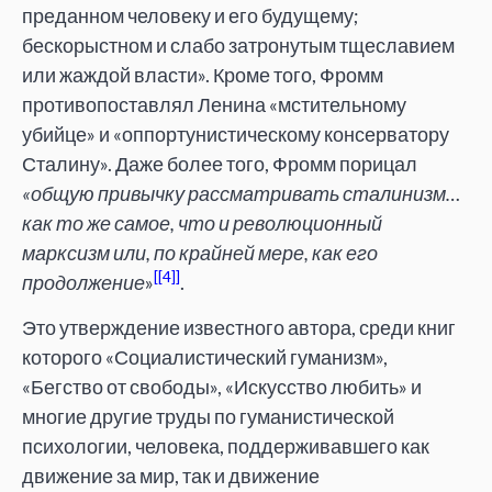
преданном человеку и его будущему;
бескорыстном и слабо затронутым тщеславием
или жаждой власти». Кроме того, Фромм
противопоставлял Ленина «мстительному
убийце» и «оппортунистическому консерватору
Сталину». Даже более того, Фромм порицал
«общую привычку рассматривать сталинизм…
как то же самое, что и революционный
марксизм или, по крайней мере, как его
[4]
продолжение
»
.
Это утверждение известного автора, среди книг
которого «Социалистический гуманизм»,
«Бегство от свободы», «Искусство любить» и
многие другие труды по гуманистической
психологии, человека, поддерживавшего как
движение за мир, так и движение