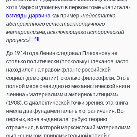
хотя Маркс и упомянул в первом томе «Капитала»
взгляды Дарвина
как пример
«недостатка
абстрактного естественнонаучного
материализма, исключающего исторический
[15]
процесс»
.
До 1914 года Ленин следовал Плеханову не
столько политически (поскольку Плеханов часто
находился на правом фланге российской
социал-демократии), сколько философски. Это в
полной мере очевидно из механистической книги
Ленина «Материализм и эмпириокритицизм»
(1908). С диалектической точки зрения, эта книга
имела два фундаментальных ограничения. Во-
первых, вона выдвигала грубую теорию
отражения, в которой марксистский материализм
был «снимком, приблизительной копией с