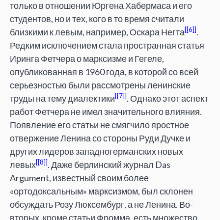
только в отношении Юргена Хабермаса и его
студентов, но и тех, кого в то время считали
[6]
близкими к левым, например, Оскара Негта
.
Редким исключением стала пространная статья
Иринга Фетчера о марксизме и Гегеле,
опубликованная в 1960 года, в которой со всей
серьезностью были рассмотрены ленинские
[7]
труды на тему диалектики
. Однако этот аспект
работ Фетчера не имел значительного влияния.
Появление его статьи не смягчило яростное
отвержение Ленина со стороны Руди Дучке и
других лидеров западногерманских новых
[8]
левых
. Даже берлинский журнал Das
Argument, известный своим более
«ортодоксальным» марксизмом, был склонен
обсуждать Розу Люксембург, а не Ленина. Во-
вторых, кроме статьи Фромма, есть множество