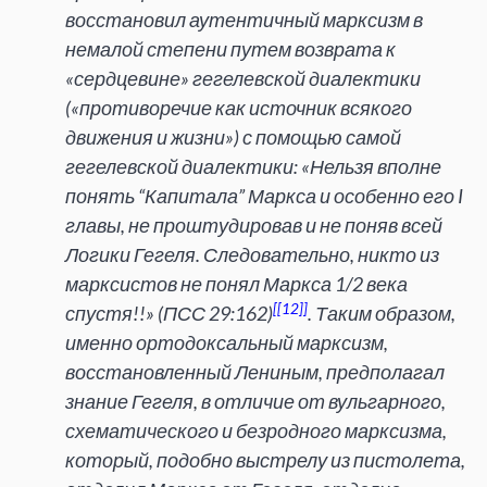
восстановил аутентичный марксизм в
немалой степени путем возврата к
«сердцевине» гегелевской диалектики
(«противоречие как источник всякого
движения и жизни») с помощью самой
гегелевской диалектики: «Нельзя вполне
понять “Капитала” Маркса и особенно его I
главы, не проштудировав и не поняв всей
Логики Гегеля. Следовательно, никто из
марксистов не понял Маркса 1/2 века
[12]
спустя!!» (ПСС 29:162)
. Таким образом,
именно ортодоксальный марксизм,
восстановленный Лениным, предполагал
знание Гегеля, в отличие от вульгарного,
схематического и безродного марксизма,
который, подобно выстрелу из пистолета,