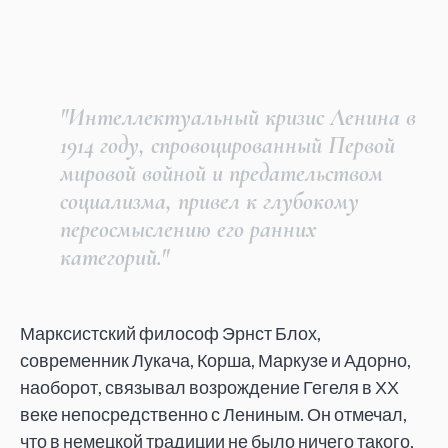
"Интеллектуальный кризис Ленина в
1914 году, спровоцированный Первой
мировой войной и предательством
социализма, привел к глубокому
переосмыслению его ранних
категорий."
Марксистский философ Эрнст Блох,
современник Лукача, Корша, Маркузе и Адорно,
наоборот, связывал возрождение Гегеля в ХХ
веке непосредственно с Лениным. Он отмечал,
что в немецкой традиции не было ничего такого,