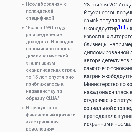
Неолиберализм с
28 ноября 2017 год
исландской
Йоуханессон поруч
спецификой
самой популярной п
[1]
"Если в 1991 году
Якобсдоуттир
. 
распределение
известных литерато
доходов в Исландии
близнецы, например
напоминало социал-
дипломированной л
демократический
автора детективов 
эгалитаризм
самого его основан
скандинавских стран,
Катрин Якобсдоутти
то 15 лет спустя оно
Министерство по во
приближалось к
неравенству по
назад она снялась 
образцу США."
студенческих лет у
социальной справед
И грянул гром:
финансовый кризис и
преподавала в унив
«кастрюльная
искренним и нормал
революция»