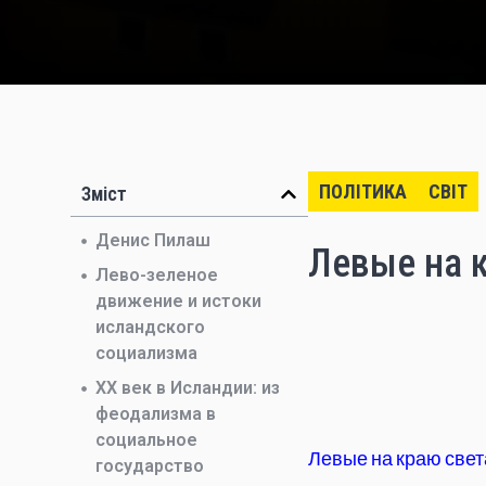
ПОЛІТИКА
СВІТ
Зміст
Денис Пилаш
Левые на к
Лево-зеленое
движение и истоки
исландского
социализма
ХХ век в Исландии: из
феодализма в
социальное
Левые на краю свет
государство