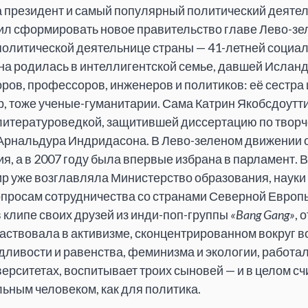
а президент и самый популярный политический деяте
ил сформировать новое правительство главе Лево-зе
олитической деятельнице страны — 41-летней социал
Она родилась в интеллигентской семье, давшей Ислан
ров, профессоров, инженеров и политиков: её сестра 
, тоже ученые-гуманитарии. Сама Катрин Якобсдоутт
итературоведкой, защитившей диссертацию по творч
Арнальдура Индридасона. В Лево-зеленом движении о
ия, а в 2007 году была впервые избрана в парламент. 
р уже возглавляла Министерство образования, науки и
просам сотрудничества со странами Северной Европы
в клипе своих друзей из инди-поп-группы
«Bang Gang»
, 
частвовала в активизме, сконцентрированном вокруг 
ливости и равенства, феминизма и экологии, работал
ерситетах, воспитывает троих сыновей — и в целом с
ьным человеком, как для политика.