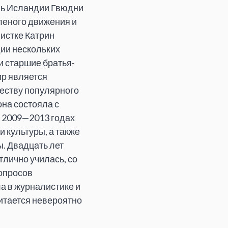
ль Исландии Гвюдни
леного движения и
истке Катрин
дии нескольких
и старшие братья-
ир является
еству популярного
на состояла с
В 2009—2013 годах
 культуры, а также
. Двадцать лет
отлично училась, со
вопросов
а в журналистике и
читается невероятно