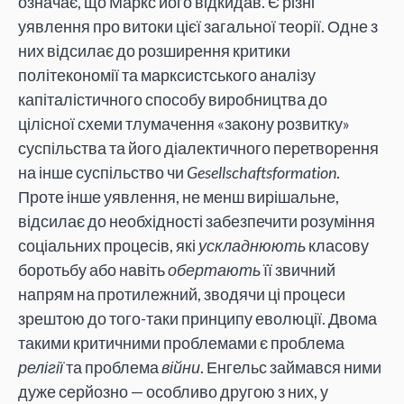
означає, що Маркс його відкидав. Є різні
уявлення про витоки цієї загальної теорії. Одне з
них відсилає до розширення критики
політекономії та марксистського аналізу
капіталістичного способу виробництва до
цілісної схеми тлумачення «закону розвитку»
суспільства та його діалектичного перетворення
на інше суспільство чи
Gesellschaftsformation
.
Проте інше уявлення, не менш вирішальне,
відсилає до необхідності забезпечити розуміння
соціальних процесів, які
ускладнюють
класову
боротьбу або навіть
обертають
її звичний
напрям на протилежний, зводячи ці процеси
зрештою до того-таки принципу еволюції. Двома
такими критичними проблемами є проблема
релігії
та проблема
війни
. Енгельс займався ними
дуже серйозно — особливо другою з них, у