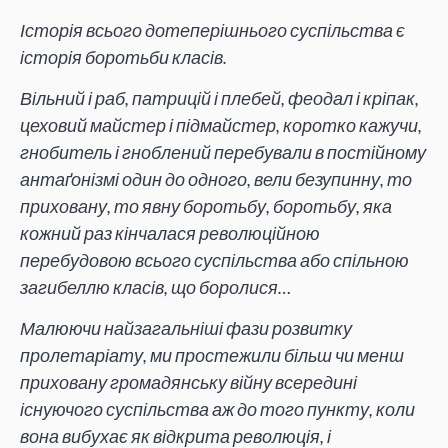
Історія всього дотеперішнього суспільства є
історія боротьби класів.
Вільний і раб, патрицій і плебей, феодал і кріпак,
цеховий майстер і підмайстер, коротко кажучи,
гнобитель і гноблений перебували в постійному
антаґонізмі один до одного, вели безупинну, то
приховану, то явну боротьбу, боротьбу, яка
кожний раз кінчалася революційною
перебудовою всього суспільства або спільною
загибеллю класів, що боролися…
Малюючи найзагальніші фази розвитку
пролетаріату, ми простежили більш чи менш
приховану громадянську війну всередині
існуючого суспільства аж до того пункту, коли
вона вибухає як відкрита революція, і