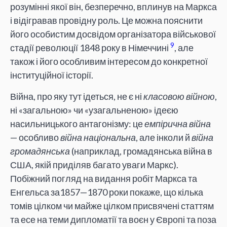
розумінні якої він, безперечно, вплинув на Маркса
і відігравав провідну роль. Це можна пояснити
його особистим досвідом організатора військової
9
стадії революції 1848 року в Німеччині
, але
також і його особливим інтересом до конкретної
інституційної історії.
Війна, про яку тут ідеться, не є ні
класовою війною
,
ні «загальною» чи «узагальненою» ідеєю
насильницького антагонізму: це
емпірична війна
— особливо
війна національна
, але інколи й
війна
громадянська
(наприклад, громадянська війна в
США, якій приділяв багато уваги Маркс).
Побіжний погляд на видання робіт Маркса та
Енгельса за1857—1870 роки покаже, що кілька
томів цілком чи майже цілком присвячені статтям
та есе на теми дипломатії та воєн у Європі та поза