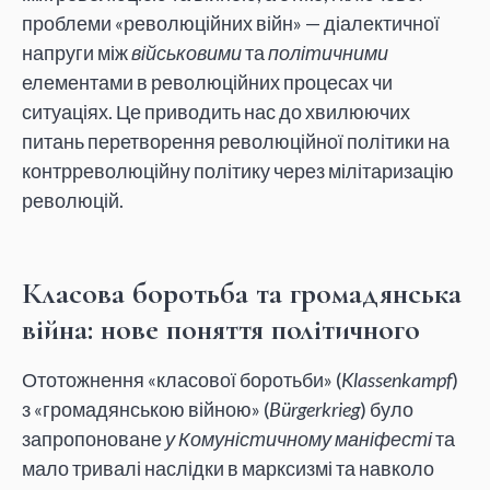
проблеми «революційних війн» — діалектичної
напруги між
військовими
та
політичними
елементами в революційних процесах чи
ситуаціях. Це приводить нас до хвилюючих
питань перетворення революційної політики на
контрреволюційну політику через мілітаризацію
революцій.
Класова боротьба та громадянська
війна: нове поняття політичного
Ототожнення «класової боротьби» (
Klassenkampf
)
з «громадянською війною» (
Bürgerkrieg
) було
запропоноване
у Комуністичному маніфесті
та
мало тривалі наслідки в марксизмі та навколо