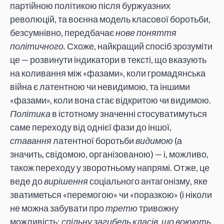
партійною політикою після буржуазних
революцій, та воєнна модель класової боротьби,
безсумнівно, передбачає
нове поняття
політичного.
Схоже, найкращий спосіб зрозуміти
це — розвинути індикатори в тексті, що вказують
на коливання між «фазами», коли громадянська
війна є латентною чи невидимою, та іншими
«фазами», коли вона стає відкритою чи видимою.
Політика
в істотному значенні стосуватимуться
саме переходу від однієї фази до іншої,
ставання
латентної боротьби
видимою
(а
значить, свідомою, організованою) — і, можливо,
також переходу у зворотньому напрямі. Отже, це
веде до
вирішення
соціального антагонізму, яке
зватиметься «перемогою» чи «поразкою» (і ніколи
не можна забувати про
третю
тривожну
можливість:
спільну загибель класів, що воюють