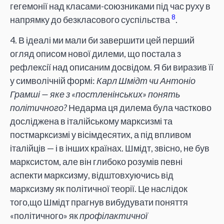
гегемонії над класами-союзниками під час руху в
8
напрямку до безкласового суспільства
.
4. В ідеалі ми мали би завершити цей перший
огляд описом нової дилеми, що постала з
рефлексії над описаним досвідом. Я би виразив її
у символічній формі:
Карл Шмідт чи Антоніо
Грамші — яке з «постленінських» понять
політичного?
Недарма ця дилема була частково
досліджена в італійському марксизмі та
постмарксизмі у вісімдесятих, а під впливом
італійців — і в інших країнах. Шмідт, звісно, не був
марксистом, але він глибоко розумів певні
аспекти марксизму, відштовхуючись від
марксизму як політичної теорії. Це наслідок
того,що Шмідт прагнув вибудувати поняття
«політичного» як
профілактичної