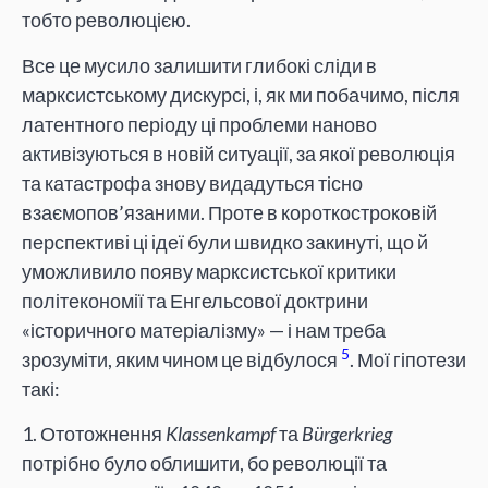
тобто революцією.
Все це мусило залишити глибокі сліди в
марксистському дискурсі, і, як ми побачимо, після
латентного періоду ці проблеми наново
активізуються в новій ситуації, за якої революція
та катастрофа знову видадуться тісно
взаємопов’язаними. Проте в короткостроковій
перспективі ці ідеї були швидко закинуті, що й
уможливило появу марксистської критики
політекономії та Енгельсової доктрини
«історичного матеріалізму» — і нам треба
5
зрозуміти, яким чином це відбулося
. Мої гіпотези
такі:
1. Ототожнення
Klassenkampf
та
Bürgerkrieg
потрібно було облишити, бо революції та