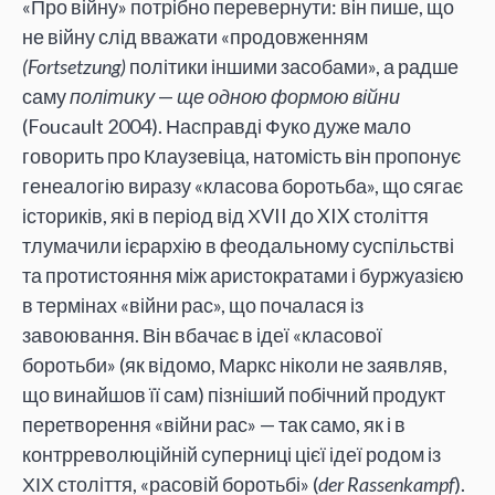
«Про війну» потрібно перевернути: він пише, що
не війну слід вважати «продовженням
(Fortsetzung)
політики іншими засобами», а радше
саму
політику
—
ще одною формою війни
(Foucault 2004). Насправді Фуко дуже мало
говорить про Клаузевіца, натомість він пропонує
генеалогію виразу «класова боротьба», що сягає
істориків, які в період від ХVII до XIX століття
тлумачили ієрархію в феодальному суспільстві
та протистояння між аристократами і буржуазією
в термінах «війни рас», що почалася із
завоювання. Він вбачає в ідеї «класової
боротьби» (як відомо, Маркс ніколи не заявляв,
що винайшов її сам) пізніший побічний продукт
перетворення «війни рас» — так само, як і в
контрреволюційній суперниці цієї ідеї родом із
ХІХ століття, «расовій боротьбі» (
der Rassenkampf
).