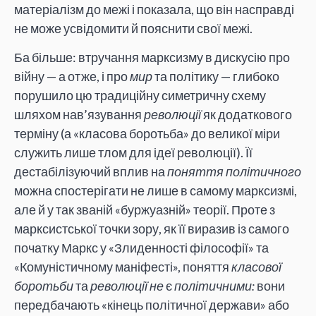
матеріалізм до межі і показала, що він насправді
не може усвідомити й пояснити свої межі.
Ба більше: втручання марксизму в дискусію про
війну — а отже, і про
мир
та політику — глибоко
порушило цю традиційну симетричну схему
шляхом нав’язування
революції
як додаткового
терміну (а «класова боротьба» до великої міри
служить лише тлом для ідеї революції). Її
дестабілізуючий вплив на
поняття політичного
можна спостерігати не лише в самому марксизмі,
але й у так званій «буржуазній» теорії. Проте з
марксистської точки зору, як її виразив із самого
початку Маркс у «Злиденності філософії» та
«Комуністичному маніфесті», поняття
класової
боротьби
та
революції не
є
політичними:
вони
передбачають «кінець політичної держави» або