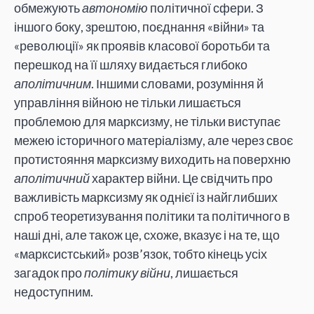
обмежують
автономію
політичної сфери. З
іншого боку, зрештою, поєднання «війни» та
«революції» як проявів класової боротьби та
перешкод на її шляху видається глибоко
аполітичним
. Іншими словами, розуміння й
управління війною не тільки лишається
проблемою для марксизму, не тільки виступає
межею історичного матеріалізму, але через своє
протистояння марксизму виходить на поверхню
аполітичний
характер війни. Це свідчить про
важливість марксизму як однієї із найглибших
спроб теоретизування політики та політичного в
наші дні, але також це, схоже, вказує і на те, що
«марксистський» розв’язок, тобто кінець усіх
загадок про
політику війни
, лишається
недоступним.