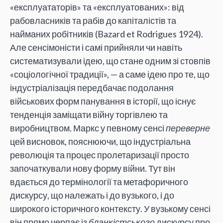
«експлуататорів» та «експлуатованих»: від
рабовласників та рабів до капіталістів та
найманих робітників (Bazard et Rodrigues 1924).
Але сенсімоністи і самі прийняли чи навіть
систематизували ідею, що стане одним зі стовпів
«соціологічної традиції», — а саме ідею про те, що
індустріалізація передбачає подолання
військових форм панування в історії, що існує
тенденція заміщати війну торгівлею та
виробництвом. Маркс у певному сенсі
переверне
цей висновок, пояснюючи, що індустріальна
революція та процес пролетаризації просто
започаткували нову форму війни. Тут він
вдається до термінології та метафоричного
дискурсу, що належать і до вузького, і до
широкого історичного контексту. У вузькому сенсі
він прямо черпає із
бланкістського
дискурсу про