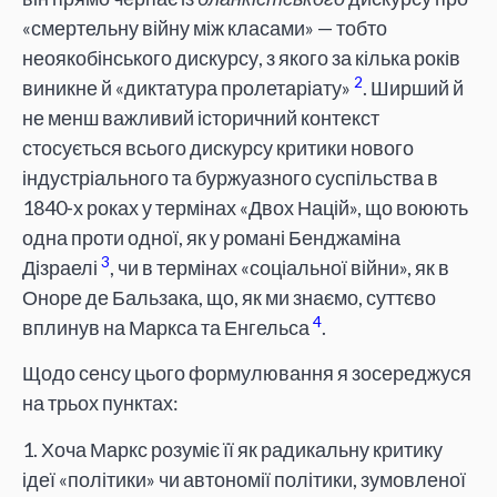
«смертельну війну між класами» — тобто
неоякобінського дискурсу, з якого за кілька років
2
виникне й «диктатура пролетаріату»
. Ширший й
не менш важливий історичний контекст
стосується всього дискурсу критики нового
індустріального та буржуазного суспільства в
1840-х роках у термінах «Двох Націй», що воюють
одна проти одної, як у романі Бенджаміна
3
Дізраелі
, чи в термінах «соціальної війни», як в
Оноре де Бальзака, що, як ми знаємо, суттєво
4
вплинув на Маркса та Енгельса
.
Щодо сенсу цього формулювання я зосереджуся
на трьох пунктах:
1. Хоча Маркс розуміє її як радикальну критику
ідеї «політики» чи автономії політики, зумовленої