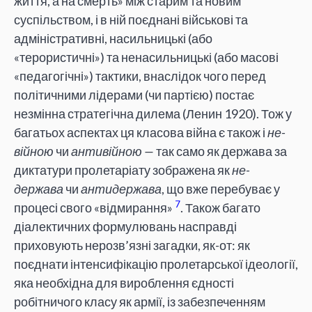
життя, а на смерть» між старим та новим
суспільством, і в ній поєднані військові та
адміністративні, насильницькі (або
«терористичні») та ненасильницькі (або масові
«педагогічні») тактики, внаслідок чого перед
політичними лідерами (чи партією) постає
незмінна стратегічна дилема (Ленин 1920). Тож у
багатьох аспектах ця класова війна є також і
не-
війною
чи
антивійною —
так само як держава за
диктатури пролетаріату зображена як
не-
держава
чи
антидержава
, що вже перебуває у
7
процесі свого «відмирання»
. Також багато
діалектичних формулювань насправді
приховують нерозв’язні загадки, як-от: як
поєднати інтенсифікацію пролетарської ідеології,
яка необхідна для вироблення єдності
робітничого класу як армії, із забезпеченням