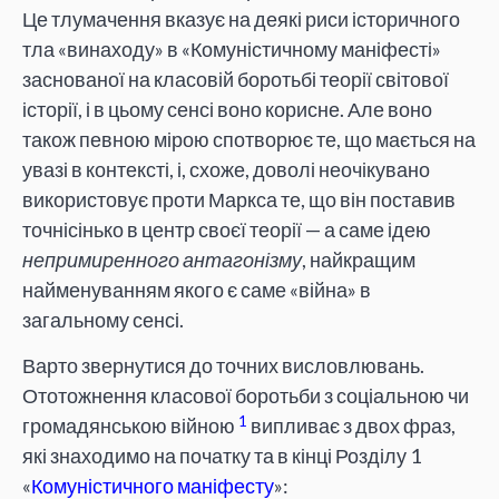
Це тлумачення вказує на деякі риси історичного
тла «винаходу» в «Комуністичному маніфесті»
заснованої на класовій боротьбі теорії світової
історії, і в цьому сенсі воно корисне. Але воно
також певною мірою спотворює те, що мається на
увазі в контексті, і, схоже, доволі неочікувано
використовує проти Маркса те, що він поставив
точнісінько в центр своєї теорії — а саме ідею
непримиренного антагонізму
, найкращим
найменуванням якого є саме «війна» в
загальному сенсі.
Варто звернутися до точних висловлювань.
Ототожнення класової боротьби з соціальною чи
1
громадянською війною
випливає з двох фраз,
які знаходимо на початку та в кінці Розділу 1
«
Комуністичного маніфесту
»: