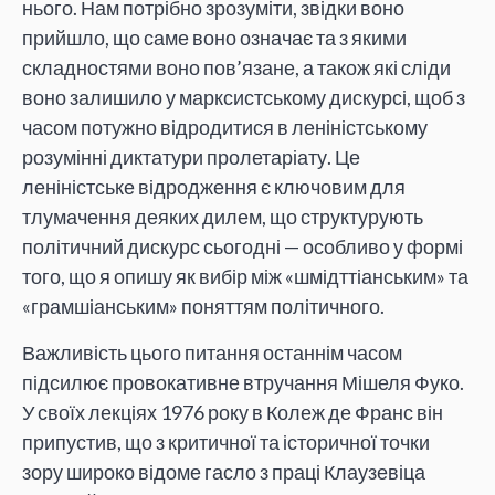
нього. Нам потрібно зрозуміти, звідки воно
прийшло, що саме воно означає та з якими
складностями воно пов’язане, а також які сліди
воно залишило у марксистському дискурсі, щоб з
часом потужно відродитися в леніністському
розумінні диктатури пролетаріату. Це
леніністське відродження є ключовим для
тлумачення деяких дилем, що структурують
політичний дискурс сьогодні — особливо у формі
того, що я опишу як вибір між «шмідттіанським» та
«грамшіанським» поняттям політичного.
Важливість цього питання останнім часом
підсилює провокативне втручання Мішеля Фуко.
У своїх лекціях 1976 року в Колеж де Франс він
припустив, що з критичної та історичної точки
зору широко відоме гасло з праці Клаузевіца