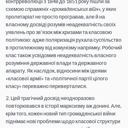
контрреволюції з 1848 до 1851 року пішли за
схемою
справжніх «громадянських війн»,
у яких
пролетаріат не просто програвав, але й на
власному досвіді розумів неадекватність своїх
уявлень про зв’язок між кризами та класовою
політикою: адже поляризація рухала суспільство
в протилежному від комунізму напрямку. Робочий
клас також усвідомив неадекватність власного
розуміння державної влади та державного
апарату. Як наслідок, відносини між ідеями
«класової армії» та «політичної партії цілого
класу» переважно переверталися.
2. Цей трагічний досвід неодноразово
повторювався в історії марксизму аж донині. Але,
крім того, кожен новий тип громадянської війни
піднімає нові проблеми щодо класової структури