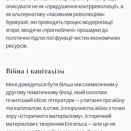
описувати не як «придушення контрреволюції», а
як альтернативу «пасивним революціям»
буржуазії, які проводять процес модернізації
згори, зводячи «пригноблені» прошарки до
політично підлеглої функції чистих економічних
ресурсів.
Війна і капіталізм
Мені доведеться бути більш ніж схематичним у
другому тематичному блоці, який охоплює
гігантський обсяг літератури — у питанні про
війну
та капіталізм
, а отже,
історичність війни
з точки
зору «історичного матеріалізму». Історичний
матеріалізм є творінням Енгельса — але це не