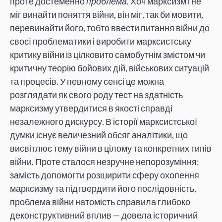
проте достеменно
проблема.
Хоч марксизм і не
міг винайти поняття війни, він міг, так би мовити,
перевинайти його, тобто ввести питання війни до
своєї проблематики і виробити марксистську
критику війни із цілковито самобутнім змістом чи
критичну теорію бойових дій, військових ситуацій
та процесів. У певному сенсі це можна
розглядати як свого роду тест на здатність
марксизму утвердитися в якості справді
незалежного дискурсу. В історії марксистської
думки існує величезний обсяг аналітики, що
висвітлює тему війни в цілому та конкретних типів
війни. Проте сталося незручне непорозуміння:
замість допомогти розширити сферу охопення
марксизму та підтвердити його послідовність,
проблема війни натомість справила глибоко
деконструктивний вплив — довела історичний