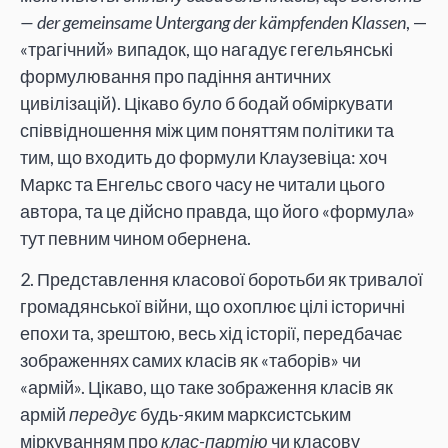
— der gemeinsame Untergang der kämpfenden Klassen
, —
«трагічний» випадок, що нагадує гегельянські
формулювання про падіння античних
цивілізацій). Цікаво було б бодай обміркувати
співвідношення між цим поняттям політики та
тим, що входить до формули Клаузевіца: хоч
Маркс та Енгельс свого часу не читали цього
автора, та це дійсно правда, що його «формула»
тут певним чином обернена.
2. Представлення класової боротьби як тривалої
громадянської війни, що охоплює цілі історичні
епохи та, зрештою, весь хід історії, передбачає
зображеннях самих класів як «таборів» чи
«армій». Цікаво, що таке зображення класів як
армій
передує
будь-яким марксистським
міркуванням про
клас-партію
чи класову