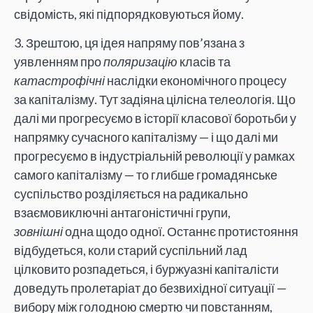
свідомість, які підпорядковуються йому.
3. Зрештою, ця ідея напряму пов’язана з
уявленням про
поляризацію
класів та
катастрофічні
наслідки економічного процесу
за капіталізму. Тут задіяна цілісна телеологія. Що
далі ми прогресуємо в історії класової боротьби у
напрямку сучасного капіталізму — і що далі ми
прогресуємо в індустріальній революції у рамках
самого капіталізму — то глибше громадянське
суспільство розділяється на радикально
взаємовиключні антагоністичні групи,
зовнішні
одна щодо одної. Останнє протистояння
відбудеться, коли старий суспільний лад
цілковито розпадеться, і буржуазні капіталісти
доведуть пролетаріат до безвихідної ситуації —
вибору між голодною смертю чи повстанням,