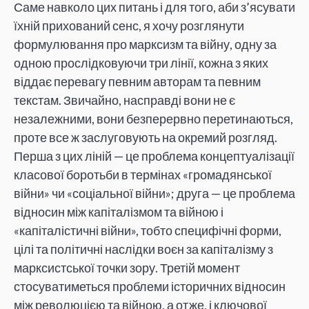
Саме навколо цих питань і для того, аби з’ясувати
їхній прихований сенс, я хочу розглянути
формулювання про марксизм та війну, одну за
одною прослідковуючи три лінії, кожна з яких
віддає перевагу певним авторам та певним
текстам. Звичайно, насправді вони не є
незалежними, вони безперервно перетинаються,
проте все ж заслуговують на окремий розгляд.
Перша з цих ліній — це проблема концептуалізації
класової боротьби в термінах «громадянської
війни» чи «соціальної війни»; друга — це проблема
відносин між капіталізмом та війною і
«капіталістичні війни», тобто специфічні форми,
цілі та політичні наслідки воєн за капіталізму з
марксистської точки зору. Третій момент
стосуватиметься проблеми історичних відносин
між революцією та війною, а отже, і ключової