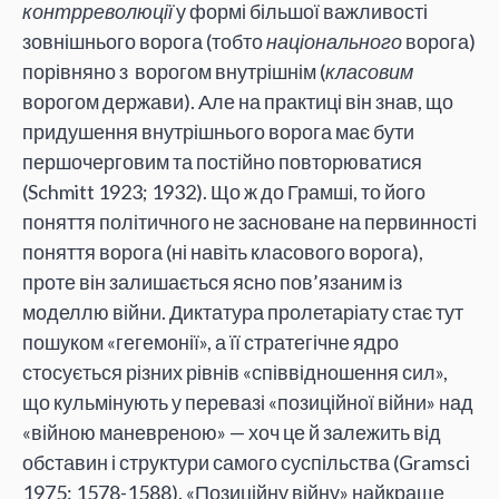
контрреволюції
у формі більшої важливості
зовнішнього ворога (тобто
національного
ворога)
порівняно з ворогом внутрішнім (
класовим
ворогом держави). Але на практиці він знав, що
придушення внутрішнього ворога має бути
першочерговим та постійно повторюватися
(Schmitt 1923; 1932). Що ж до Грамші, то його
поняття політичного не засноване на первинності
поняття ворога (ні навіть класового ворога),
проте він залишається ясно пов’язаним із
моделлю війни. Диктатура пролетаріату стає тут
пошуком «гегемонії», а її стратегічне ядро
стосується різних рівнів «співвідношення сил»,
що кульмінують у перевазі «позиційної війни» над
«війною маневреною» — хоч це й залежить від
обставин і структури самого суспільства (Gramsci
1975: 1578-1588). «Позиційну війну» найкраще