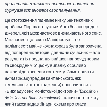
пролетаріат шляхом насильного повалення
буржуазії встановлює своє панування.
Це ототожнення піднімає низку бентежливих
проблем. Перша стосується його безпосередніх
джерел, які також частково визначають його сенс.
Ми знаємо, що текст «Маніфесту» — це
палімпсест: майже кожна фраза була запозичена
від попередніх авторів, давніх чи сучасних — але
результат їх поєднання вийшов напрочуд новим
та своєрідним. У цьому випадку особливо
важливі два аспекти контексту. Саме поняття
антагонізму
(радше кантіанського, ніж
гегельянського походження) просочилося з
«Викладу сенсімоністської доктрини»
(Exposition
de la Doctrine Saint-Simonienne)
—ключового тексту,
який також надав бінарні схеми про класи