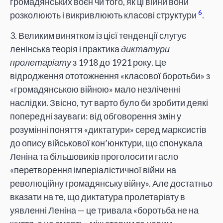
громадянських воєн чи того, як ці війни вони
6
розколюють і викривлюють класові структури
.
3. Великим винятком із цієї тенденції слугує
ленінська теорія і практика
диктатури
пролетаріату
з 1918 до 1921 року. Це
відродження ототожнення «класової боротьби» з
«громадянською війною» мало незліченні
наслідки. Звісно, тут варто було би зробити деякі
попередні зауваги: від обговорення змін у
розумінні поняття «диктатури» серед марксистів
до опису військової кон’юнктури, що спонукала
Леніна та більшовиків проголосити гасло
«перетворення імперіалістичної війни на
революційну громадянську війну». Але достатньо
вказати на те, що диктатура пролетаріату в
уявленні Леніна — це тривала «боротьба не на