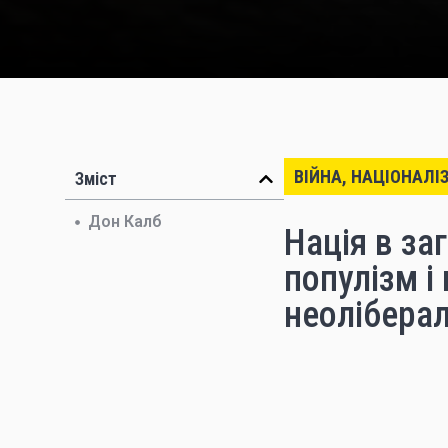
ВІЙНА, НАЦІОНАЛІ
Зміст
Дон Калб
Нація в за
популізм і
неоліберал