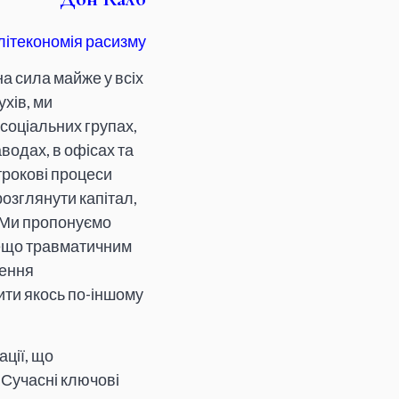
літекономія расизму
а сила майже у всіх
ухів, ми
 соціальних групах,
водах, в офісах та
трокові процеси
розглянути капітал,
. Ми пропонуємо
дещо травматичним
лення
ити якось по-іншому
ації, що
 Сучасні ключові