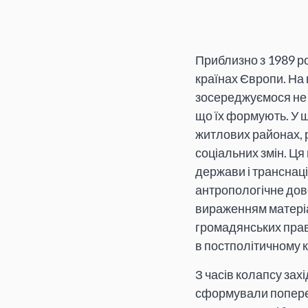
Приблизно з 1989 ро
країнах Європи. На 
зосереджуємося не н
що їх формують. У ш
житлових районах, 
соціальних змін. Ця 
держави і транснац
антропологічне дов
вираженням матеріа
громадянських прав 
в постполітичному к
З часів колапсу зах
сформували попередн