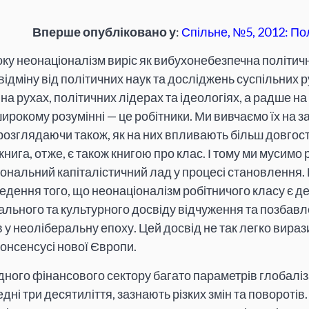
Вперше опубліковано у
:
Спільне, №5, 2012: По
ку неонаціоналізм виріс як вибухонебезпечна політичн
відміну від політичних наук та досліджень суспільних р
а рухах, політичних лідерах та ідеологіях, а радше на
ирокому розумінні — це робітники. Ми вивчаємо їх на за
розглядаючи також, як на них впливають більш довгос
книга, отже, є також книгою про клас. І тому ми мусимо 
іональний капіталістичний лад у процесі становлення
едення того, що неонаціоналізм робітничого класу є 
льного та культурного досвіду відчуження та позбав
у неоліберальну епоху. Цей досвід не так легко вираз
онсенсусі нової Європи.
ідного фінансового сектору багато параметрів глобаліз
і три десятиліття, зазнають різких змін та поворотів.