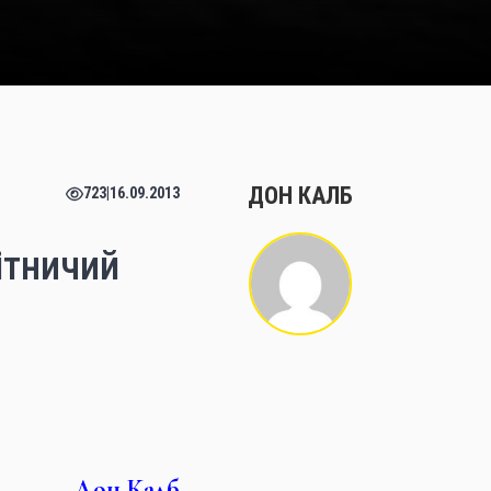
ДОН КАЛБ
723
|
16.09.2013
бітничий
Дон Калб