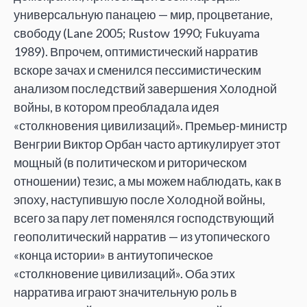
универсальную панацею — мир, процветание,
свободу (Lane 2005; Rustow 1990; Fukuyama
1989). Впрочем, оптимистический нарратив
вскоре зачах и сменился пессимистическим
анализом последствий завершения Холодной
войны, в котором преобладала идея
«столкновения цивилизаций». Премьер-министр
Венгрии Виктор Орбан часто артикулирует этот
мощный (в политическом и риторическом
отношении) тезис, а мы можем наблюдать, как в
эпоху, наступившую после Холодной войны,
всего за пару лет поменялся господствующий
геополитический нарратив — из утопического
«конца истории» в антиутопическое
«столкновение цивилизаций». Оба этих
нарратива играют значительную роль в