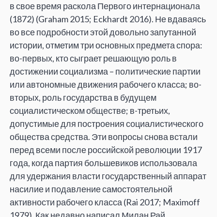
в свое время раскола Первого интернационала
(1872) (Graham 2015; Eckhardt 2016). Не вдаваясь
во все подробности этой довольно запутанной
истории, отметим три основных предмета спора:
во-первых, кто сыграет решающую роль в
достижении социализма – политические партии
или автономные движения рабочего класса; во-
вторых, роль государства в будущем
социалистическом обществе; в-третьих,
допустимые для построения социалистического
общества средства. Эти вопросы снова встали
перед всеми после российской революции 1917
года, когда партия большевиков использовала
для удержания власти государственный аппарат
насилие и подавление самостоятельной
активности рабочего класса (Rai 2017; Maximoff
1979). Как недавно написал Милан Рай,