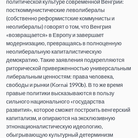
политической культуре современной Венгрии:
посткоммунистические леволибералы
(собственно реформистские коммунисты и
неолибералы) говорят о том, что Венгрия
«возвращается» в Европу и завершает
модернизацию, превращаясь в полноценную
неолиберальную капиталистическую
демократию. Такие заявления подкрепляются
риторической приверженностью универсальным
либеральным ценностям: права человека,
свободы и рынки (Kornai 1990b). В то же время
правые политики высказываются в пользу
сильного национального «государства
развития», которое сможет построить венгерский
капитализм, и опираются на эксклюзивную
этнонационалистическую идеологию,
обыгрывающую культурный детерминизм