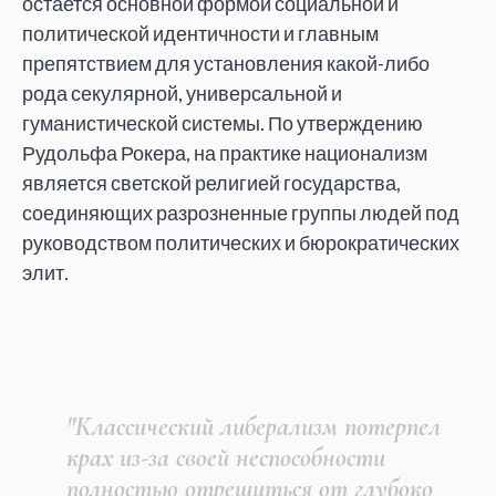
остается основной формой социальной и
политической идентичности и главным
препятствием для установления какой-либо
рода секулярной, универсальной и
гуманистической системы. По утверждению
Рудольфа Рокера, на практике национализм
является светской религией государства,
соединяющих разрозненные группы людей под
руководством политических и бюрократических
элит.
"Классический либерализм потерпел
крах из-за своей неспособности
полностью отрешиться от глубоко