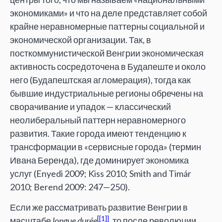
экономиками» и что на деле представляет собой
крайне неравномерные паттерны социальной и
экономической организации. Так, в
посткоммунистической Венгрии экономическая
активность сосредоточена в Будапеште и около
него (Будапештская агломерация), тогда как
бывшие индустриальные регионы обречены на
сворачивание и упадок — классический
неолиберальный паттерн неравномерного
развития. Такие города имеют тенденцию к
трансформации в «сервисные города» (термин
Ивана Беренда), где доминирует экономика
услуг (Enyedi 2009; Kiss 2010; Smith and Timár
2010; Berend 2009: 247—250).
Если же рассматривать развитие Венгрии в
[1]
масштабе
longue durée
, то после революции