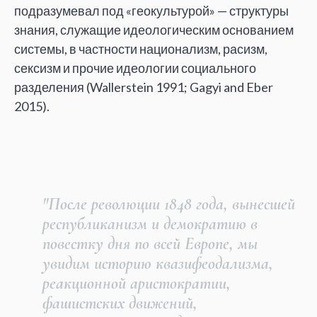
подразумевал под «геокультурой» — структуры
знания, служащие идеологическим основанием
системы, в частности национализм, расизм,
сексизм и прочие идеологии социального
разделения (Wallerstein 1991; Gagyi and Eber
2015).
"После революции 1848 года, вынесшей
республиканизм и демократию в
повестку дня по всей Европе, мы
увидим историю квазифеодализма,
реакционной аристократии,
фашистских движений,