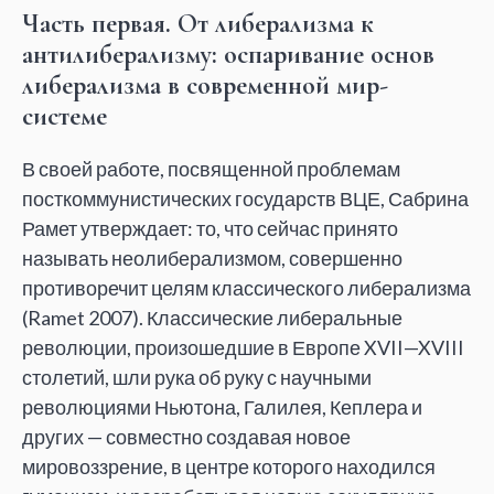
Часть первая. От либерализма к
антилиберализму: оспаривание основ
либерализма в современной мир-
системе
В своей работе, посвященной проблемам
посткоммунистических государств ВЦЕ, Сабрина
Рамет утверждает: то, что сейчас принято
называть неолиберализмом, совершенно
противоречит целям классического либерализма
(Ramet 2007). Классические либеральные
революции, произошедшие в Европе XVII—XVIII
столетий, шли рука об руку с научными
революциями Ньютона, Галилея, Кеплера и
других — совместно создавая новое
мировоззрение, в центре которого находился