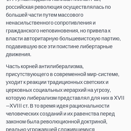
российская революция осуществлялась по
большей части путем массового
ненасильственного сопротивления и
гражданского неповиновения, но привела к
власти авторитарную большевистскую партию,
подавившую все эти поистине либертарные
движения.
Часть корней антилиберализма,
присутствующего в современной мир-системе,
уходит к реакции традиционных светских и
церковных социальных иерархий на угрозу,
которую либерализм представлял для них в XVII
—XVIII ст. В то время идея рациональности
человеческих созданий и их равенства перед
законом была революционной доктриной,
реально угрожавшей сложившемуся