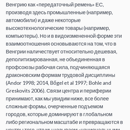
Венгрию как «передаточный ремень» ЕС,
производя здесь промышленные (например,
автомобили) и даже некоторые
высокотехнологические товары (например,
компьютеры). Но и в видоизмененной форме эти
взаимоотношения основываются на том, что в
Венгрии наличествует относительно дешевая,
деполитизированная, не объединенная в
профсоюзы рабочая сила, подчиняющаяся
драконовским формам трудовой дисциплины
(Andor 1998; 2014, Bőgel et al 1997; Bohle and
Greskovits 2006). Связи центра и периферии
принимают, как мы увидим ниже, все более
сложные формы, очерченные подъемом
городов, которые доминируют в глобальном
либо региональном масштабе и превращаются в
центры того, что мы называем «национальными