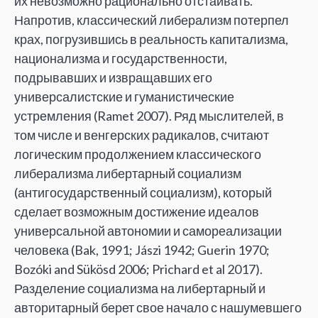
их невозможно рационально отстаивать.
Напротив, классический либерализм потерпел
крах, погрузившись в реальность капитализма,
национализма и государственности,
подрывавших и извращавших его
универсалистские и гуманистические
устремления (Ramet 2007). Ряд мыслителей, в
том числе и венгерских радикалов, считают
логическим продолжением классического
либерализма либертарный социализм
(антигосударственный социализм), который
сделает возможным достижение идеалов
универсальной автономии и самореализации
человека (Bak, 1991; Jászi 1942; Guerin 1970;
Bozóki and Sükösd 2006; Prichard et al 2017).
Разделение социализма на либертарный и
авторитарный берет свое начало с нашумевшего