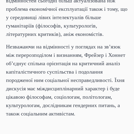
відмінностей
сьогодні більш актуалізована ніж
проблема економічної експлуатації також і тому, що
у
середовищі лівих інтелектуалів
більше
гуманітаріїв (філософів, культурологів,
літературних критиків), аніж економістів.
Незважаючи
на
відмінності
у
поглядах
на
зв
’
язок
між
перерозподілом
і
визнанням
,
Фрейзер
і
Хоннет
об
’
єднує
спільна
орієнтація
на
критичний
аналіз
капіталістичного
суспільства
і
подолання
породженої
ним
соціальної
несправедливості
.
Їхня
дискусія
має
міждисциплінарний
характер
і
буде
цікавою
філософам
,
соціологам
,
політологам
,
культурологам, дослідникам гендерних питань, а
також соціальним активістам.