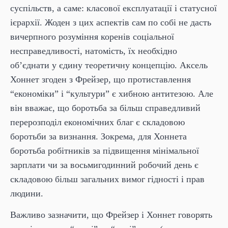
суспільств, а саме: класової експлуатації і статусної
ієрархії. Жоден з цих аспектів сам по собі не дасть
вичерпного розуміння коренів соціальної
несправедливості, натомість, їх необхідно
об’єднати у єдину теоретичну концепцію. Аксель
Хоннет згоден з Фрейзер, що протиставлення
“економіки” і “культури” є хибною антитезою. Але
він вважає, що боротьба за більш справедливий
перерозподіл економічних благ є складовою
боротьби за визнання. Зокрема, для Хоннета
боротьба робітників за підвищення мінімальної
зарплати чи за восьмигодинний робочий день є
складовою більш загальних вимог гідності і прав
людини.
Важливо зазначити, що Фрейзер і Хоннет говорять