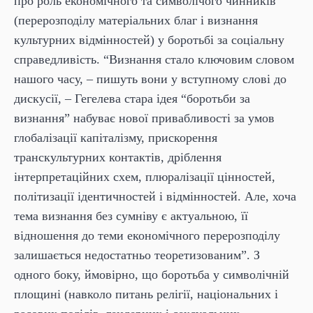
про роль економічного та символічого чинників
(перерозподілy матеріальних благ і визнання
культурних відмінностей) у боротьбі за соціальну
справедливість. “Визнання стало ключовим словом
нашого часу, – пишуть вони у вступному слові до
дискусії, – Гегелева стара ідея “боротьби за
визнання” набуває нової привабливості за умов
глобалізації капіталізму, прискорення
транскультурних контактів, дріблення
інтерпретаційних схем, плюралізації цінностей,
політизації ідентичностей і відмінностей. Але, хоча
тема визнання без сумніву є актуальною, її
відношення до теми економічного перерозподілу
залишається недостатньо теоретизованим”. З
одного боку, ймовірно, що боротьба у символічній
площині (навколо питань релігії, національних і