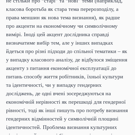
не стільки про “старі” та “нові” теми (наприклад,
класова боротьба як стара тема перерозподілу, а
права меншин як нова тема визнання), як радше
про акценти на економічному чи символічному
вимірі. Іноді цей акцент дослідника справді
визначатиме вибір тем, але у інших випадках
йдеться про різні підходи до спільної тематики – як
у випадку класового аналізу, де відбулося зміщення
акценту з питання економічної експлуатації до
питань способу життя робітників, їхньої культури
та ідентичності, чи у випадку гендерних
досліджень, де одні вчені зосереджуються на
економічній нерівності як перешкоді для гендерної
рівності, тоді як інші пишуть про потребу визнання
гендерних відмінностей у символічній площині
ідентичностей.
Проблема визнання культурних