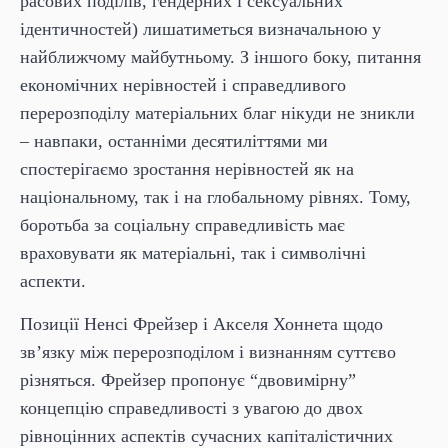
расових поділів, гендерних і сексуальних
ідентичностей) лишатиметься визначальною у
найближчому майбутньому. З іншого боку, питання
економічних нерівностей і справедливого
перерозподілу матеріальних благ нікуди не зникли
– навпаки, останніми десятиліттями ми
спостерігаємо зростання нерівностей як на
національному, так і на глобальному рівнях. Тому,
боротьба за соціальну справедливість має
враховувати як матеріальні, так і символічні
аспекти.
Позиції Ненсі Фрейзер і Акселя Хоннета щодо
зв’язку між перерозподілом і визнанням суттєво
різняться. Фрейзер пропонує “двовимірну”
концепцію справедливості з увагою до двох
рівноцінних аспектів сучасних капіталістичних