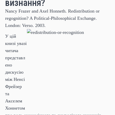
визнання?
Nancy Frazer and Axel Honneth. Redistribution or
regognition? A Political-Philosophical Exchange.
London: Verso. 2003.
У цій
книзі увазі
читача
представл
ено
дискусію
між Ненсі
Фрейзер
та
Акселем
Хоннетом