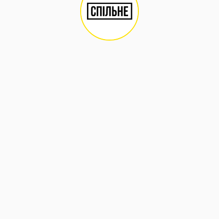
Ми вітаємо відтворення матеріалів сайту, якщо в них не
внесено жодних змін чи доповнень за умови гіперпосилання на
сторінку оригінальної публікації. Використовувати матеріали
з комерційною метою заборонено.