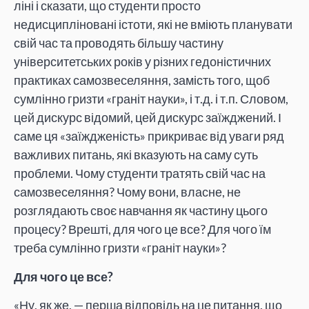
ліні і сказати, що студенти просто
недисципліновані істоти, які не вміють планувати
свій час та проводять більшу частину
університетських років у різних гедоністичних
практиках самозвеселяння, замість того, щоб
сумлінно гризти «граніт науки», і т.д. і т.п. Словом,
цей дискурс відомий, цей дискурс заїжджений. І
саме ця «заїждженість» прикриває від уваги ряд
важливих питань, які вказують на саму суть
проблеми. Чому студенти тратять свій час на
самозвеселяння? Чому вони, власне, не
розглядають своє навчання як частину цього
процесу? Врешті, для чого це все? Для чого їм
треба сумлінно гризти «граніт науки»?
Для чого це все?
«Ну, як же, — перша відповідь на це питання, що