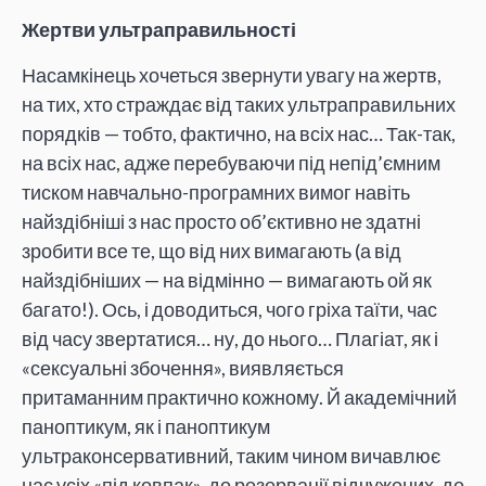
Жертви ультраправильності
Насамкінець хочеться звернути увагу на жертв,
на тих, хто страждає від таких ультраправильних
порядків — тобто, фактично, на всіх нас… Так-так,
на всіх нас, адже перебуваючи під непід’ємним
тиском навчально-програмних вимог навіть
найздібніші з нас просто об’єктивно не здатні
зробити все те, що від них вимагають (а від
найздібніших — на відмінно — вимагають ой як
багато!). Ось, і доводиться, чого гріха таїти, час
від часу звертатися… ну, до нього… Плагіат, як і
«сексуальні збочення», виявляється
притаманним практично кожному. Й академічний
паноптикум, як і паноптикум
ультраконсервативний, таким чином вичавлює
нас усіх «під ковпак», до резервації відчужених, де