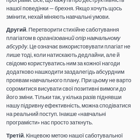
нашої поведінки — брехня. Якщо хочуть щось
змінити, нехай міняють навчальні умови.
Другий
. Перетворити стихійне саботування
плагіатом в
організований опір навчальному
абсурду
. Це означає використовувати плагіат не
лише тоді, коли натискають дедлайни, але й
свідомо користуватись ним за кожної нагоди
додатково нашкодити заздалегідь абсурдним
проявам навчального плану. При цьому не варто
соромитися висувати свої позитивні вимоги до
його зміни. Тільки так, у кілька разів піднявши
нашу підривну ефективність, можна сподіватися
на реальний поступ. Інакше «навчальні
програмісти» нас просто заткнуть.
Третій
. Кінцевою метою нашої саботувальної