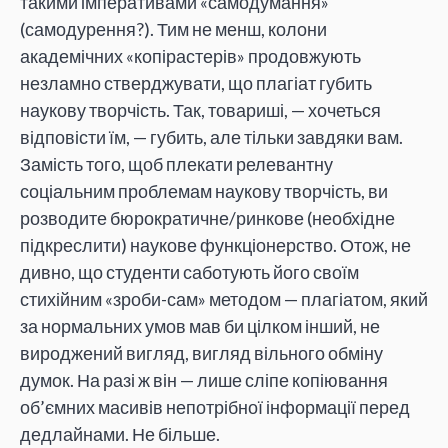
такими імперативами «самодумання»
(самодурення?). Тим не менш, колони
академічних «копірастерів» продовжують
незламно стверджувати, що плагіат губить
наукову творчість. Так, товариші, — хочеться
відповісти їм, — губить, але тільки завдяки вам.
Замість того, щоб плекати релевантну
соціальним проблемам наукову творчість, ви
розводите бюрократичне/ринкове (необхідне
підкреслити) наукове функціонерство. Отож, не
дивно, що студенти саботують його своїм
стихійним «зроби-сам» методом — плагіатом, який
за нормальних умов мав би цілком інший, не
вироджений вигляд, вигляд вільного обміну
думок. На разі ж він — лише сліпе копіювання
об’ємних масивів непотрібної інформації перед
дедлайнами. Не більше.