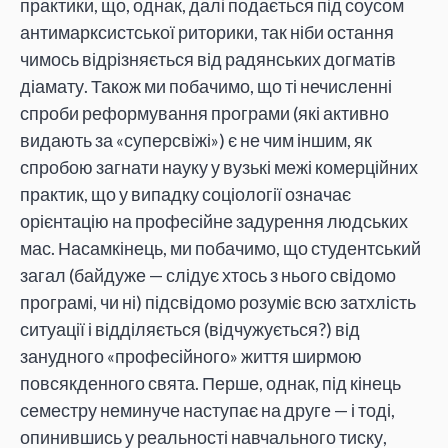
практики, що, однак, далі подається під соусом
антимарксистської риторики, так ніби остання
чимось відрізняється від радянських догматів
діамату. Також ми побачимо, що ті нечисленні
спроби реформування програми (які активно
видають за «суперсвіжі») є не чим іншим, як
спробою загнати науку у вузькі межі комерційних
практик, що у випадку соціології означає
орієнтацію на професійне задурення людських
мас. Насамкінець, ми побачимо, що студентський
загал (байдуже — слідує хтось з нього свідомо
програмі, чи ні) підсвідомо розуміє всю затхлість
ситуації і відділяється (відчужується?) від
занудного «професійного» життя ширмою
повсякденного свята. Перше, однак, під кінець
семестру неминуче наступає на друге — і тоді,
опинившись у реальності навчального тиску,