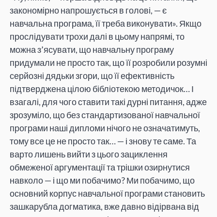
закономірно напрошується в голові, — є
навчальна програма, її треба виконувати». Якщо
прослідувати трохи далі в цьому напрямі, то
можна з’ясувати, що навчальну програму
придумали не просто так, що її розробили розумні
серйозні дядьки згори, що її ефективність
підтверджена цілою бібліотекою методичок… І
взагалі, для чого ставити такі дурні питання, адже
зрозуміло, що без стандартизованої навчальної
програми наші дипломи нічого не означатимуть,
тому все це не просто так… — і знову те саме. Та
варто лишень вийти з цього зациклення
обмеженої аргументації та трішки озирнутися
навколо — і що ми побачимо? Ми побачимо, що
основний корпус навчальної програми становить
зашкарубла догматика, вже давно відірвана від