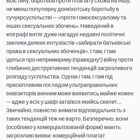
Воістину, боротьба проти плагіату схожа на іншу,
не менш популярну донкіхотську боротьбу в
сучукрсуспільстві — «проти гомосексуалізму та
інших сексуальних збочень». Наведений в
епіграфі витяг дуже нагадує недавні політичні
заклики деяких ентузіастів «забирати батьківські
права в сексуальних збоченців». І там, і там
ідеться про непримириму (праведну!) війну проти
глибинно деструктивних тенденцій загрозливого
розпаду суспільства. Однак і там, і там під
прискіпливим поглядом ультраправильних
інквізиторів винним може виявитись майже кожен
— адже у всіх у шафі затаївся якийсь скелет…
Звичайно, повністю знімати відповідальність з
таких тенденцій теж не варто. Безперечно, вони
(особливо у комерціалізованій формі) мають
загрозливі вияви: комерційний плагіат