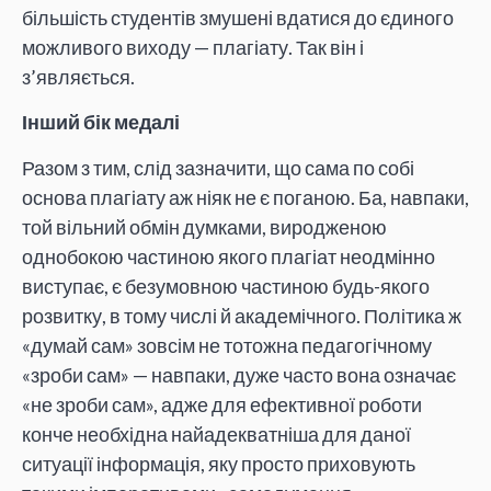
більшість студентів змушені вдатися до єдиного
можливого виходу — плагіату. Так він і
з’являється.
Інший бік медалі
Разом з тим, слід зазначити, що сама по собі
основа плагіату аж ніяк не є поганою. Ба, навпаки,
той вільний обмін думками, виродженою
однобокою частиною якого плагіат неодмінно
виступає, є безумовною частиною будь-якого
розвитку, в тому числі й академічного. Політика ж
«думай сам» зовсім не тотожна педагогічному
«зроби сам» — навпаки, дуже часто вона означає
«не зроби сам», адже для ефективної роботи
конче необхідна найадекватніша для даної
ситуації інформація, яку просто приховують