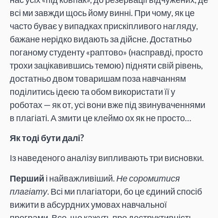
всі ми завжди щось йому винні. При чому, як це
часто буває у випадках прискіпливого нагляду,
бажане нерідко видають за дійсне. Достатньо
поганому студенту «раптово» (насправді, просто
трохи зацікавившись темою) підняти свій рівень,
достатньо двом товаришам поза навчанням
поділитись ідеєю та обом використати її у
роботах — як от, усі вони вже під звинуваченнями
в плагіаті. А змити це клеймо ох як не просто…
Як тоді бути далі?
Із наведеного аналізу випливають три висновки.
Перший
і найважливіший.
Не соромитися
плагіату
. Всі ми плагіатори, бо це єдиний спосіб
вижити в абсурдних умовах навчальної
програми. Все, що кажуть про деструктивність