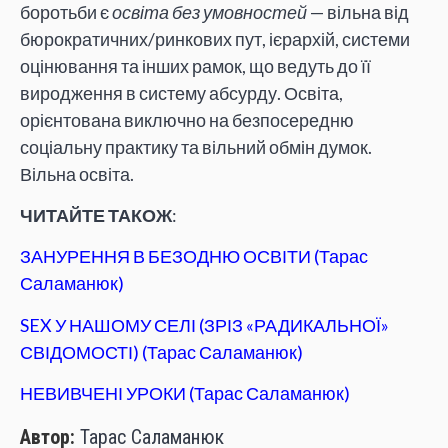
боротьби є
освіта без умовностей
— вільна від
бюрократичних/ринкових пут, ієрархій, системи
оцінювання та інших рамок, що ведуть до її
виродження в систему абсурду. Освіта,
орієнтована виключно на безпосередню
соціальну практику та вільний обмін думок.
Вільна освіта.
ЧИТАЙТЕ ТАКОЖ
:
ЗАНУРЕННЯ В БЕЗОДНЮ ОСВІТИ (Тарас
Саламанюк)
SEX У НАШОМУ СЕЛІ (ЗРІЗ «РАДИКАЛЬНОЇ»
СВІДОМОСТІ) (Тарас Саламанюк)
НЕВИВЧЕНІ УРОКИ (Тарас Саламанюк)
Автор:
Тарас Саламанюк