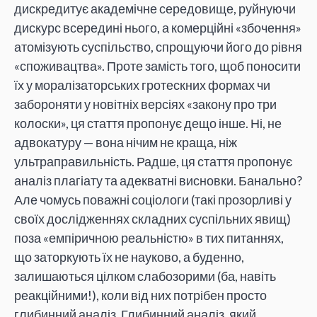
дискредитує академічне середовище, руйнуючи
дискурс всередині нього, а комерційні «збочення»
атомізують суспільство, спрощуючи його до рівня
«споживацтва». Проте замість того, щоб поносити
їх у моралізаторських гротескних формах чи
забороняти у новітніх версіях «закону про три
колоски», ця стаття пропонує дещо інше. Ні, не
адвокатуру — вона нічим не краща, ніж
ультраправильність. Радше, ця стаття пропонує
аналіз плагіату та адекватні висновки. Банально?
Але чомусь поважні соціологи (такі прозорливі у
своїх дослідженнях складних суспільних явищ)
поза «емпіричною реальністю» в тих питаннях,
що заторкують їх не науково, а буденно,
залишаються цілком слабозорими (ба, навіть
реакційними!), коли від них потрібен просто
глибинний аналіз. Глибинний аналіз, який