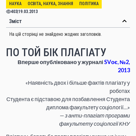
НАУКА
ОСВІТА, НАУКА, ЗНАННЯ
ПОЛІТИКА
403
|
19.03.2013
Зміст
На цій сторінці не знайдено жодних заголовків.
ПО ТОЙ БІК ПЛАГІАТУ
Вперше опубліковано у журналі
SVоє, №2,
2013
«Наявність двох і більше фактів плагіату у
роботах
Студента є підставою для позбавлення Студента
диплома факультету соціології…»
—
з анти-плагіат програми
факультету соціології КНУ