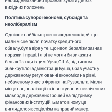
необхідним заново проаналізувати деякі з
вихідних положень.
Політика суворої економії, субсидії та
неолібералізм
Однією з найбільш розповсюджених ідей, що
мали місце після початку кредитного
обвалу,була віра у те, що неолібералізм зазнав
поразки. І праві, і ліві не могли би виказати
більшої згоди із цим. Уряд США, під тиском
збанкрутілої адміністрації Буша, брав участь у
державному регулюванні економіки на рівні,
небаченому з часів Франкліна Рузвельта. Мали
місце націоналізації та інвестування незліченних
мільярдів державних грошей на підтримку
фінансових інституцій. Багато в чому це
виглядало як соціалізм на правий манер.