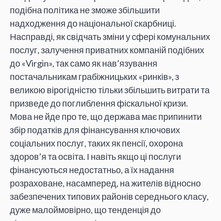
подібна політика не зможе збільшити
надходження до національної скарбниці.
Насправді, як свідчать зміни у сфері комунальних
послуг, залучення приватних компаній подібних
до «Virgin», так само як нав’язування
постачальникам грабіжницьких «ринків», з
великою вірогідністю тільки збільшить витрати та
призведе до поглиблення фіскальної кризи.
Мова не йде про те, що держава має припинити
збір податків для фінансування ключових
соціальних послуг, таких як пенсії, охорона
здоров’я та освіта. І навіть якщо ці послуги
фінансуються недостатньо, а їх надання
розраховане, насамперед, на жителів відносно
забезпечених типових районів середнього класу,
дуже малоймовірно, що тенденція до