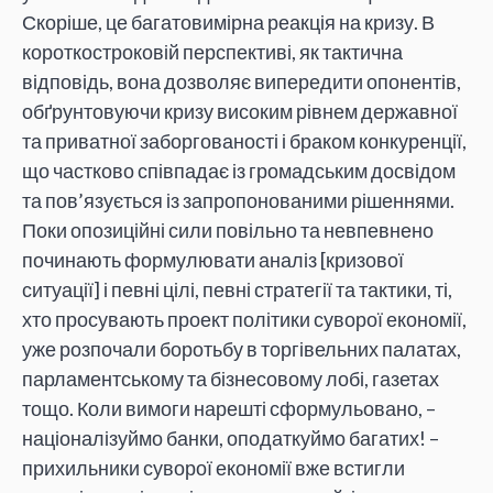
Скоріше, це багатовимірна реакція на кризу. В
короткостроковій перспективі, як тактична
відповідь, вона дозволяє випередити опонентів,
обґрунтовуючи кризу високим рівнем державної
та приватної заборгованості і браком конкуренції,
що частково співпадає із громадським досвідом
та пов’язується із запропонованими рішеннями.
Поки опозиційні сили повільно та невпевнено
починають формулювати аналіз [кризової
ситуації] і певні цілі, певні стратегії та тактики, ті,
хто просувають проект політики суворої економії,
уже розпочали боротьбу в торгівельних палатах,
парламентському та бізнесовому лобі, газетах
тощо. Коли вимоги нарешті сформульовано, –
націоналізуймо банки, оподаткуймо багатих! –
прихильники суворої економії вже встигли