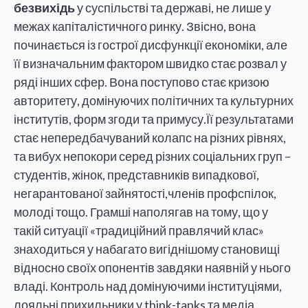
безвихідь
у суспільстві та державі, не лише у
межах капіталістичного ринку. Звісно, вона
починається із гострої дисфункції економіки, але
її визначальним фактором швидко стає розвал у
ряді інших сфер. Вона поступово стає кризою
авторитету, домінуючих політичних та культурних
інститутів, форм згоди та примусу.Її результатами
стає непередбачуваний колапс на різних рівнях,
та вибух непокори серед різних соціальних груп –
студентів, жінок, представників випадкової,
негарантованої зайнятості,членів профспілок,
молоді тощо. Грамші наполягав на тому, що у
такій ситуації «традиційний правлячий клас»
знаходиться у набагато вигіднішому становищі
відносно своїх опонентів завдяки наявній у нього
владі. Контроль над домінуючими інституціями,
лояльні прихильники у think-tanks та медіа,