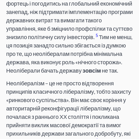
фортець і погодитись на глобальний економічний
занепад, ніж підтримати імплементацію програми
державних витрат та вимагати такого
управління, яке б зміцнило профспілки та суттєво
5
знизило політичну силу інвесторів.
Тим не менш,
ця позиція занадто сильно збігається із думкою
про те, що неолібералам потрібна мінімальна
держава, яка виконує роль «нічного сторожа».
Неоліберали бачать державу
зовсім
не так.
Неолібералізм – це не просто відтворення
принципів класичного лібералізму, тобто захисту
«ринкового суспільства». Він має своє коріння у
авторитарній реконфігурації лібералізму, що
почалася з раннього ХХ століття і покликана
прийняти виклик масової демократії та вимог
прихильників держави загального добробуту, які