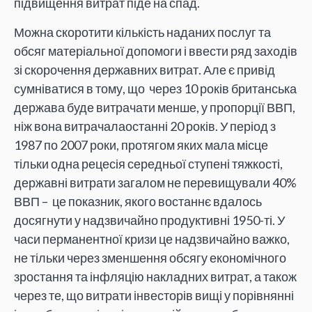
підвищення витрат піде на спад.
Можна скоротити кількість наданих послуг та
обсяг матеріальної допомоги і ввести ряд заходів
зі скорочення державних витрат. Але є привід
сумніватися в тому, що через 10 років британська
держава буде витрачати менше, у пропорції ВВП,
ніж вона витрачалаостанні 20 років. У період з
1987 по 2007 роки, протягом яких мала місце
тільки одна рецесія середньої ступені тяжкості,
державні витрати загалом не перевищували 40%
ВВП – це показник, якого востаннє вдалось
досягнути у надзвичайно продуктивні 1950-ті. У
часи перманентної кризи це надзвичайно важко,
не тільки через зменшення обсягу економічного
зростання та інфляцію накладних витрат, а також
через те, що витрати інвесторів вищі у порівнянні