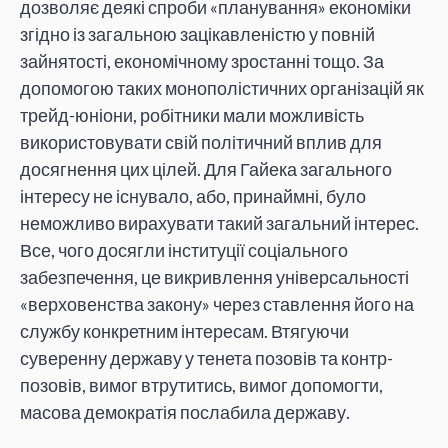
дозволяє деякі спроби «планування» економіки
згідно із загальною зацікавленістю у повній
зайнятості, економічному зростанні тощо. За
допомогою таких монополістичних організацій як
трейд-юніони, робітники мали можливість
використовувати свій політичний вплив для
досягнення цих цілей. Для Гайека загального
інтересу не існувало, або, принаймні, було
неможливо вирахувати такий загальний інтерес.
Все, чого досягли інституції соціального
забезпечення, це викривлення універсальності
«верховенства закону» через ставлення його на
службу конкретним інтересам. Втягуючи
суверенну державу у тенета позовів та контр-
позовів, вимог втрутитись, вимог допомогти,
масова демократія послабила державу.