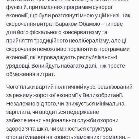
функцій, притаманних програмам суворої
економії, що були розглянуті мною у цій книзі. Так,
скорочення витрат Бараком Обамою – типове
для його фіскального консерватизму та
прийняття традиційного неолібералізму, але ці
скорочення неможливо порівняти із програмами
економії, які впроваджують республіканські
урядовці. Вони йдуть набагато далі, ніж просте
обмеження витрат.
Чого тільки вартий політичний курс, реалізований
за режиму жорсткої економії у Великобританії.
Незалежно від того, чи знижується мінімальна
зарплата, чи вводиться недержавне
забезпечення національної служби охорони
здоров’я та шкіл, чи змінюється структура
оподаткування на користь заможних громадян, –