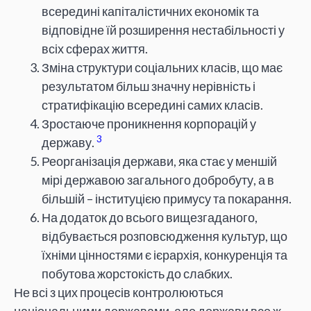
всередині капіталістичних економік та
відповідне їй розширення нестабільності у
всіх сферах життя.
Зміна структури соціальних класів, що має
результатом більш значну нерівність і
стратифікацію всередині самих класів.
Зростаюче проникнення корпорацій у
3
державу.
Реорганізація держави, яка стає у меншій
мірі державою загального добробуту, а в
більшій – інституцією примусу та покарання.
На додаток до всього вищезгаданого,
відбувається розповсюдження культур, що
їхніми цінностями є ієрархія, конкуренція та
побутова жорстокість до слабких.
Не всі з цих процесів контролюються
національними державами, але держави все ж