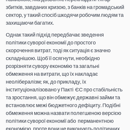
збитків, завданих кризою, з банків на громадський
сектор, у такий спосіб шкодячи робочим людям та
захищаючи багатих.
Однак такий підхід передбачає зведення
політики суворої економії до простого
скорочення витрат, тоді як ситуація є значно
складнішою. Щоб її осягнути, необхідно
розрізняти сувору економію та загальні
обмеження на витрати, що їх накладає
неолібералізм; як, до прикладу, їх
інституціоналізовано у Пакті ЄС про стабільність
та зростання, що він обмежує державні займи та
встановлює межі бюджетного дефіциту. Подібні
обмеження можна назвати полегшеною версією
політики суворої економії або перманентною
економією, проте вони не виконують політичних