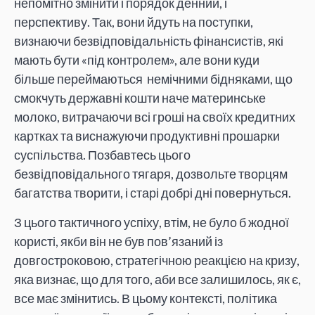
непомітно змінити і порядок денний, і
перспективу. Так, вони йдуть на поступки,
визнаючи безвідповідальність фінансистів, які
мають бути «під контролем», але вони куди
більше переймаються немічними бідняками, що
смокчуть державні кошти наче материнське
молоко, витрачаючи всі гроші на своїх кредитних
картках та виснажуючи продуктивні прошарки
суспільства. Позбавтесь цього
безвідповідального тягаря, дозвольте творцям
багатства творити, і старі добрі дні повернуться.
З цього тактичного успіху, втім, не було б жодної
користі, якби він не був пов’язаний із
довгостроковою, стратегічною реакцією на кризу,
яка визнає, що для того, аби все залишилось, як є,
все має змінитись. В цьому контексті, політика