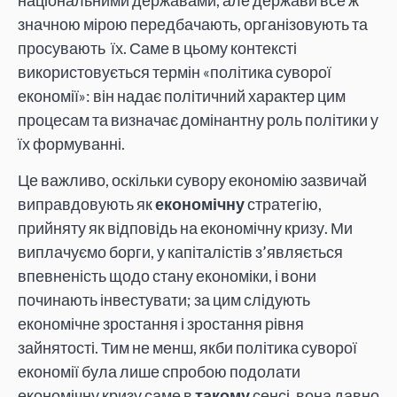
значною мірою передбачають, організовують та
просувають їх. Саме в цьому контексті
використовується термін «політика суворої
економії»: він надає політичний характер цим
процесам та визначає домінантну роль політики у
їх формуванні.
Це важливо, оскільки сувору економію зазвичай
виправдовують як
економічну
стратегію,
прийняту як відповідь на економічну кризу. Ми
виплачуємо борги, у капіталістів з’являється
впевненість щодо стану економіки, і вони
починають інвестувати; за цим слідують
економічне зростання і зростання рівня
зайнятості. Тим не менш, якби політика суворої
економії була лише спробою подолати
економічну кризу саме в
такому
сенсі, вона давно