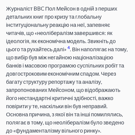
Журналіст BBC Пол Мейсон в одній з перших
детальних книг про кризу та глобальну
інституціональну реакцію на неї, запевняє
читачів, що «неолібералізм завершився: як
ідеологія, як економічна модель. Звикніть до
4
цього та рухайтесь далі»
. Він наполягає на тому,
що вибір був між негайною націоналізацією
банків і масовою програмою суспільних робіт та
довгостроковим економічним спадом. Через
багату структуру репортажу та аналізу,
запропонованих Мейсоном, що відображають
його нестандартні критичні здібності, важко
повірити у те, наскільки він був неправий.
Основна причина, з якої він та інші помилялись,
полягає в тому, що неолібералізм було зведено
до «фундаменталізму вільного ринку».