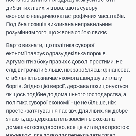
дибки тих лівих, які вважають сувору
економію невдачею катастрофічних масштабів.
Подібна позиція викликана неправильним
розумінням того, що ж вона собою являє.
Варто визнати, що політика суворої
економії таврує одразу декілька пороків.
Аргументи з боку правих є доволі простими. Не
слід витрачати більше, ніж заробляєш; фінансова
стабільність означає якомога швидшу виплату
боргів. Згідно цієї версії, держава позиціонується
як щось подібне до домашнього господарства, а
політика суворої економії – це не більше, ніж
просте «затягування пасків». Для лівих, які добре
знають, що держава геть зовсім не схожа на
домашнє господарство, все це виглядає простою
наживкою, яка дозволяє перекладати тягар