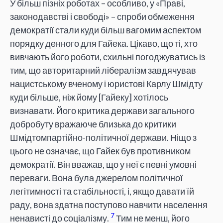
У більш пізніх роботах – особливо, у «Праві,
законодавстві і свободі» – спроби обмеження
демократії стали куди більш вагомим аспектом
порядку денного для Гайека. Цікаво, що ті, хто
вивчають його роботи, схильні погоджуватись із
тим, що авторитарний лібералізм завдячував
нацистському вченому і юристові Карлу Шмідту
куди більше, ніж йому [Гайеку] хотілось
визнавати. Його критика держави загального
добробуту вражаюче близька до критики
Шмідтомпартійно-політичної держави. Ніщо з
цього не означає, що Гайек був противником
демократії. Він вважав, що у неї є певні умовні
переваги. Вона була джерелом політичної
легітимності та стабільності, і, якщо давати їй
раду, вона здатна поступово навчити населення
7
ненависті до соціалізму.
Тим не менш, його