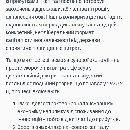
із прибутками, і капітал постійно потребує
заохочень від держави, аби вливати гроші у
фінансовий обіг. Навіть коли криза іде на спад та
відновлюється період динамізму капіталу, цей
конкретний, неоліберальний формат
капіталістичної залежності від держави
сприятиме підвищенню витрат.
Те, що ми спостерігаємо за суворої економії – не
просте скорочення витрат. Це зсув у
цивілізаційній доктрині капіталізму, який
поглиблює подібний розрив, що почався у 1970-х.
Ці процеси включають:
Різке, довгострокове «ребалансування»
економік у напрямку від споживання до
інвестицій – тобто від виплат і до прибутків.
Зростаюча сила фінансового капіталу