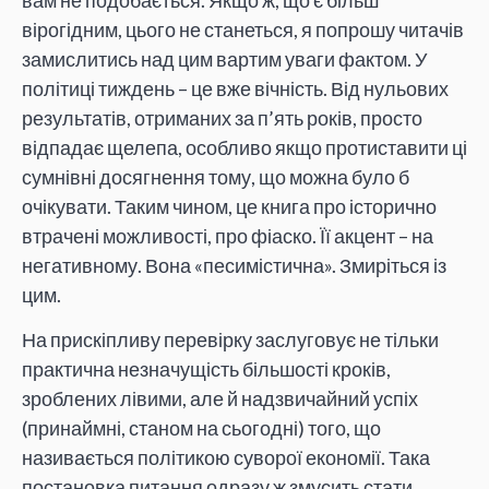
вірогідним, цього не станеться, я попрошу читачів
замислитись над цим вартим уваги фактом. У
політиці тиждень – це вже вічність. Від нульових
результатів, отриманих за п’ять років, просто
відпадає щелепа, особливо якщо протиставити ці
сумнівні досягнення тому, що можна було б
очікувати. Таким чином, це книга про історично
втрачені можливості, про фіаско. Її акцент – на
негативному. Вона «песимістична». Змиріться із
цим.
На прискіпливу перевірку заслуговує не тільки
практична незначущість більшості кроків,
зроблених лівими, але й надзвичайний успіх
(принаймні, станом на сьогодні) того, що
називається політикою суворої економії. Така
постановка питання одразу ж змусить стати