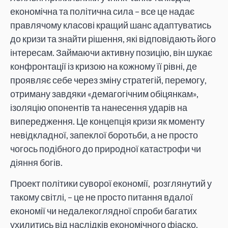
економічна та політична сила – все це надає
правлячому класові кращий шанс адаптуватись
до кризи та знайти рішення, які відповідають його
інтересам. Займаючи активну позицію, він шукає
конфронтації із кризою на кожному її рівні, де
проявляє себе через зміну стратегій, перемогу,
отриману завдяки «демагогічним обіцянкам»,
ізоляцію опонентів та нанесення ударів на
випередження. Це концепція кризи як моменту
невідкладної, запеклої боротьби, а не просто
чогось подібного до природної катастрофи чи
діяння богів.
Проект політики суворої економії, розглянутий у
такому світлі, – це не просто питання вдалої
економії чи недалекоглядної спроби багатих
ухилитись від наслідків економічного фіаско.