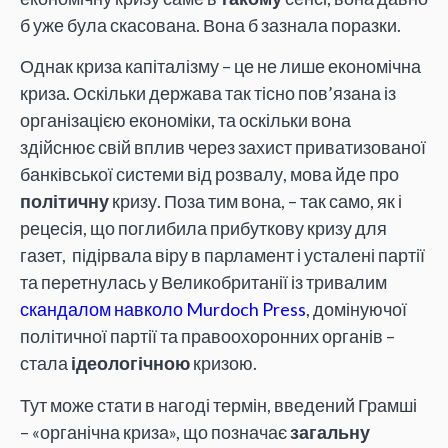
б уже була скасована. Вона б зазнала поразки.
Однак криза капіталізму – це не лише економічна
криза. Оскільки держава так тісно пов’язана із
організацією економіки, та оскільки вона
здійснює свій вплив через захист приватизованої
банківської системи від розвалу, мова йде про
політичну
кризу. Поза тим вона, – так само, як і
рецесія, що поглибила прибуткову кризу для
газет, підірвала віру в парламент і усталені партії
та перетнулась у Великобританії із тривалим
скандалом навколо Murdoch Press
, домінуючої
політичної партії та правоохоронних органів –
стала
ідеологічною
кризою.
Тут може стати в нагоді термін, введений Грамші
– «органічна криза», що позначає
загальну