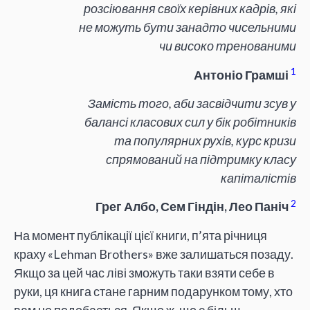
розсіювання своїх керівних кадрів, які
не можуть бути занадто чисельними
чи високо тренованими
1
Антоніо Грамші
Замість того, аби засвідчити зсув у
балансі класових сил у бік робітників
та популярних рухів, курс кризи
спрямований на підтримку класу
капіталістів
2
Грег Албо, Сем Гіндін, Лео Паніч
На момент публікації цієї книги, п’ята річниця
краху «Lehman Brothers» вже залишаться позаду.
Якщо за цей час ліві зможуть таки взяти себе в
руки, ця книга стане гарним подарунком тому, хто
вам не подобається. Якщо ж, що є більш