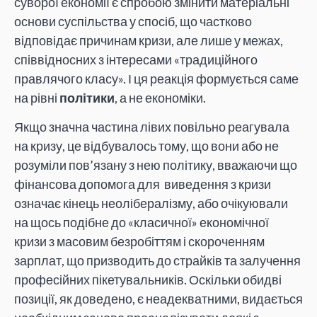
суворої економії є спробою змінити матеріальні
основи суспільства у спосіб, що частково
відповідає причинам кризи, але лише у межах,
співвідносних з інтересами «традиційного
правлячого класу». І ця реакція формується саме
на рівні
політики
, а не економіки.
Якщо значна частина лівих повільно реагувала
на кризу, це відбувалось тому, що вони або не
розуміли пов’язану з нею політику, вважаючи що
фінансова допомога для виведення з кризи
означає кінець неолібералізму, або очікуювали
на щось подібне до «класичної» економічної
кризи з масовим безробіттям і скороченням
зарплат, що призводить до страйків та залучення
професійних пікетувальників. Оскільки обидві
позиції, як доведено, є неадекватними, видається