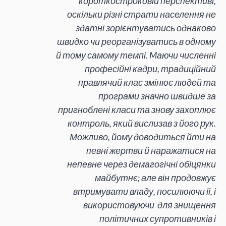
короткостроковій перспективі,
оскільки різні страти населення не
здатні зорієнтуватись однаково
швидко чи реорганізуватись в одному
й тому самому темпі. Mаючи численні
професійні кадри, традиційний
правлячий клас змінює людей та
програми значно швидше за
пригноблені класи та знову захоплює
контроль, який вислизав з його рук.
Можливо, йому доводиться йти на
певні жертви й наражатися на
непевне через демагогічні обіцянки
майбутнє; але він продовжує
втримувати владу, посилюючи її, і
використовуючи для знищення
політичних супротивників і