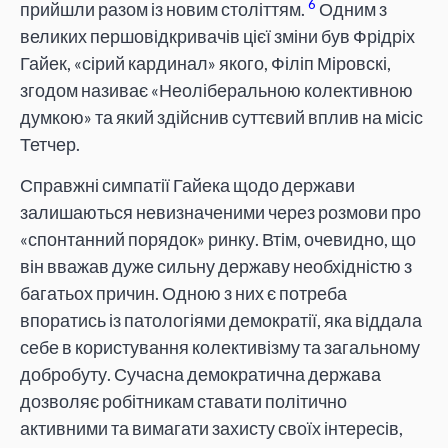
6
прийшли разом із новим століттям.
Одним з
великих першовідкривачів цієї зміни був Фрідріх
Гайек, «сірий кардинал» якого, Філіп Міровскі,
згодом називає «Неоліберальною колективною
думкою» та який здійснив суттєвий вплив на місіс
Тетчер.
Справжні симпатії Гайека щодо держави
залишаються невизначеними через розмови про
«спонтанний порядок» ринку. Втім, очевидно, що
він вважав дуже сильну державу необхідністю з
багатьох причин. Одною з них є потреба
впоратись із патологіями демократії, яка віддала
себе в користування колективізму та загальному
добробуту. Сучасна демократична держава
дозволяє робітникам ставати політично
активними та вимагати захисту своїх інтересів,