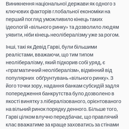
Виникнення національної держави як одного з
ключових факторів глобальної економіки на
перший погляд уможливило кінець таких
ідеологій «вільного ринку» та дозволило людям
уявити, ніби кінець неолібералізму уже за рогом.
Інші, такі як Девід Гарві, були більшими
реалістами, вважаючи, що тим типом
неолібералізму, який підкорив собі уряд, є
«прагматичний неолібералізм», відмінний від
популярних обґрунтувань «вільного ринку». З
його точки зору, надання банкам субсидій задля
попередження банкрутства було дозволено в
якості винятку з лібералізованого, орієнтованого
на вільний ринок порядку денного. Більше того,
Гарві цілком влучно передбачає, що правлячий
клас вважатиме за краще заховатись за стінами