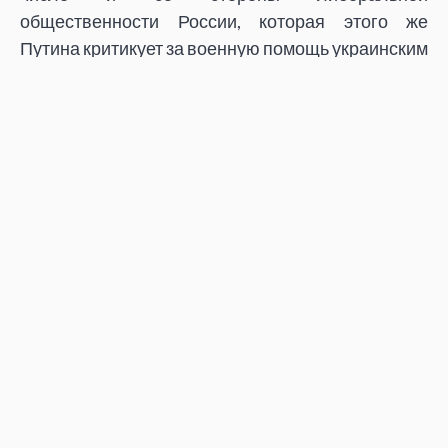
общественности России, которая этого же
Путина критикует за военную помощь украинским
сепаратистам, а в 1993 году аплодировала
массовым репрессиям, которые инициировал
«демократ» Ельцин. По определению фашизма,
используемому еще с советских времен, именно
ельцинский переворот 1993 года по всем
критериям можно назвать «фашистской
диктатурой». Как известно, путинский режим
органично вырос из ельцинского и был одобрен
как мировым, так и российским
«демократическим» сообществом. Октябрь 1993
года стал жестоким уроком для всех, кто
пытается ставить геополитические, абстрактно-
либеральные интересы выше социальных.
Давайте не будем повторять тех ошибок…