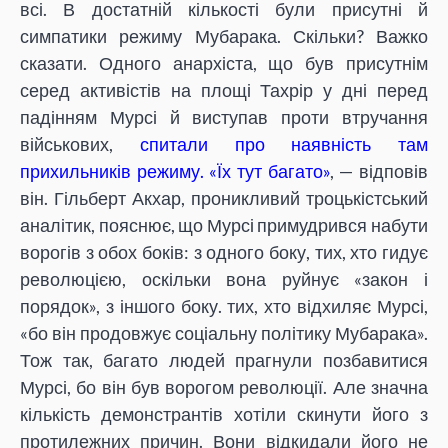
всі. В достатній кількості були присутні й
симпатики режиму Мубарака. Скільки? Важко
сказати. Одного анархіста, що був присутнім
серед активістів на площі Тахрір у дні перед
падінням Мурсі й виступав проти втручання
військових,
спитали про наявність там
прихильників режиму. «Їх тут багато»
, — відповів
він. Гільберт Акхар, проникливий троцькістський
аналітик, пояснює, що Мурсі примудрився набути
ворогів з обох боків: з одного боку, тих, хто гидує
революцією, оскільки вона руйнує «закон і
порядок», з іншого боку. тих, хто відхиляє Мурсі,
«бо він продовжує соціальну політику Мубарака».
Тож так, багато людей прагнули позбавитися
Мурсі, бо він був ворогом революції. Але значна
кількість демонстрантів хотіли скинути його з
протилежних причин. Вони відкидали його не