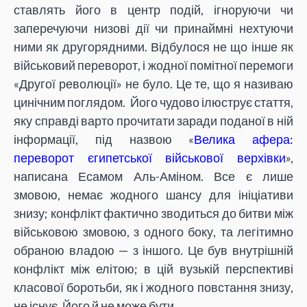
ставлять його в центр подій, ігноруючи чи
заперечуючи низові дії чи принаймні нехтуючи
ними як другорядними. Відбулося не що інше як
військовий переворот, і жодної помітної перемоги
«Другої революції» не було. Це те, що я називаю
цинічним поглядом. Його чудово ілюструє стаття,
яку справді варто прочитати заради поданої в ній
інформації, під назвою «
Велика афера:
переворот єгипетської військової верхівки
»,
написана Есамом Аль-Аміном. Все є лише
змовою, немає жодного шансу для ініціативи
знизу; конфлікт фактично зводиться до битви між
військовою змовою, з одного боку, та легітимно
обраною владою — з іншого. Це був внутрішній
конфлікт між елітою; в цій вузькій перспективі
класової боротьби, як і жодного повстання знизу,
не існує. Його й не може бути.