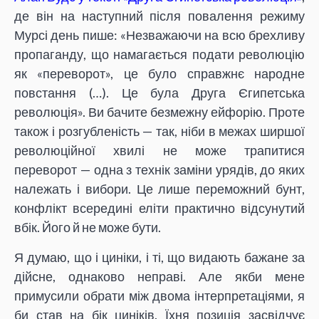
де він на наступний після повалення режиму
Мурсі день пише: «Незважаючи на всю брехливу
пропаганду, що намагається подати революцію
як «переворот», це було справжнє народне
повстання (…). Це була Друга Єгипетська
революція». Ви бачите безмежну ейфорію. Проте
також і розгубленість — так, ніби в межах ширшої
революційної хвилі не може трапитися
переворот — одна з технік заміни урядів, до яких
належать і вибори. Це лише переможний бунт,
конфлікт всередині еліти практично відсунутий
вбік. Його й не може бути.
Я думаю, що і циніки, і ті, що видають бажане за
дійсне, однаково неправі. Але якби мене
примусили обрати між двома інтерпретаціями, я
би став на бік циніків. Їхня позиція засвідчує