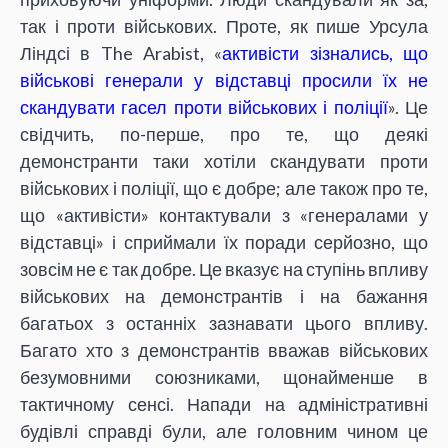
так і проти військових. Проте, як пише Урсула
Ліндсі в The Arabist, «
активісти зізнались, що
військові генерали у відставці просили їх не
скандувати гасел проти військових і поліції
». Це
свідчить, по-перше, про те, що деякі
демонстранти таки хотіли скандувати проти
військових і поліції, що є добре; але також про те,
що «активісти» контактували з «генералами у
відставці» і сприймали їх поради серйозно, що
зовсім не є так добре. Це вказує на ступінь впливу
військових на демонстрантів і на бажання
багатьох з останніх зазнавати цього впливу.
Багато хто з демонстрантів вважав військових
безумовними союзниками, щонайменше в
тактичному сенсі. Напади на адміністративні
будівлі справді були, але головним чином це