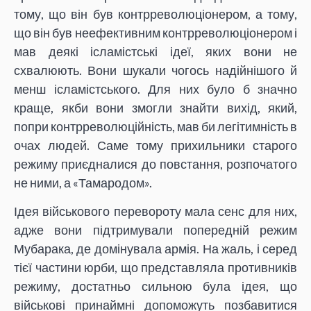
тому, що він був контрреволюціонером, а тому,
що він був неефективним контрреволюціонером і
мав деякі ісламістські ідеї, яких вони не
схвалюють. Вони шукали чогось надійнішого й
менш ісламістського. Для них було б значно
краще, якби вони змогли знайти вихід, який,
попри контрреволюційність, мав би легітимність в
очах людей. Саме тому прихильники старого
режиму приєдналися до повстання, розпочатого
не ними, а «Тамародом».
Ідея військового перевороту мала сенс для них,
адже вони підтримували попередній режим
Мубарака, де домінувала армія. На жаль, і серед
тієї частини юрби, що представляла противників
режиму, достатньо сильною була ідея, що
військові принаймні допоможуть позбавитися