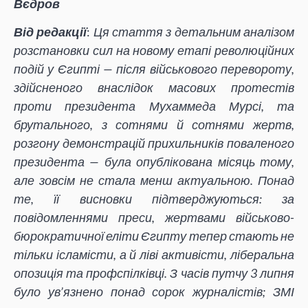
Вєдров
Від редакції
:
Ця стаття з детальним аналізом
розстановки сил на новому етапі революційних
подій у Єгипті — після військового перевороту,
здійсненого внаслідок масових протестів
проти президента Мухаммеда Мурсі, та
брутального, з сотнями й сотнями жертв,
розгону демонстрацій прихильників поваленого
президента — була опублікована місяць тому,
але зовсім не стала менш актуальною. Понад
те, її висновки підтверджуються: за
повідомленнями преси, жертвами військово-
бюрократичної еліти Єгипту тепер стають не
тільки ісламісти, а й ліві активісти, ліберальна
опозиція та профспілківці. З часів путчу 3 липня
було ув’язнено понад сорок журналістів; ЗМІ