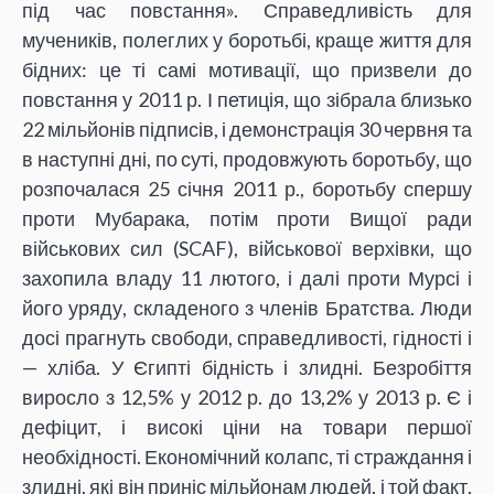
під час повстання». Справедливість для
мучеників, полеглих у боротьбі, краще життя для
бідних: це ті самі мотивації, що призвели до
повстання у 2011 р. І петиція, що зібрала близько
22 мільйонів підписів, і демонстрація 30 червня та
в наступні дні, по суті, продовжують боротьбу, що
розпочалася 25 січня 2011 р., боротьбу спершу
проти Мубарака, потім проти Вищої ради
військових сил (SCAF), військової верхівки, що
захопила владу 11 лютого, і далі проти Мурсі і
його уряду, складеного з членів Братства. Люди
досі прагнуть свободи, справедливості, гідності і
— хліба. У Єгипті бідність і злидні. Безробіття
виросло з 12,5% у 2012 р. до 13,2% у 2013 р. Є і
дефіцит, і високі ціни на товари першої
необхідності. Економічний колапс, ті страждання і
злидні, які він приніс мільйонам людей, і той факт,