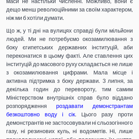
маси не настільки численні. Можливо, вони є
дещо менш революційними за своїм характером,
ніж ми б хотіли думати.
Що ж, у ті дні на вулицях справді були мільйони
людей. Ми не потребуємо окозамилювання з
боку єгипетських державних інституцій, аби
переконатися в цьому факті. Але ставлення цих
інституцій до масового руху складається не лише
з окозамилювання цифрами. Мала місце і
активна підтримка з боку держави. 3 липня, за
декілька годин до перевороту, тим самим
Міністерством внутрішніх справ було віддано
розпорядження
роздавати демонстрантам
безкоштовно воду і сік
. Цього разу проти
демонстрантів не застосовували ні сльозогінного
газу, ні резинових куль, ні водометів. Ні, лише