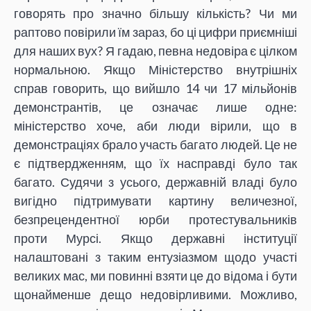
говорять про значно більшу кількість? Чи ми
раптово повірили їм зараз, бо ці цифри приємніші
для наших вух? Я гадаю, певна недовіра є цілком
нормальною. Якщо Міністерство внутрішніх
справ говорить, що вийшло 14 чи 17 мільйонів
демонстрантів, це означає лише одне:
міністерство хоче, аби люди вірили, що в
демонстраціях брало участь багато людей. Це не
є підтвердженням, що їх насправді було так
багато. Судячи з усього, державній владі було
вигідно підтримувати картину величезної,
безпрецендентної юрби протестувальників
проти Мурсі. Якщо державні інституції
налаштовані з таким ентузіазмом щодо участі
великих мас, ми повинні взяти це до відома і бути
щонайменше дещо недовірливими. Можливо,