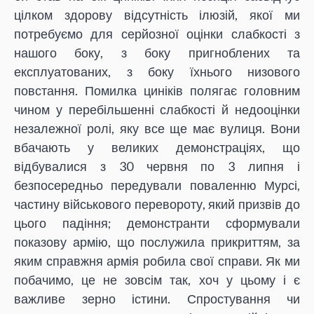
цілком здорову відсутність ілюзій, якої ми
потребуємо для серйозної оцінки слабкості з
нашого боку, з боку пригноблених та
експлуатованих, з боку їхнього низового
повстання. Помилка циніків полягає головним
чином у перебільшенні слабкості й недооцінки
незалежної ролі, яку все ще має вулиця. Вони
вбачають у великих демонстраціях, що
відбувалися з 30 червня по 3 липня і
безпосередньо передували поваленню Мурсі,
частину військового перевороту, який призвів до
цього падіння; демонстранти сформували
показову армію, що послужила прикриттям, за
яким справжня армія робила свої справи. Як ми
побачимо, це не зовсім так, хоч у цьому і є
важливе зерно істини. Спростування чи