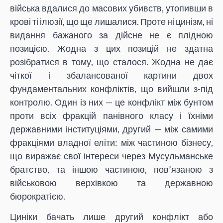
війська вдалися до масових убивств, утопивши в
крові ті ілюзії, що ще лишалися. Проте ні цинізм, ні
видання бажаного за дійсне не є плідною
позицією. Жодна з цих позицій не здатна
розібратися в тому, що сталося. Жодна не дає
чіткої і збалансованої картини двох
фундаментальних конфліктів, що вийшли з-під
контролю. Один із них — це конфлікт між бунтом
проти всіх фракцій панівного класу і їхніми
державними інституціями, другий — між самими
фракціями владної еліти: між частиною бізнесу,
що виражає свої інтереси через Мусульманське
братство, та іншою частиною, пов’язаною з
військовою верхівкою та державною
бюрократією.
Циніки бачать лише другий конфлікт або