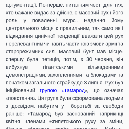
аргументації. По-перше, питанням честі для тих,
хто бажане видає за дійсне, є масовий рух і його
роль у поваленні Мурсі. Надання йому
центрального місця є правильним, так само як і
відкидання цинічної тенденції вважати цей рух
нерелевантним чи навіть частиною змови армії та
старорежимних сил. Масовий бунт мав місце:
спершу була петиція, потім, з 30 червня, він
вибухнув гігантськими кількаденними
демонстраціями, захопленнями та блокадами та
початком загального страйку до 3 липня. Рух був
ініційований
групою «Тамарод
», що означає
«повстання». Ця група була сформована людьми
з досвідом, набутим у боротьбі за свободи
раніше: «Тамарод був заснований наприкінці
квітня членами Єгипетського руху за зміни,
більше відомого своїм слоганом «Kefaya»