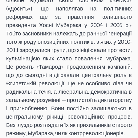
(«Досить»), що наполягав на політичних
реформах ще за правління колишнього
президента Хосні Мубарака у 2004 і 2005 р.»
Тобто засновники належать до ранньої генерації
того ж роду опозиційних політиків, з яких у 2010-
2011 зародилися групи, що зініціювали протести,
кульмінацією яких стало повалення Мубарака.
Це робить «Тамарод» продовженням кампаній,
що до сьогодні відігравали центральну роль в
Єгипетській революції. Це не особливо ліва чи
радикальна течія, а ліберальна, демократична в
загальному розумінні — протистоїть диктаторству
і пригнобленню. Вони постійно залишаються в
центральному річищі революційних процесів.
Безглуздо розглядати їх як прихильників старого
режиму, Мубарака, чи як контрреволюціонерів.