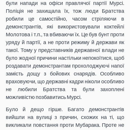
були напади на офіси правлячої партії Мурсі.
Поліція не захищала їх, тож люди Братства
робили це самостійно, часом стріляючи в
демонстрантів, які використовували коктейлі
Молотова і т.п., та вбиваючи їх. Це був бунт проти
уряду й партії, а не проти режиму й держави як
такої. Тому у представників державної влади не
було жодної причини настільки непокоїтися, щоб
роздавати демонстрантам прохолоджуючі напої
замість дощу з бойових снарядів. Особливо
враховуючи, що державні кадри ніколи особливо
не любили Братства та були захоплені
можливістю позбавитись Мурсі.
Було й дещо гірше. Багато демонстрантів
вийшли на вулиці з причин, схожих на ті, що
викликали повстання проти Мубарака. Проте не