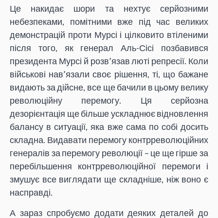
Це накидає шори та нехтує серйозними
небезпеками, помітними вже під час великих
демонстрацій проти Мурсі і цілковито втіленими
після того, як генерал Аль-Сісі позбавився
президента Мурсі й розв’язав люті репресії. Коли
військові нав’язали своє рішення, ті, що бажане
видають за дійсне, все ще бачили в цьому велику
революційну перемогу. Ця серйозна
дезорієнтація ще більше ускладнює відновлення
балансу в ситуації, яка вже сама по собі досить
складна. Видавати перемогу контрреволюційних
генералів за перемогу революції – це ще гірше за
перебільшення контрреволюційної перемоги і
змушує все виглядати ще складніше, ніж воно є
насправді.
А зараз спробуємо додати деяких деталей до