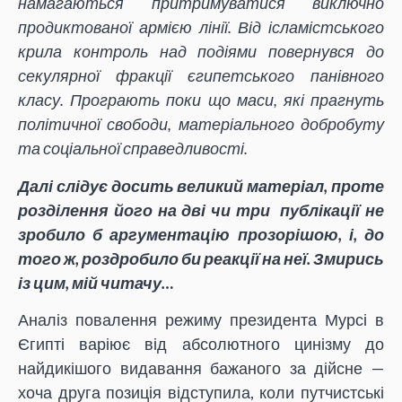
намагаються притримуватися виключно
продиктованої армією лінії. Від ісламістського
крила контроль над подіями повернувся до
секулярної фракції єгипетського панівного
класу. Програють поки що маси, які прагнуть
політичної свободи, матеріального добробуту
та соціальної справедливості.
Далі слідує досить великий матеріал, проте
розділення його на дві чи три публікації не
зробило б аргументацію прозорішою, і, до
того ж, роздробило би реакції на неї. Змирись
із цим, мій читачу…
Аналіз повалення режиму президента Мурсі в
Єгипті варіює від абсолютного цинізму до
найдикішого видавання бажаного за дійсне —
хоча друга позиція відступила, коли путчистські