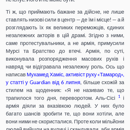
Ті ж, що приймають бажане за дійсне, не лише
ставлять низові сили в центр — де їм і місце! — а й
розглядають їх як великих переможців, єдиних
незалежних акторів в цій драмі. Згідно з ними,
саме протестувальники, а не армія, примусили
Мурсі та Братство до втечі. Армія, по суті,
виконувала розпорядження масових рухів і
навряд чи відігравала незалежну роль. Ось що
написав
Мухамед Хаміс, активіст руху «Тамарод»,
у статті у Guardian від 6 липня
, більше схожій за
стилем на щоденник: «Я не називаю те, що
1
трапилося того дня, переворотом. Аль-Сісі
і
армія діяли за вказівкою людей. У них було
багато шансів зробити те, що вони хотіли, але
вони ними не скористалися. Проте коли мільйони
людей вийшли на вулиці і скандували, аби армія