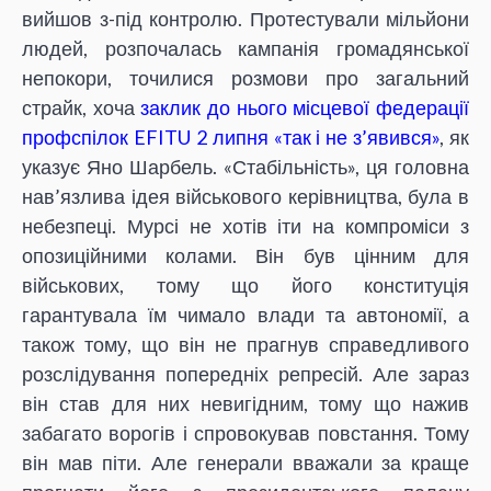
вийшов з-під контролю. Протестували мільйони
людей, розпочалась кампанія громадянської
непокори, точилися розмови про загальний
страйк, хоча
заклик до нього місцевої федерації
профспілок EFITU 2 липня «так і не з’явився»
, як
указує Яно Шарбель. «Стабільність», ця головна
нав’язлива ідея військового керівництва, була в
небезпеці. Мурсі не хотів іти на компроміси з
опозиційними колами. Він був цінним для
військових, тому що його конституція
гарантувала їм чимало влади та автономії, а
також тому, що він не прагнув справедливого
розслідування попередніх репресій. Але зараз
він став для них невигідним, тому що нажив
забагато ворогів і спровокував повстання. Тому
він мав піти. Але генерали вважали за краще