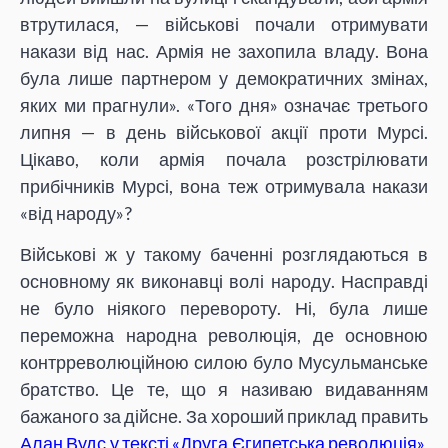
втрутилася, — військові почали отримувати
накази від нас. Армія не захопила владу. Вона
була лише партнером у демократичних змінах,
яких ми прагнули». «Того дня» означає третього
липня — в день військової акції проти Мурсі.
Цікаво, коли армія почала розстрілювати
прибічників Мурсі, вона теж отримувала накази
«від народу»?
Військові ж у такому баченні розглядаються в
основному як виконавці волі народу. Насправді
не було ніякого перевороту. Ні, була лише
переможна народна революція, де основною
контрреволюційною силою було Мусульманське
братство. Це те, що я називаю видаванням
бажаного за дійсне. За хороший приклад править
Алан Вудс у тексті «Друга Єгипетська революція»
,