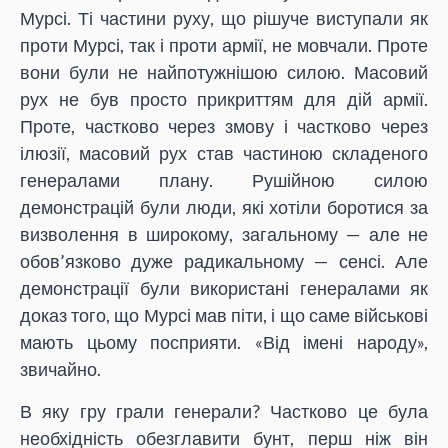
Мурсі. Ті частини руху, що рішуче виступали як
проти Мурсі, так і проти армії, не мовчали. Проте
вони були не найпотужнішою силою. Масовий
рух не був просто прикриттям для дій армії.
Проте, частково через змову і частково через
ілюзії, масовий рух став частиною складеного
генералами плану. Рушійною силою
демонстрацій були люди, які хотіли боротися за
визволення в широкому, загальному — але не
обов’язково дуже радикальному — сенсі. Але
демонстрації були використані генералами як
доказ того, що Мурсі мав піти, і що саме військові
мають цьому посприяти. «Від імені народу»,
звичайно.
В яку гру грали генерали? Частково це була
необхідність обезглавити бунт, перш ніж він