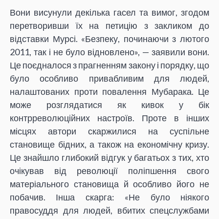
Вони висунули декілька гасел та вимог, згодом
перетворивши їх на петицію з закликом до
відставки Мурсі. «Безпеку, починаючи з лютого
2011, так і не було відновлено», — заявили вони.
Це поєдналося з прагненням закону і порядку, що
було особливо привабливим для людей,
налаштованих проти повалення Мубарака. Це
може розглядатися як кивок у бік
контрреволюційних настроїв. Проте в інших
місцях автори скаржилися на суспільне
становище бідних, а також на економічну кризу.
Це знайшло глибокий відгук у багатьох з тих, хто
очікував від революції поліпшення свого
матеріального становища й особливо його не
побачив. Інша скарга: «Не було ніякого
правосуддя для людей, вбитих спецслужбами