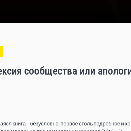
ксия сообщества или апологи
яся книга – безусловно, первое столь подробное и х