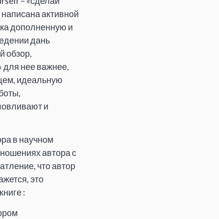
self – «сделай
а написана активной
гка дополненную и
ведении дань
й обзор,
» для нее важнее,
бщем, идеальную
боты,
словливают и
ора в научном
тношениях автора с
тление, что автор
жется, это
ниге :
тором