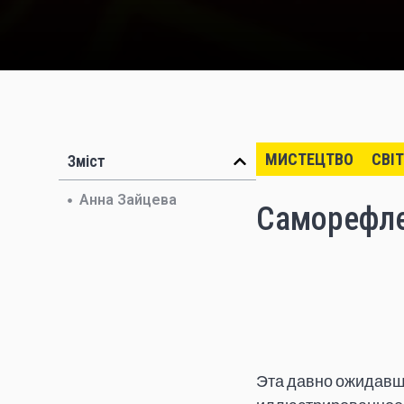
МИСТЕЦТВО
СВІТ
Зміст
Анна Зайцева
Саморефле
Эта давно ожидавша