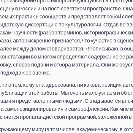
роизведение про самоорганизующуюся DIY (do it your
 сцену в России и на пост-советском пространстве. Он
емых практик и сообществ и представляет собой сле
идатскую диссертацию по культурологии. Отдав во в
кам научности (разбор терминов, историографически
за), автор искренне признается, что «участие в сцене
 далее между делом оговаривается: «Я описываю, в о
 констатации во многом определяют содержание ее ра
овку, способ подачи и отбора материала. Они же обу
подхода к ее оценке.
а ни о том, кому она адресована, ни какова позиция авт
публикации этой работы. Мы очень мало узнаем и об о
ками и представленными людьми. Складывается впеча
 самопозиционирования и саморефлексии. Как мне ка
няется пропагандистской программой, заложенной в к
окружающему миру (в том числе, академическому, в ко