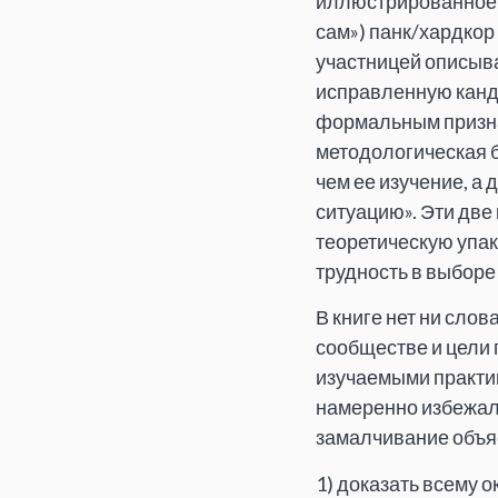
иллюстрированное п
сам») панк/хардкор
участницей описыва
исправленную канд
формальным призна
методологическая ба
чем ее изучение, а
ситуацию». Эти две
теоретическую упак
трудность в выборе 
В книге нет ни слов
сообществе и цели 
изучаемыми практи
намеренно избежала
замалчивание объяс
1) доказать всему 