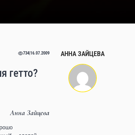
АННА ЗАЙЦЕВА
734
|
16.07.2009
я гетто?
Анна Зайцева
орошо