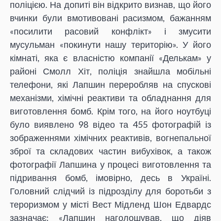
поліцією. На допиті він відкрито визнав, що його
вчинки були вмотивовані расизмом, бажанням
«посилити расовий конфлікт» і змусити
мусульман «покинути нашу територію». У його
кімнаті, яка є власністю компанії «Делькам» у
районі Смолл Хіт, поліція знайшла мобільні
телефони, які Лапшин переробляв на спускові
механізми, хімічні реактиви та обладнання для
виготовлення бомб. Крім того, на його ноутбуці
було виявлено 98 відео та 455 фотографій із
зображеннями хімічних реактивів, вогнепальної
зброї та складових частин вибухівок, а також
фотографії Лапшина у процесі виготовлення та
підривання бомб, імовірно, десь в Україні.
Головний слідчий із підрозділу для боротьби з
тероризмом у місті Вест Мідленд Шон Едвардс
зазначає: «Лапшин наголошував, що діяв