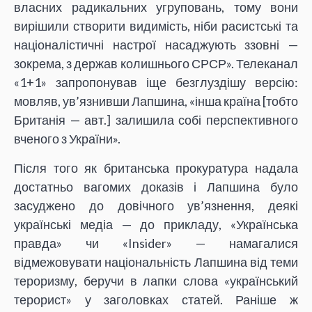
власних радикальних угруповань, тому вони
вирішили створити видимість, ніби расистські та
націоналістичні настрої насаджують ззовні —
зокрема, з держав колишнього СРСР». Телеканал
«1+1» запропонував іще безглуздішу версію:
мовляв, ув’язнивши Лапшина, «інша країна [тобто
Британія — авт.] залишила собі перспективного
вченого з України».
Після того як британська прокуратура надала
достатньо вагомих доказів і Лапшина було
засуджено до довічного ув’язнення, деякі
українські медіа — до прикладу, «Українська
правда» чи «Insider» — намагалися
відмежовувати національність Лапшина від теми
тероризму, беручи в лапки слова «український
терорист» у заголовках статей. Раніше ж