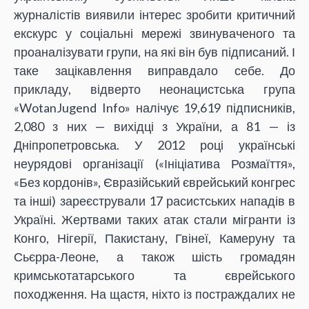
журналістів виявили інтерес зробити критичний
екскурс у соціальні мережі звинуваченого та
проаналізувати групи, на які він був підписаний. І
таке зацікавлення виправдало себе. До
прикладу, відверто неонацистська група
«WotanJugend Info» налічує 19,619 підписників,
2,080 з них — вихідці з України, а 81 — із
Дніпропетровська. У 2012 році українські
неурядові організації («Ініціатива Розмаїття»,
«Без кордонів», Євразійський єврейський конгрес
та інші) зареєстрували 17 расистських нападів в
Україні. Жертвами таких атак стали мігранти із
Конго, Нігерії, Пакистану, Гвінеї, Камеруну та
Сьєрра-Леоне, а також шість громадян
кримськотатарського та єврейського
походження. На щастя, ніхто із постраждалих не