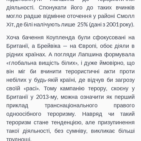
діяльності. Спонукати його до таких вчинків
могло радше відмінне оточення у районі Смолл
Хіт, де білі налічують лише 25% (дані з 2001 року).
Хоча бачення Коупленда були сфокусовані на
Британії, а Брейвіка — на Європі, обоє діяли в
рідних країнах. А погляди Лапшина формувала
«глобальна вищість білих», і дуже ймовірно, що
він міг би вчинити терористичні акти проти
небілих у будь-якій країні, де відчув би загрозу
своїй «расі». Тому кампанію терору, скоєну у
Британії у 2013-му, можна означити як перший
приклад транснаціонального правого
одноосібного тероризму. Навряд чи такий
тероризм стане тенденцією, але призупинення
такої діяльності, без сумніву, викликає більші
труднощі.