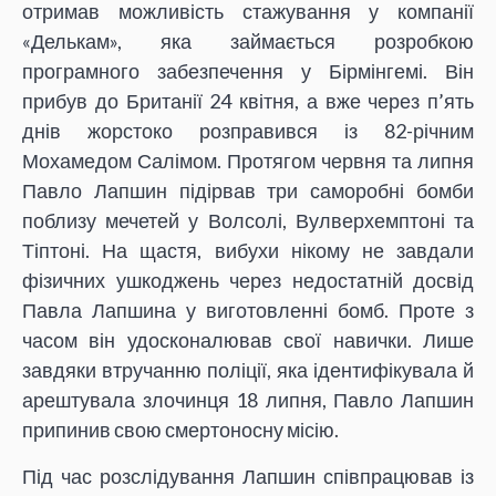
отримав можливість стажування у компанії
«Делькам», яка займається розробкою
програмного забезпечення у Бірмінгемі. Він
прибув до Британії 24 квітня, а вже через п’ять
днів жорстоко розправився із 82-річним
Мохамедом Салімом. Протягом червня та липня
Павло Лапшин підірвав три саморобні бомби
поблизу мечетей у Волсолі, Вулверхемптоні та
Тіптоні. На щастя, вибухи нікому не завдали
фізичних ушкоджень через недостатній досвід
Павла Лапшина у виготовленні бомб. Проте з
часом він удосконалював свої навички. Лише
завдяки втручанню поліції, яка ідентифікувала й
арештувала злочинця 18 липня, Павло Лапшин
припинив свою смертоносну місію.
Під час розслідування Лапшин співпрацював із