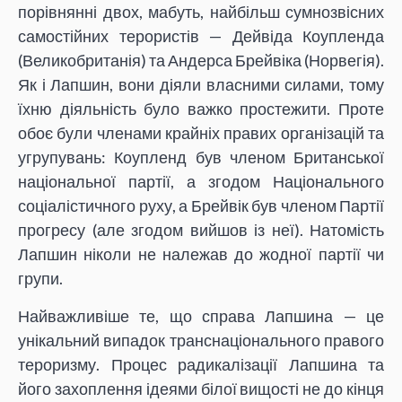
порівнянні двох, мабуть, найбільш сумнозвісних
самостійних терористів — Дейвіда Коупленда
(Великобританія) та Андерса Брейвіка (Норвегія).
Як і Лапшин, вони діяли власними силами, тому
їхню діяльність було важко простежити. Проте
обоє були членами крайніх правих організацій та
угрупувань: Коупленд був членом Британської
національної партії, а згодом Національного
соціалістичного руху, а Брейвік був членом Партії
прогресу (але згодом вийшов із неї). Натомість
Лапшин ніколи не належав до жодної партії чи
групи.
Найважливіше те, що справа Лапшина — це
унікальний випадок транснаціонального правого
тероризму. Процес радикалізації Лапшина та
його захоплення ідеями білої вищості не до кінця