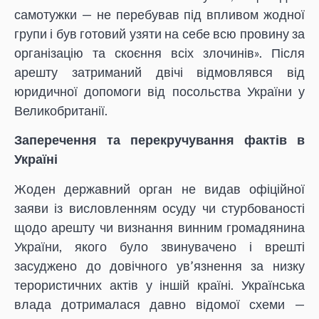
самотужки — не перебував під впливом жодної
групи і був готовий узяти на себе всю провину за
організацію та скоєння всіх злочинів». Після
арешту затриманий двічі відмовлявся від
юридичної допомоги від посольства України у
Великобританії.
Заперечення та перекручування фактів в
Україні
Жоден державний орган не видав офіційної
заяви із висловленням осуду чи стурбованості
щодо арешту чи визнання винним громадянина
України, якого було звинувачено і врешті
засуджено до довічного ув’язнення за низку
терористичних актів у іншій країні. Українська
влада дотрималася давно відомої схеми —