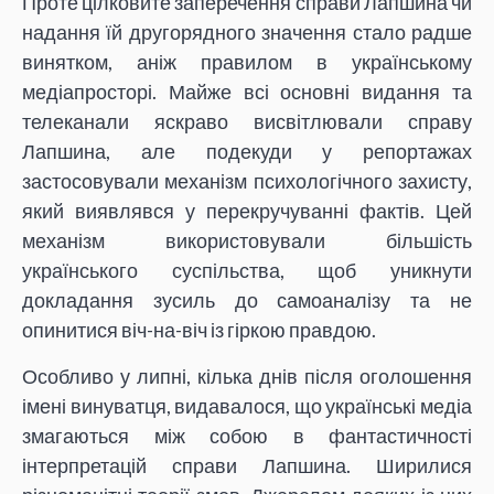
Проте цілковите заперечення справи Лапшина чи
надання їй другорядного значення стало радше
винятком, аніж правилом в українському
медіапросторі. Майже всі основні видання та
телеканали яскраво висвітлювали справу
Лапшина, але подекуди у репортажах
застосовували механізм психологічного захисту,
який виявлявся у перекручуванні фактів. Цей
механізм використовували більшість
українського суспільства, щоб уникнути
докладання зусиль до самоаналізу та не
опинитися віч-на-віч із гіркою правдою.
Особливо у липні, кілька днів після оголошення
імені винуватця, видавалося, що українські медіа
змагаються між собою в фантастичності
інтерпретацій справи Лапшина. Ширилися