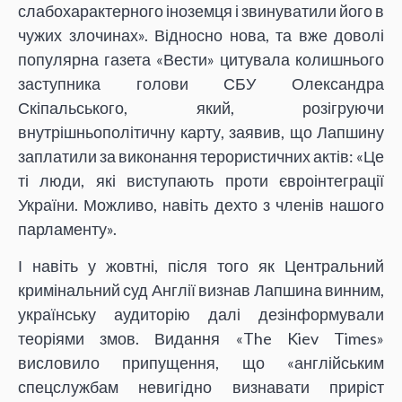
слабохарактерного іноземця і звинуватили його в
чужих злочинах». Відносно нова, та вже доволі
популярна газета «Вести» цитувала колишнього
заступника голови СБУ Олександра
Скіпальського, який, розігруючи
внутрішньополітичну карту, заявив, що Лапшину
заплатили за виконання терористичних актів: «Це
ті люди, які виступають проти євроінтеграції
України. Можливо, навіть дехто з членів нашого
парламенту».
І навіть у жовтні, після того як Центральний
кримінальний суд Англії визнав Лапшина винним,
українську аудиторію далі дезінформували
теоріями змов. Видання «The Kiev Times»
висловило припущення, що «англійським
спецслужбам невигідно визнавати приріст