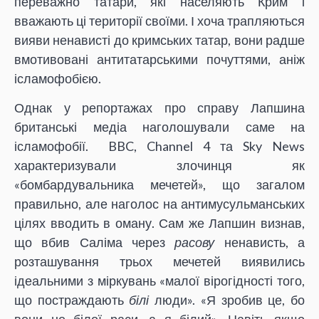
переважно татари, які населяють Крим і
вважають ці території своїми. І хоча трапляються
вияви ненависті до кримських татар, вони радше
вмотивовані антитатарськими почуттями, аніж
ісламофобією.
Однак у репортажах про справу Лапшина
британські медіа наголошували саме на
ісламофобії. BBC, Channel 4 та Sky News
характеризували злочинця як
«бомбардувальника мечетей», що загалом
правильно, але наголос на антимусульманських
цілях вводить в оману. Сам же Лапшин визнав,
що вбив Саліма через
расову
ненависть, а
розташування трьох мечетей виявились
ідеальними з міркувань «малої вірогідності того,
що постраждають
білі
люди». «Я зробив це, бо