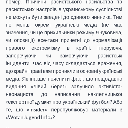
помер. Причини расистського насильства та
расистських настроїв в українському суспільстві
не можуть бути зведені до єдиного чинника. Тим
не менш, окремі українські медіа (не має
значення, чи це прихильники режиму Януковича,
чи опозиції) все-таки причетні до нормалізації
правого екстремізму в країні, ігноруючи,
заперечуючи чи замовчуючи расистські
інциденти. Час від часу складається враження,
що крайні праві вже проникли в основні українські
медіа. Як інакше пояснити факт, що нещодавно
видання «Лівий берег» залучило активіста-
неонациста до написання наклепницької
«експертної думки» про український футбол? Або
те, що «Insider» перепубліковує матеріали з
«WotanJugend Info»?