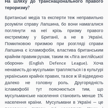
На шляху до транснаціонального правого
тероризму?
Британські медіа та експерти теж неправильно
розуміли справу Лапшина, бо вони намагалися
поглянути на неї крізь призму правого
екстремізму у Британії, а не в Україні.
Помилковою призмою при розгляді справи
Лапшина є ісламофобія, властива британським
крайнім правим рухам, таким як «Ліга англійської
оборони» (English Defence League). Хоча
ненависть до мусульман трапляється і в культурі
українських крайніх правих, та все ж їй відведено
далеко не головну роль. Другорядність
ісламофобії тут пояснюється тим, що
мусульманське населення становить менше 1%
населення країни. Мусульмани в Україні — це