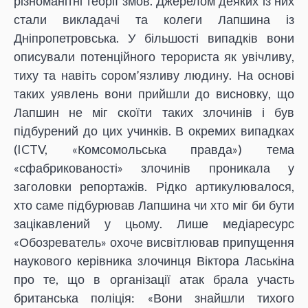
різноманітні теорії змов. Джерелом деяких із них
стали викладачі та колеги Лапшина із
Дніпропетровська. У більшості випадків вони
описували потенційного терориста як увічливу,
тиху та навіть сором’язливу людину. На основі
таких уявлень вони прийшли до висновку, що
Лапшин не міг скоїти таких злочинів і був
підбурений до цих учинків. В окремих випадках
(ICTV, «Комсомольська правда») тема
«сфабрикованості» злочинів проникала у
заголовки репортажів. Рідко артикулювалося,
хто саме підбурював Лапшина чи хто міг би бути
зацікавлений у цьому. Лише медіаресурс
«Обозреватель» охоче висвітлював припущення
наукового керівника злочинця Віктора Ласькіна
про те, що в організації атак брала участь
британська поліція: «Вони знайшли тихого