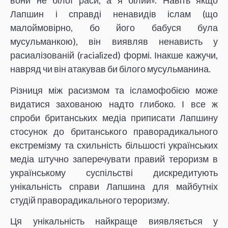
вони не білої раси, а я білий». Навіть якщо
Лапшин і справді ненавидів іслам (що
малоймовірно, бо його бабуся була
мусульманкою), він виявляв ненависть у
расиалізованій (racialized) формі. Інакше кажучи,
навряд чи він атакував би білого мусульманина.
Різниця між расизмом та ісламофобією може
видатися захованою надто глибоко. І все ж
спроби британських медіа приписати Лапшину
стосунок до британського праворадикального
екстремізму та схильність більшості українських
медіа штучно заперечувати правий тероризм в
українському суспільстві дискредитують
унікальність справи Лапшина для майбутніх
студій праворадикального тероризму.
Ця унікальність найкраще виявляється у