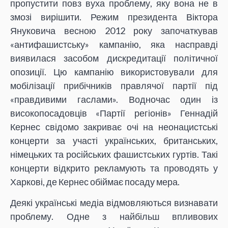
пропустити повз вуха проблему, яку вона не в
змозі вирішити. Режим президента Віктора
Януковича весною 2012 року започаткував
«антифашистську» кампанію, яка насправді
виявилася засобом дискредитації політичної
опозиції. Цю кампанію використовували для
мобілізації прибічників правлячої партії під
«правдивими гаслами». Водночас один із
високопосадовців «Партії регіонів» Геннадій
Кернес свідомо закриває очі на неонацистські
концерти за участі українських, британських,
німецьких та російських фашистських гуртів. Такі
концерти відкрито рекламують та проводять у
Харкові, де Кернес обіймає посаду мера.
Деякі українські медіа відмовляються визнавати
проблему. Одне з найбільш впливових