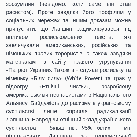
зрозумілий (невідомо, коли саме він став
расистом). Проте завдяки його профілям у
соціальних мережах та іншим доказам можна
припустити, що Лапшин радикалізувався під
впливом російськомовних текстів, які
звеличували американських, російських та
німецьких правих терористів, а також завдяки
матеріалам із сайту правого угрупування
«Патріот України». Також він слухав російську та
німецьку «Білу силу» (White Power) та грав у
відеогру «Етнічні чистки», розроблену
американськими неонацистами з Національного
Альянсу. Байдужість до расизму в українському
суспільстві лише сприяла радикалізації
Лапшина. Навряд чи етнічний склад українського
суспільства — більш ніж 95% білих — міг
підштовхнути Лапшина до терористичної