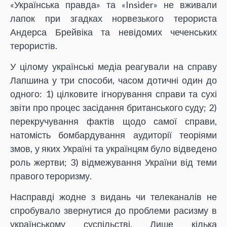
«Українська правда» та «Insider» не вживали
лапок при згадках норвезького терориста
Андерса Брейвіка та невідомих чеченських
терористів.
У цілому українські медіа реагували на справу
Лапшина у три способи, часом дотичні один до
одного: 1) цілковите ігнорування справи та сухі
звіти про процес засідання британського суду; 2)
перекручування фактів щодо самої справи,
натомість бомбардування аудиторії теоріями
змов, у яких Україні та українцям було відведено
роль жертви; 3) відмежування України від теми
правого тероризму.
Насправді жодне з видань чи телеканалів не
спробувало звернутися до проблеми расизму в
українському суспільстві. Лише кілька