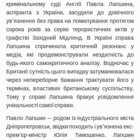
кримінальному суді Англії Павла Лапшина,
аспіранта з України, засудили до довічного
ув’язнення без права на помилування протягом
сорока років за серію терористичних актів у
графстві Західний Мідленд. В Україні справа
Лапшина спричинила критичний резонанс у
медіа, які продемонстрували нездатність до
будь-якого самокритичного аналізу. Водночас у
Британії сутність цього випадку затуманювалася
через непереборне бажання трактувати його у
термінах, властивих британському суспільству.
Тому у справі Лапшина бракує усвідомлення
унікальності самої справи.
Павло Лапшин — родом із індустріального міста
Дніпропетровськ, звідки походить і ув’язнена екс-
прем’єр-міністр Юлія Тимошенко. Лапшин