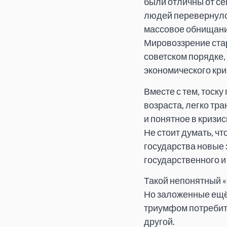
были отличны от сег
людей перевернулс
массовое обнищани
Мировоззрение стар
советском порядке,
экономического кри
Вместе с тем, тоск
возраста, легко тр
и понятное в кризис
Не стоит думать, чт
государства новые э
государственного и
Такой непонятный «с
Но заложенные ещё 
триумфом потребите
другой.