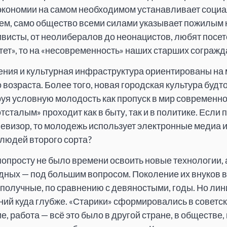
экономии на самом необходимом устанавливает социа
ем, само общество всеми силами указывает пожилым н
ивисты, от неолибералов до неонацистов, любят посет
ет», то на «несовременность» наших старших согражд
ения и культурная инфраструктура ориентированы на
 возраста. Более того, новая городская культура будт
уя условную молодость как пропуск в мир современно
тсталым» проходит как в быту, так и в политике. Есл
евизор, то молодежь использует электронные медиа и 
 людей второго сорта?
опросту не было времени освоить новые технологии, 
дных — под большим вопросом. Поколение их внуков 
получные, по сравнению с девяностыми, годы. Но лин
ий куда глубже. «Старики» сформировались в советск
, работа — всё это было в другой стране, в обществе,