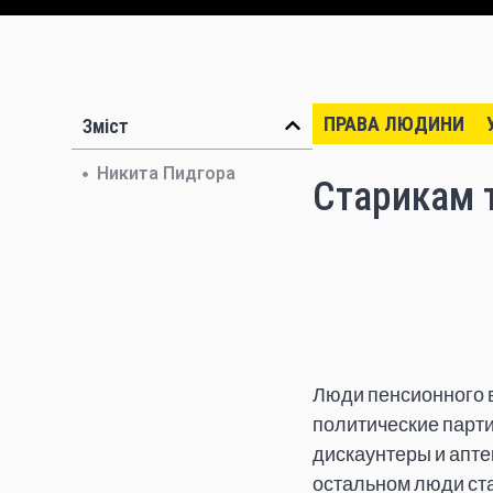
ПРАВА ЛЮДИНИ
Зміст
Никита Пидгора
Старикам т
Люди пенсионного в
политические парти
дискаунтеры и апте
остальном люди ста