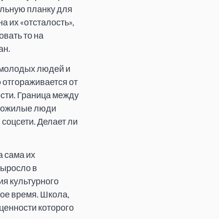
льную планку для
а их «отсталость»,
овать то на
ан.
 молодых людей и
о отгораживается от
сти. Граница между
и пожилые люди
соцсети. Делает ли
а сама их
выросло в
ия культурного
ое время. Школа,
 ценности которого