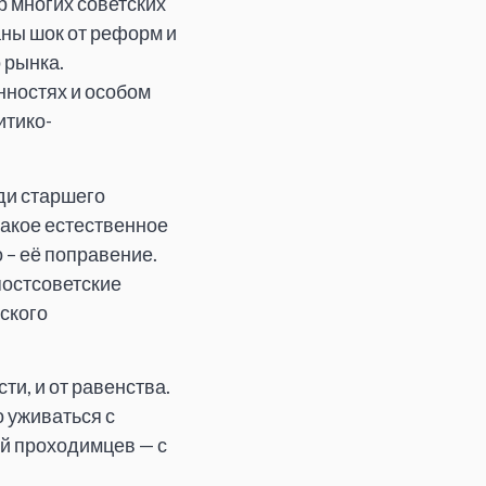
р многих советских
ны шок от реформ и
 рынка.
нностях и особом
итико-
юди старшего
такое естественное
 – её поправение.
постсоветские
тского
ти, и от равенства.
 уживаться с
й проходимцев — с