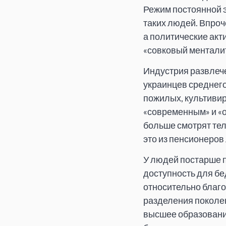
Режим постоянной 
таких людей. Впроч
а политические акт
«совковый менталит
Индустрия развлеч
украинцев среднего
пожилых, культивир
«современным» и «о
больше смотрят тел
это из пенсионеров
У людей постарше п
доступность для бе
относительно благо
разделения поколен
высшее образование