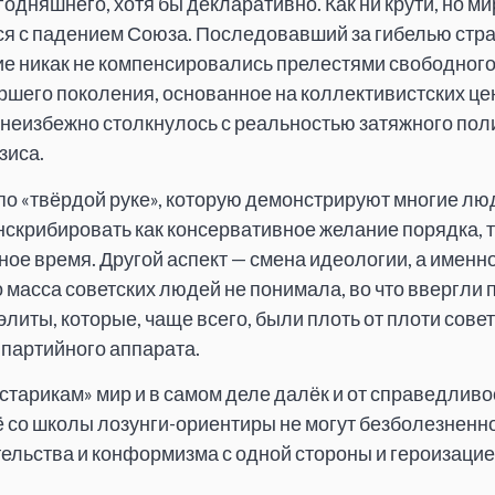
одняшнего, хотя бы декларативно. Как ни крути, но ми
я с падением Союза. Последовавший за гибелью стра
е никак не компенсировались прелестями свободного
шего поколения, основанное на коллективистских це
 неизбежно столкнулось с реальностью затяжного пол
зиса.
у по «твёрдой руке», которую демонстрируют многие л
анскрибировать как консервативное желание порядка, 
ное время. Другой аспект — смена идеологии, а именно
о масса советских людей не понимала, во что ввергли 
литы, которые, чаще всего, были плоть от плоти сове
 партийного аппарата.
тарикам» мир и в самом деле далёк и от справедливос
со школы лозунги-ориентиры не могут безболезненно
льства и конформизма с одной стороны и героизацие