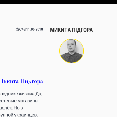
МИКИТА ПІДГОРА
748
|
11.06.2018
Никита Пидгора
азднике жизни». Да,
 сетевые магазины-
елёк. Но в
руппой украинцев.