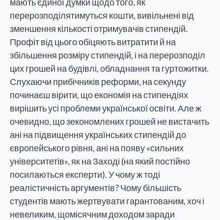
мають єдиної думки щодо того, як
перерозподілятимуться кошти, вивільнені від
зменшення кількості отримувачів стипендій.
Профіт від цього обіцяють витратити й на
збільшення розміру стипендій, і на перерозподіл
цих грошей на будівлі, обладнання та гуртожитки.
Слухаючи прибічників реформи, на секунду
починаєш вірити, що економія на стипендіях
вирішить усі проблеми української освіти. Але ж
очевидно, що зекономлених грошей не вистачить
ані на підвищення українських стипендій до
європейського рівня, ані на появу «сильних
університетів», як на Заході (на який постійно
посилаються експерти). У чому ж тоді
реалістичність аргументів? Чому більшість
студентів мають жертвувати гарантованим, хоч і
невеликим, щомісячним доходом заради