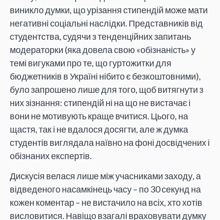
виникло думки, що урізання стипендій може мати
негативні соціальні наслідки. Представників від
студентства, судячи з тенденційних запитань
модераторки (яка довела свою «обізнаність» у
темі вигуками про те, що гуртожитки для
бюджетників в Україні нібито є безкоштовними),
було запрошено лише для того, щоб витягнути з
них зізнання: стипендій ні на що не вистачає і
вони не мотивують краще вчитися. Цього, на
щастя, так і не вдалося досягти, але ж думка
студентів виглядала наївно на фоні досвідчених і
обізнаних експертів.
Дискусія велася лише між учасниками заходу, а
відведеного насамкінець часу – по 30 секунд на
кожен коментар – не вистачило на всіх, хто хотів
висловитися. Навіщо взагалі враховувати думку