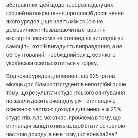
абстрактних ідей щодо перерозподілу цих
грошей на покращення, про спосіб досягнення
якого урядовці ще навіть між собою не
домовилися? Незважаючи на старання
експертів, економія на стипендіях виглядає як
самоціль, котрій вигадують виправдання, а не
обґрунтований і необхідний захід, без якого
українська освіта скотиться у прірву.
Водночас урядовці впевнені, що 825 грн на
місяць для більшості студентів непотрібні лише
тому, що результати студентського опитування
показали досить очевидну річ – стипендія є
основною часткою доходів для менш ніж 25%
студентів. Але можливо, проблема в тому, що
стипендія занадто низька, щоб стати основною
часткою доходу, а не в тому, що вона зайва?