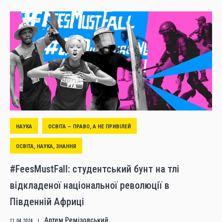
НАУКА
ОСВІТА — ПРАВО, А НЕ ПРИВІЛЕЙ
ОСВІТА, НАУКА, ЗНАННЯ
#FeesMustFall: студентський бунт на тлі
відкладеної національної революції в
Південній Африці
Артем Ремізовський
11.04.2024
|