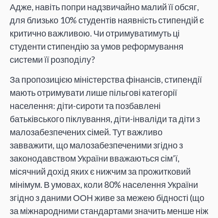
Адже, навіть попри надзвичайно малий її обсяг,
для близько 10% студентів наявність стипендій є
критично важливою. Чи отримуватимуть ці
студенти стипендію за умов реформування
системи її розподілу?
За пропозицією міністерства фінансів, стипендії
мають отримувати лише пільгові категорії
населення: діти-сироти та позбавлені
батьківського піклування, діти-інваліди та діти з
малозабезпечених сімей. Тут важливо
завважити, що малозабезпеченими згідно з
законодавством України вважаються сім’ї,
місячний дохід яких є нижчим за прожитковий
мінімум. В умовах, коли 80% населення України
згідно з даними ООН живе за межею бідності (що
за міжнародними стандартами значить менше ніж