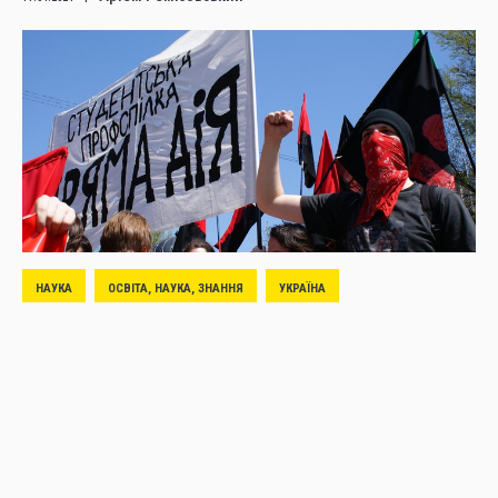
НАУКА
ОСВІТА, НАУКА, ЗНАННЯ
УКРАЇНА
Університет на барикадах: студентський
протест в українському контексті
Дарина Коркач
22.01.2014
|