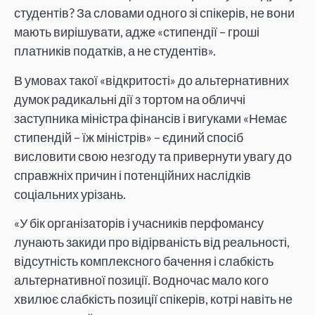
студентів? За словами одного зі спікерів, не вони
мають вирішувати, адже «стипендії – гроші
платників податків, а не студентів».
В умовах такої «відкритості» до альтернативних
думок радикальні дії з тортом на обличчі
заступника міністра фінансів і вигуками «Немає
стипендій – їж міністрів» – єдиний спосіб
висловити свою незгоду та привернути увагу до
справжніх причин і потенційних наслідків
соціальних урізань.
«У бік організаторів і учасників перфомансу
лунають закиди про відірваність від реальності,
відсутність комплексного бачення і слабкість
альтернативної позиції. Водночас мало кого
хвилює слабкість позиції спікерів, котрі навіть не