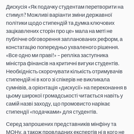
Дискусія «Як подачку студентам перетворити на
стимул? Можливі варіанти зміни державної
політики щодо стипендій та думка ключових
зацікавлених сторін про це» мала на меті не
публічне обговорення запланованих реформ, а
констатацію попередньо ухваленого рішення.
«Все одно ми праві!» – репліка заступника
міністра фінансів на критичні вигуки студентів.
Необхідність скорочувати кількість отримувачів
стипендій ні в кого зі спікерів не викликала
сумнівів, а орієнтація «дискусії» на переконання в
цьому широкої громадськості читається навіть у
самій назві заходу, що промовисто нарікає
стипендії «подачками» для студентів.
Серед запрошених представників мінфіну та
МОНу, а також провладних експертів ні в кого не