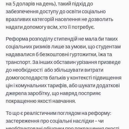
на 5 доларів на день), такий підхід до
забезпечення доступу до освіти соціально
вразливих категорій населення не дозволить
надати допомогу всім, хто її потребує.
Реформа розподілу стипендій не мала би таких
соціальних ризиків лише за умови, що студентам
надавалися б безкоштовні гуртожитки, їжа та
транспорт. За інших обставин урізання призведе
до необхідності або збільшувати витрати
домогосподарств батьків у контексті підвищення
цін і комунальних тарифів, або шукати додаткові
джерела заробітку, що навряд посприяє
покращенню якості навчання.
То що є реалістичним поглядом на реформу:
застереження про соціальні наслідки – чи
необґрунтовані обіцянки про покращення якості