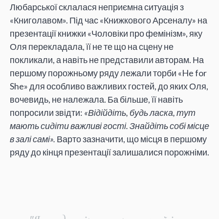
Любарської склалася неприємна ситуація з
«Книголавом». Під час «Книжкового Арсеналу» на
презентації книжки «Чоловіки про фемінізм», яку
Оля перекладала, її не те що на сцену не
покликали, а навіть не представили авторам. На
першому порожньому ряду лежали торби «He for
She» для особливо важливих гостей, до яких Оля,
вочевидь, не належала. Ба більше, її навіть
попросили звідти:
«Відійдіть, будь ласка, тут
мають сидіти важливі гості. Знайдіть собі місце
в залі самі».
Варто зазначити, що місця в першому
ряду до кінця презентації залишалися порожніми.