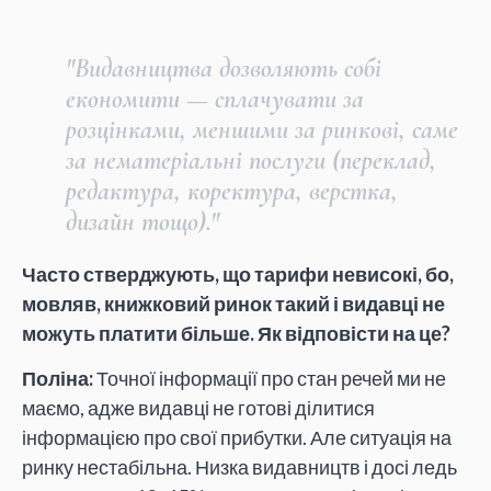
"Видавництва дозволяють собі
економити — сплачувати за
розцінками, меншими за ринкові, саме
за нематеріальні послуги (переклад,
редактура, коректура, верстка,
дизайн тощо)."
Часто стверджують, що тарифи невисокі, бо,
мовляв, книжковий ринок такий і видавці не
можуть платити більше. Як відповісти на це?
Поліна:
Точної інформації про стан речей ми не
маємо, адже видавці не готові ділитися
інформацією про свої прибутки. Але ситуація на
ринку нестабільна. Низка видавництв і досі ледь