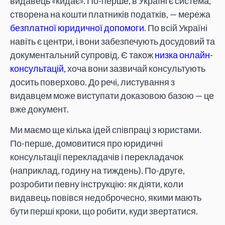
видавець «кидає». По-перше, в Україні є система,
створена на кошти платників податків, — мережа
безплатної юридичної допомоги
. По всій Україні
навіть є центри, і вони забезпечують досудовий та
документальний супровід. Є також
низка онлайн-
консультацій,
хоча вони зазвичай консультують
досить поверхово. До речі, листування з
видавцем може виступати доказовою базою — це
вже документ.
Ми маємо ще кілька ідей співпраці з юристами.
По-перше, домовитися про юридичні
консультації перекладачів і перекладачок
(наприклад, годину на тиждень). По-друге,
розробити певну інструкцію: як діяти, коли
видавець повівся недоброчесно, якими мають
бути перші кроки, що робити, куди звертатися.