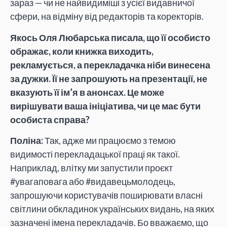
зараз — чи не найвидиміші з усієї видавничої
сфери, на відміну від редакторів та коректорів.
Якось Оля Любарська писала, що її особисто
ображає, коли книжка виходить,
рекламується, а перекладачка ніби винесена
за дужки. Її не запрошують на презентації, не
вказують її ім’я в анонсах. Це може
вирішувати ваша ініціатива, чи це має бути
особиста справа?
Поліна:
Так, адже ми працюємо з темою
видимості перекладацької праці як такої.
Наприклад, влітку ми запустили проєкт
#увагаповага або #видавецьмолодець,
запрошуючи користувачів поширювати власні
світлини обкладинок українських видань, на яких
зазначені імена перекладачів. Бо вважаємо, що