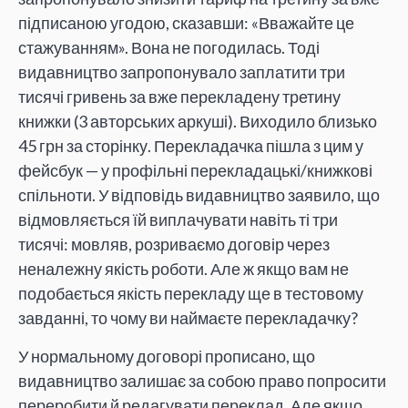
підписаною угодою, сказавши: «Вважайте це
стажуванням». Вона не погодилась. Тоді
видавництво запропонувало заплатити три
тисячі гривень за вже перекладену третину
книжки (3 авторських аркуші). Виходило близько
45 грн за сторінку. Перекладачка пішла з цим у
фейсбук — у профільні перекладацькі/книжкові
спільноти. У відповідь видавництво заявило, що
відмовляється їй виплачувати навіть ті три
тисячі: мовляв, розриваємо договір через
неналежну якість роботи. Але ж якщо вам не
подобається якість перекладу ще в тестовому
завданні, то чому ви наймаєте перекладачку?
У нормальному договорі прописано, що
видавництво залишає за собою право попросити
переробити й редагувати переклад. Але якщо