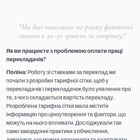
"Ми досі виявляємо на ринку фактичні
ставки в 30–50 гривень за сторінку."
Як ви працюєте з проблемою оплати праці
перекладачів?
Поліна:
Роботу зі ставками за переклад ми
почали з розробки тарифної сітки, щоб у
перекладачів і перекладачок було уявлення про
те, з чого складається вартість перекладу.
Розроблена тарифна сітка мала містити
інформацію про ціноутворення та фактори, що
можуть на нього впливати. Досліджували так
само закордонні практики з обчислення,
дивилися, що можна запозичити та адаптувати