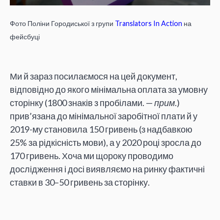
Фото Поліни Городиської з групи
Translators In Action
на
фейсбуці
Ми й зараз посилаємося на цей документ,
відповідно до якого мінімальна оплата за умовну
сторінку (1800 знаків з пробілами. —
прим
.)
прив’язана до мінімальної заробітної плати й у
2019-му становила 150 гривень (з надбавкою
25% за рідкісність мови), а у 2020 році зросла до
170 гривень. Хоча ми щороку проводимо
дослідження і досі виявляємо на ринку фактичні
ставки в 30–50 гривень за сторінку.