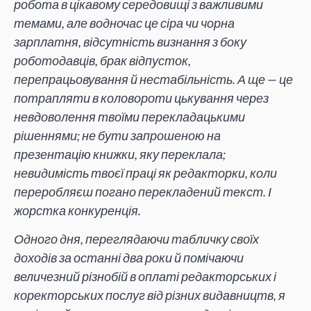
робота в цікавому середовищі з важливими
темами, але водночас це сіра чи чорна
зарплатня, відсутність визнання з боку
роботодавців, брак відпусток,
перепрацьовування й нестабільність. А ще — це
потрапляти в коловороти цькування через
невдоволення твоїми перекладацькими
рішеннями; не бути запрошеною на
презентацію книжки, яку переклала;
невидимість твоєї праці як редакторки, коли
переробляєш погано перекладений текст. І
жорстка конкуренція.
Одного дня, переглядаючи табличку своїх
доходів за останні два роки й помічаючи
величезний різнобій в оплаті редакторських і
коректорських послуг від різних видавництв, я