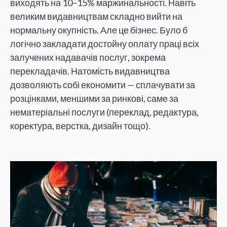
виходять на 10–15% маржинальності. Навіть
великим видавництвам складно вийти на
нормальну окупність. Але це бізнес. Було б
логічно закладати достойну оплату праці всіх
залучених надавачів послуг, зокрема
перекладачів. Натомість видавництва
дозволяють собі економити — сплачувати за
розцінками, меншими за ринкові, саме за
нематеріальні послуги (переклад, редактура,
коректура, верстка, дизайн тощо).