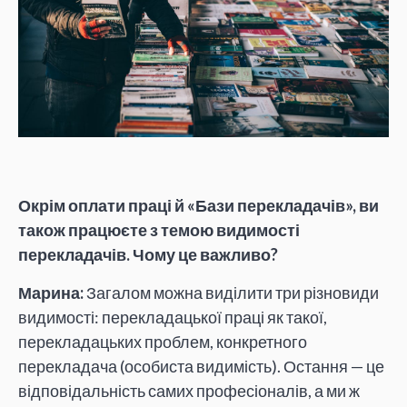
Окрім оплати праці й «Бази перекладачів», ви
також працюєте з темою видимості
перекладачів. Чому це важливо?
Марина:
Загалом можна виділити три різновиди
видимості: перекладацької праці як такої,
перекладацьких проблем, конкретного
перекладача (особиста видимість). Остання — це
відповідальність самих професіоналів, а ми ж