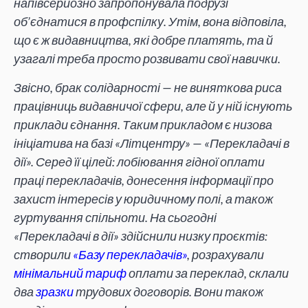
напівсерйозно запропонувала подрузі
об’єднатися в профспілку. Утім, вона відповіла,
що є ж видавництва, які добре платять, та й
узагалі треба просто розвивати свої навички.
Звісно, брак солідарності — не виняткова риса
працівниць видавничої сфери, але й у ній існують
приклади єднання. Таким прикладом є низова
ініціатива на базі «Літцентру» — «Перекладачі в
дії». Серед її цілей: лобіювання гідної оплати
праці перекладачів, донесення інформації про
захист інтересів у юридичному полі, а також
гуртування спільноти. На сьогодні
«Перекладачі в дії» здійснили низку проєктів:
створили
«Базу перекладачів»
, розрахували
мінімальний тариф
оплати за переклад, склали
два
зразки
трудових договорів. Вони також