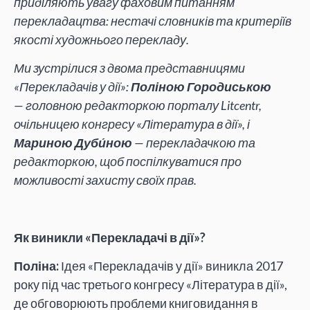
приділяють увагу фаховим питанням
перекладацтва: нестачі словників та критеріїв
якості художнього перекладу.
Ми зустрілися з двома представницями
«Перекладачів у дії»:
Поліною Городиською
— головною редакторкою порталу Litcentr,
очільницею конгресу «Література в дії», і
Мариною Дуби́ною
— перекладачкою та
редакторкою, щоб поспілкуватися про
можливості захисту своїх прав.
Як виникли «Перекладачі в дії»?
Поліна:
Ідея «Перекладачів у дії» виникла 2017
року під час третього конгресу «Література в дії»,
де обговорюють проблеми книговидання в