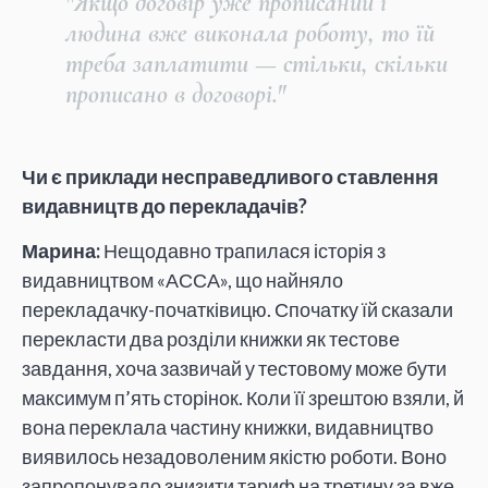
"Якщо договір уже прописаний і
людина вже виконала роботу, то їй
треба заплатити — стільки, скільки
прописано в договорі."
Чи є приклади несправедливого ставлення
видавництв до перекладачів?
Марина:
Нещодавно трапилася історія з
видавництвом «АССА», що найняло
перекладачку-початківицю. Спочатку їй сказали
перекласти два розділи книжки як тестове
завдання, хоча зазвичай у тестовому може бути
максимум п’ять сторінок. Коли її зрештою взяли, й
вона переклала частину книжки, видавництво
виявилось незадоволеним якістю роботи. Воно
запропонувало знизити тариф на третину за вже