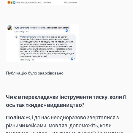
Публікацію було заархівовано
Чи є в перекладачки інструменти тиску, коли її
ось так «кидає» видавництво?
Поліна:
Є, і до нас неодноразово зверталися з
різними кейсами: мовляв, допоможіть, коли