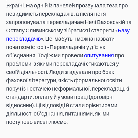
Україні. На одній із панелей прозвучала теза про
невидимість перекладачів, а після неї я
запропонувала перекладачам Нелі Ваховській та
Остапу Сливинському зібратися і створити «
Базу
перекладачів
». Це, мабуть, і можна назвати
початком історії «Перекладачів у дії» як
об’єднання. Тоді ж ми провели
опитування
про
проблеми, з якими перекладачі стикаються у
своїй діяльності. Люди згадували про брак
фахової літератури, якість формальної освіти
поруч із нестачею неформальної, перекладацькі
стандарти, оплату й умови праці (договірні
відносини). Ці відповіді й стали орієнтирами
діяльності об’єднання, питаннями, які ми
поступово висвітлюємо.