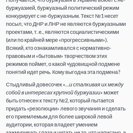
буржуазией, буржуазный политический режим
конкурирует с не-буржуазным. Текст №1 несет
посыл, что ДНР и ЛНР не являются буржуазными
проектами, т. е., являются социалистическими
(или по крайней мере «прогрессивными»).
Всякий, кто ознакамливался с нормативно-
правовым и «бытовым» творчеством этих
режимов поймет, о какой чудовищной подмене
понятий идет речь. Кому выгодна эта подмена?
Стыдливый довесочек «…
и сталкивая их между
собой в интересах крупной буржуазии»
может
быть отнесен к тексту №2, который пытается
придать «резолюции» левого звучания и сделать
его приемлемым для более широкой левой
аудитории, которая владеет умением
зажмуривать глаза и читать не то, что написано, а