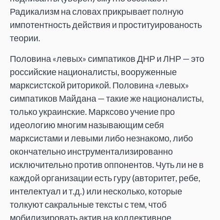
Радикализм на словах прикрывает полную
импотентность действия и проституированость
теории.
Половина «левых» симпатиков ДНР и ЛНР — это
российские националисты, вооруженные
марксистской риторикой. Половина «левых»
симпатиков Майдана — такие же националисты,
только украинские. Марксово учение про
идеологию многим называющим себя
марксистами и левыми либо незнакомо, либо
окончательно инструментализированно
исключительно против оппонентов. Чуть ли не в
каждой организации есть гуру (авторитет, ребе,
интелектуал и т.д.) или несколько, которые
толкуют сакральные тексты с тем, чтоб
мобилизировать актив на коллективное