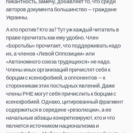
пикантность, замечу, добавляет то, что среди
авторов документа большинство — граждане
Украины.
А кто против? Кто за? Тут уж каждый читатель в
праве прочитать как ему удобно. Член
«Боротьбы» прочитает, что поддерживать надо
их, а членов «Левой Оппозиции» или
«Автономного союза трудящихся» не надо.
Члены иных организаций причислят себя к
борцам с ксенофобией, а оппонентов — к
сторонникам этих постыдных явлений. Даже
члены РНЕ могут себя причислить к борцам с
ксенофобией. Однако, цитированный фрагмент
содержиться в середине «резолюции», а ее
начальные абзацы конкретизируют, кто и что
является источником национализма и