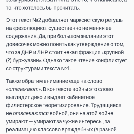
то, что хотелось бы прочитать.
Этот текст №2 добавляет марксистскую ретушь
на «резолюцию», существенно не меняя ее
содержания. Да, при большом желании этот
довесочек можно понять как утверждение о том,
что за ДНР и ЛНР стоит некая фракция «крупной
(?) буржуазии». Однако такое чтение конфликтует
со структурами текста №1.
Также обратим внимание еще на слово
«
отвлекают
». В контексте войны это слово
выглядит дико и выдает кабинетное
филистерское теоретизирование. Трудящиеся
не
отвлекаются
войной, они на этой войне
умирают — умирают за чужие интересы, за
реализацию классово враждебных (в разной