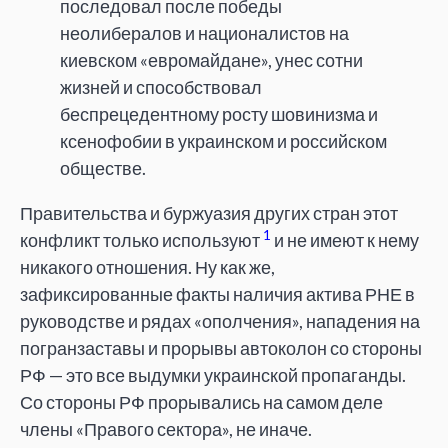
последовал после победы
неолибералов и националистов на
киевском «евромайдане», унес сотни
жизней и способствовал
беспрецедентному росту шовинизма и
ксенофобии в украинском и российском
обществе.
Правительства и буржуазия других стран этот
1
конфликт только используют
и не имеют к нему
никакого отношения. Ну как же,
зафиксированные факты наличия актива РНЕ в
руководстве и рядах «ополчения», нападения на
погранзаставы и прорывы автоколон со стороны
РФ — это все выдумки украинской пропаганды.
Со стороны РФ прорывались на самом деле
члены «Правого сектора», не иначе.