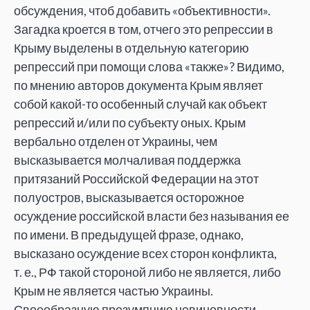
обсуждения, чтоб добавить «объективности».
Загадка кроется в том, отчего это репрессии в
Крыму выделены в отдельную категорию
репрессий при помощи слова «также»? Видимо,
по мнению авторов документа Крым являет
собой какой-то особенный случай как объект
репрессий и/или по субъекту оных. Крым
вербально отделен от Украины, чем
высказывается молчаливая поддержка
притязаний Российской Федерации на этот
полуостров, высказывается осторожное
осуждение российской власти без называния ее
по имени. В предыдущей фразе, однако,
высказано осуждение всех сторон конфликта,
т. е., РФ такой стороной либо не является, либо
Крым не является частью Украины.
Своеобразную презумпцию невиновности