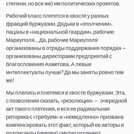
степени, но все же) им политических проектов.
Рабочий класс плетется в хвосте у разных
фракций буржуазии. Дядьки в «ополчении»,
пацаны в «национальной гвардии», рабочие
Мариуполя… Да, рабочие Мариуполя
организованы в отряды поддержания порядка —
организованы директорами предприятий с
благословения Ахметова. А левые
интеллектуалы лучше? Да мы заняты ровно тем
же!
Мы плелись и плетемся в хвосте буржуазии. Эта,
с позволения сказать, «резолюция» — очередной
акт такого плетения, и вся ее радикальная
риторика с «требуем» и «немедленно» призвана
компенсировать этот факт, который ее авторы и
подписанты (уверен) смутно осознают.